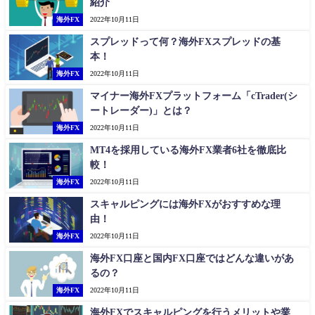
紹介
海外FX
2022年10月11日
スプレッドって何？海外FXスプレッドの基
本！
海外FX
2022年10月11日
マイナー海外FXプラットフォーム「cTrader(シ
ートレーダー)」とは？
海外FX
2022年10月11日
MT4を採用している海外FX業者6社を徹底比
較！
海外FX
2022年10月11日
スキャルピングには海外FXがおすすめな理
由！
海外FX
2022年10月11日
海外FX口座と国内FX口座ではどんな違いがあ
るの？
海外FX
2022年10月11日
海外FXでスキャルピングを行うメリットや業