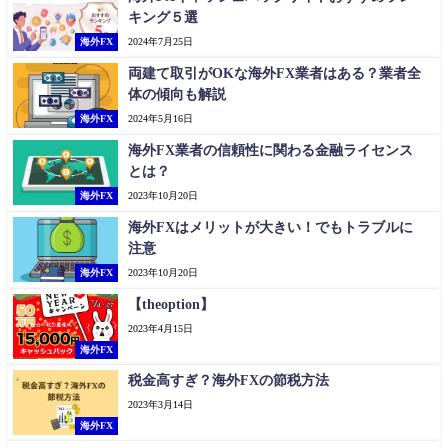
キング５選
海外FX
2024年7月25日
両建て取引がOKな海外FX業者はある？業者全
体の傾向も解説
海外FX
2024年5月16日
海外FX業者の信頼性に関わる金融ライセンス
とは？
海外FX
2023年10月20日
海外FXはメリットが大きい！でもトラブルに
注意
海外FX
2023年10月20日
【theoption】
2023年4月15日
海外FX
税金高すぎ？海外FXの節税方法
2023年3月14日
海外FX