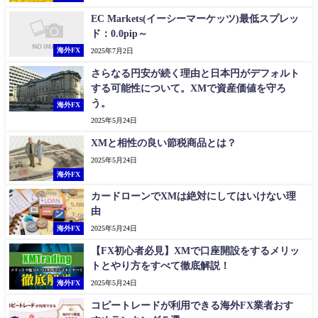
EC Markets(イーシーマーケッツ)最低スプレッ
ド：0.0pip～
海外FX
2025年7月2日
さらなる円安が続く理由と日本円がデフォルト
する可能性について。XMで資産価値を守ろ
う。
海外FX
2025年5月24日
XMと相性の良い節税商品とは？
2025年5月24日
海外FX
カードローンでXMは絶対にしてはいけない理
由
海外FX
2025年5月24日
【FX初心者必見】XMで口座開設をするメリッ
トとやり方をすべて徹底解説！
海外FX
2025年5月24日
コピートレードが利用できる海外FX業者おす