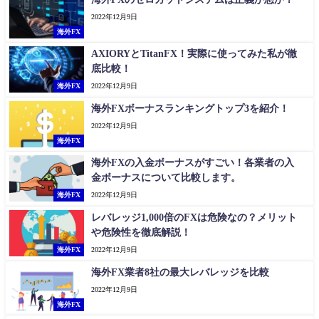
2022年12月9日
海外FX
AXIORYとTitanFX！実際に使ってみた私が徹
底比較！
海外FX
2022年12月9日
海外FXボーナスランキングトップ3を紹介！
2022年12月9日
海外FX
海外FXの入金ボーナスがすごい！各業者の入
金ボーナスについて比較します。
海外FX
2022年12月9日
レバレッジ1,000倍のFXは危険なの？メリット
や危険性を徹底解説！
海外FX
2022年12月9日
海外FX業者8社の最大レバレッジを比較
2022年12月9日
海外FX