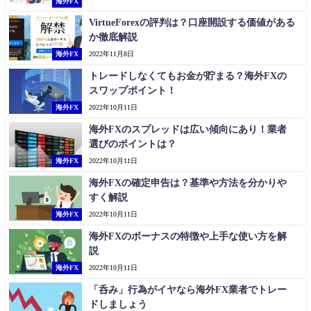
海外FX
VirtueForexの評判は？口座開設する価値がある
か徹底解説
海外FX
2022年11月8日
トレードしなくてもお金が貯まる？海外FXの
スワップポイント！
海外FX
2022年10月11日
海外FXのスプレッドは広い傾向にあり！業者
選びのポイントは？
海外FX
2022年10月11日
海外FXの確定申告は？基準や方法を分かりや
すく解説
海外FX
2022年10月11日
海外FXのボーナスの特徴や上手な使い方を解
説
海外FX
2022年10月11日
「呑み」行為がイヤなら海外FX業者でトレー
ドしましょう