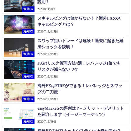
説明！
海外FX
2023年1月8日
スキャルピングは儲からない！？海外FXのス
キャルピングとは？
海外FX
2022年12月13日
スワップ狙いトレードは危険！過去に起きた経
済ショックを説明！
海外FX
2022年12月13日
FXのリスク管理方法4選！レバレッジ1倍でも
リスクが減らないワケ
海外FX
2022年12月13日
海外FXはFIREができる！レバレッジとスワッ
プの二刀流！
海外FX
2022年12月13日
easyMarketsの評判は？– メリット・デメリット
を紹介します（イージーマーケッツ）
海外FX
2022年12月9日
海外FXのゼロカットシステムは正義か悪か？