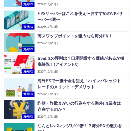
海外FX
2022年10月11日
VPSサーバーはこれを使え〜おすすめのVPSサ
ーバー3選〜
海外FX
2022年10月11日
高スワップポイントを狙うなら海外FX！
2022年10月11日
海外FX
IronFXの評判は？口座開設する価値があるか徹
底解説！(アイアンFX)
海外FX
2022年10月11日
海外FXで一攫千金を狙え！ハイレバレッジト
レードのメリット・デメリット
海外FX
2022年10月11日
詐欺・詐欺まがいの行為をする海外FX業者は
存在するのか？
海外FX
2022年10月11日
なんとレバレッジ3,000倍！？海外FXの魅力を