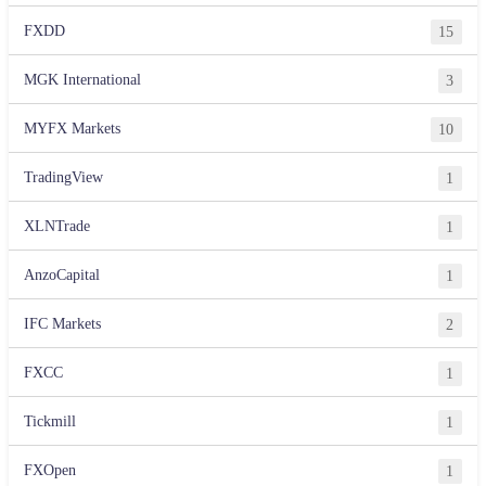
FXDD
15
MGK International
3
MYFX Markets
10
TradingView
1
XLNTrade
1
AnzoCapital
1
IFC Markets
2
FXCC
1
Tickmill
1
FXOpen
1