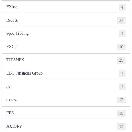
FXpro
4
IS6FX
23
Spec Trading
1
FXGT
16
TITANFX
29
EBC Financial Group
1
axi
1
exness
12
FBS
15
AXIORY
13