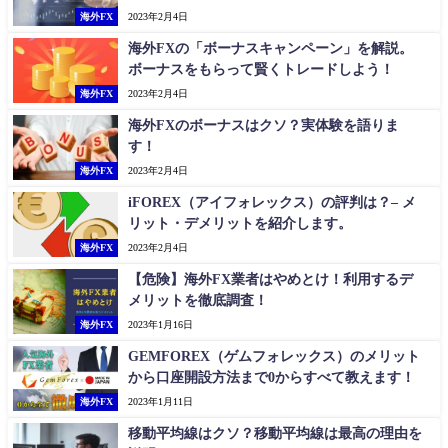
海外FX
2023年2月4日
海外FXの「ボーナスキャンペーン」を解説。
ボーナスをもらって賢くトレードしよう！
海外FX
2023年2月4日
海外FXのボーナスはクソ？実体験を語りま
す！
海外FX
2023年2月4日
iFOREX（アイフォレックス）の評判は？– メ
リット・デメリットを紹介します。
海外FX
2023年2月4日
【危険】海外FX業者はやめとけ！利用するデ
メリットを徹底調査！
海外FX
2023年1月16日
GEMFOREX（ゲムフォレックス）のメリット
から口座開設方法まで0からすべて教えます！
海外FX
2023年1月11日
移動平均線はクソ？移動平均線は最高の理由を