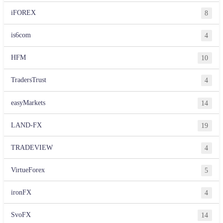
iFOREX
8
is6com
4
HFM
10
TradersTrust
4
easyMarkets
14
LAND-FX
19
TRADEVIEW
4
VirtueForex
5
ironFX
4
SvoFX
14