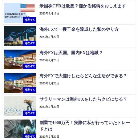
米国株CFDは最悪？儲かる銘柄をおしえます
2023年3月13日
海外FX
海外FXで一攫千金を達成した私のやり方
2023年2月20日
海外FX
海外FXは天国。国内FXは地獄？
2023年2月20日
海外FX
海外FXで大儲けしたらどんな生活ができる？
2023年2月20日
海外FX
サラリーマンは海外FXをしたらクビになる？
2023年2月20日
海外FX
副業で1000万円！実際に私が行っていたトレー
ドとは
海外FX
2023年2月20日