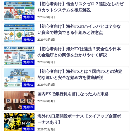
【初心者向け】借金リスクゼロ？追証なしのゼ
ロカットシステムを徹底解説
海外FX
2026年3月5日
【初心者向け】海外FXのハイレバとは？少な
い資金で勝負できる仕組みと注意点
海外FX
2026年3月5日
【初心者向け】海外FXは違法？安全性や日本
の金融庁との関係を分かりやすく解説
海外FX
2026年3月5日
【初心者向け】海外FXとは？国内FXとの決定
的な違いと安全な始め方を徹底解説
海外FX
2026年3月5日
国内FXで銀行員を首になった人の末路
2026年3月4日
海外FX
海外FX口座開設ボーナス【タイアップ企画ボ
ーナスあり】
海外FX
2026年2月3日