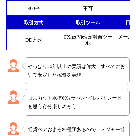
400倍
不可
取引方式
取引ツール
日本
FXnet Viewer(独自ツー
メール
DD方式
ル)
やっぱり20年以上の実績は偉大。すべてにお
いて安定した稼働を実現
ロスカット水準0%だからハイレバトレード
を思う存分楽しめそう
通貨ペアおよそ80種類あるので、メジャー通