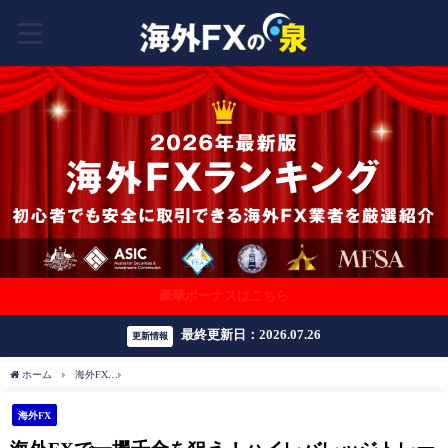
豪華ボーナスはこちら
最終更新日：2026.07.26
更新情報
ホーム
海外FX
海外FXで一攫千金を狙え！ハイレバレッジトレードのメリット・デメ
海外FX