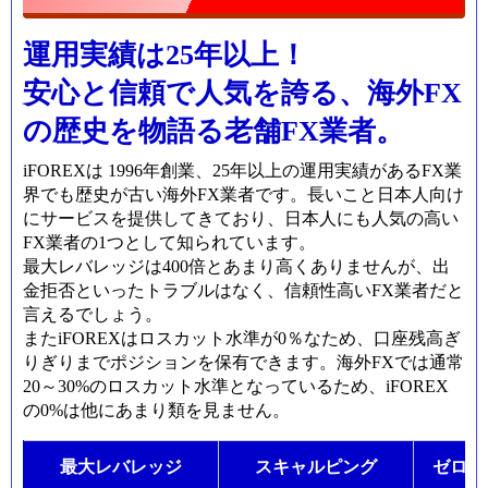
運用実績は25年以上！
安心と信頼で人気を誇る、海外FX
の歴史を物語る老舗FX業者。
iFOREXは 1996年創業、25年以上の運用実績があるFX業
界でも歴史が古い海外FX業者です。長いこと日本人向け
にサービスを提供してきており、日本人にも人気の高い
FX業者の1つとして知られています。
最大レバレッジは400倍とあまり高くありませんが、出
金拒否といったトラブルはなく、信頼性高いFX業者だと
言えるでしょう。
またiFOREXはロスカット水準が0％なため、口座残高ぎ
りぎりまでポジションを保有できます。海外FXでは通常
20～30%のロスカット水準となっているため、iFOREX
の0%は他にあまり類を見ません。
最大レバレッジ
スキャルピング
ゼロカ