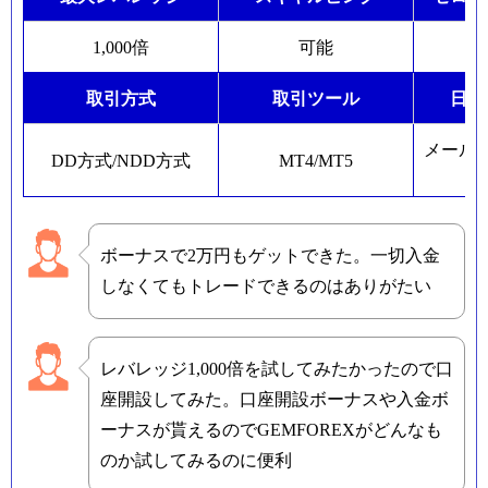
1,000倍
可能
取引方式
取引ツール
日本
メール
DD方式/NDD方式
MT4/MT5
ボーナスで2万円もゲットできた。一切入金
しなくてもトレードできるのはありがたい
レバレッジ1,000倍を試してみたかったので口
座開設してみた。口座開設ボーナスや入金ボ
ーナスが貰えるのでGEMFOREXがどんなも
のか試してみるのに便利