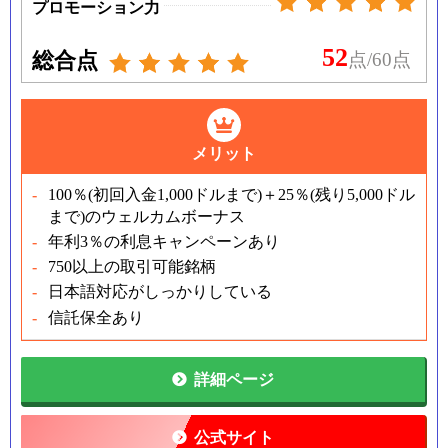
プロモーション力
52
総合点
点/60点
メリット
100％
(
初回入金
1,000
ドルまで
)
＋
25
％
(
残り
5,000
ドル
まで
)
のウェルカムボーナス
年利3％の利息キャンペーンあり
750以上の取引可能銘柄
日本語対応がしっかりしている
信託保全あり
詳細ページ
公式サイト