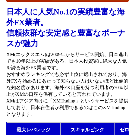
日本人に人気No.1の実績豊富な海
外FX業者。
信頼抜群な安定感と豊富なボーナ
スが魅力
XM(エックスエム)は2009年からサービス開始、日本進出
でも10年以上の実績がある、日本人投資家に絶大な人気
を誇る海外FX業者です。
おすすめランキングでも必ず上位に選出されており、海
外FXを始めるにあたって知らない人はいないほど圧倒的
な知名度があります。海外FX口座を持つ利用者の70％以
上がXMの口座を保有していると言われています。
XMはアジア向けに「XMTrading」というサービスを提供
しており、日本在住者が利用できるのはこのXMTrading
となります。
最大レバレッジ
スキャルピング
ゼロカ