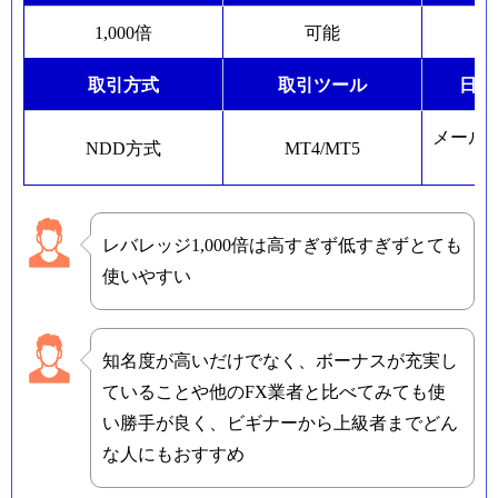
1,000倍
可能
取引方式
取引ツール
日本
メール
NDD方式
MT4/MT5
レバレッジ1,000倍は高すぎず低すぎずとても
使いやすい
知名度が高いだけでなく、ボーナスが充実し
ていることや他のFX業者と比べてみても使
い勝手が良く、ビギナーから上級者までどん
な人にもおすすめ