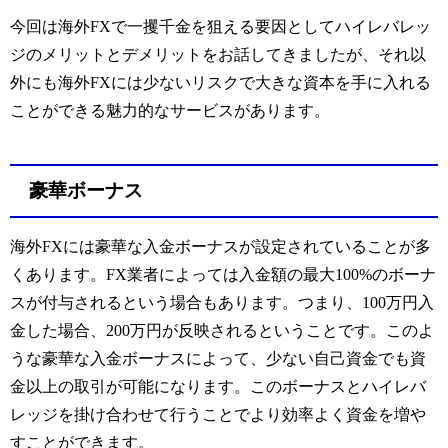
今回は海外
FX
で一攫千金を狙える要因としてハイレバレッ
ジのメリットとデメリットをお話してきましたが、それ以
外にも海外
FX
には少ないリスクで大きな資本を手に入れる
ことができる魅力的なサービスがあります。
豪華ボーナス
海外
FX
には豪華な入金ボーナスが設定されていることが多
くあります。
FX
業者によっては入金額の最大
100%
のボーナ
スが付与されるという場合もあります。つまり、
100
万円入
金した場合、
200
万円が反映されるということです。このよ
うな豪華な入金ボーナスによって、少ない自己資金でも資
金以上の取引が可能になります。このボーナスとハイレバ
レッジを掛け合わせて行うことでより効率よく資金を増や
すことができます。