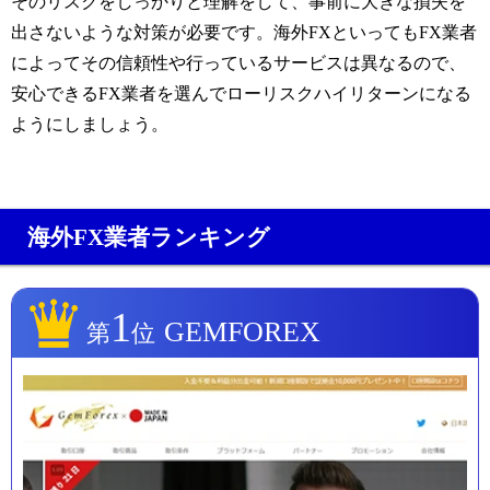
そのリスクをしっかりと理解をして、事前に大きな損失を
出さないような対策が必要です。海外
FX
といっても
FX
業者
によってその信頼性や行っているサービスは異なるので、
安心できる
FX
業者を選んでローリスクハイリターンになる
ようにしましょう。
海外FX業者ランキング
1
GEMFOREX
第
位