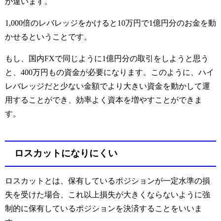
が違います。
1,000
倍のレバレッジをかけると
10
万円で
1
億円分のお金を動
かせるということです。
もし、国内
FX
で同じように
1
億円分の取引をしようと思う
と、
400
万円もの資金が必要になります。このように、ハイ
レバレッジだと少ない金額でより大きい資金を動かして運
用することができ、効率よく資本を増やすことができま
す。
ロスカットになりにくい
ロスカットとは、保有しているポジションが一定水準の損
失を受けた場合、これ以上損失が大きくならないように強
制的に保有しているポジションを決済することをいいま