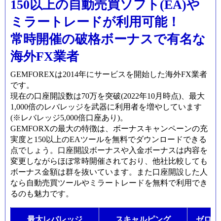
150以上の自動売買ソフト(EA)や
ミラートレードが利用可能！
常時開催の破格ボーナスで有名な
海外FX業者
GEMFOREXは2014年にサービスを開始した海外FX業者
です。
現在の口座開設数は70万を突破(2022年10月時点)、最大
1,000倍のレバレッジを武器に利用者を増やしています
(※レバレッジ
5,000
倍口座あり
)
。
GEMFORXの最大の特徴は、ボーナスキャンペーンの充
実度と150以上のEAツールを無料でダウンロードできる
点でしょう。口座開設ボーナスや入金ボーナスは内容を
変更しながらほぼ常時開催されており、他社比較しても
ボーナス金額は群を抜いています。また口座開設した人
なら自動売買ツールやミラートレードを無料で利用でき
るのも魅力です。
最大レバレッジ
スキャルピング
ゼロカ