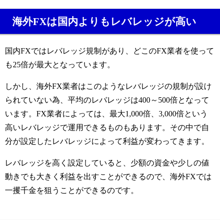
海外
FX
は国内よりもレバレッジが高い
国内
FX
ではレバレッジ規制があり、どこの
FX
業者を使って
も
25
倍が最大となっています。
しかし、海外
FX
業者はこのようなレバレッジの規制が設け
られていない為、平均のレバレッジは
400～500
倍となって
います。
FX
業者によっては、最大1,000倍、
3,000
倍という
高いレバレッジで運用できるものもあります。その中で自
分が設定したレバレッジによって利益が変わってきます。
レバレッジを高く設定していると、少額の資金や少しの値
動きでも大きく利益を出すことができるので、海外
FX
では
一攫千金を狙うことができるのです。