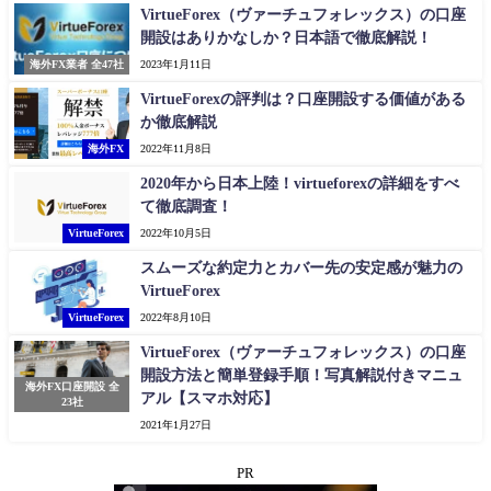
VirtueForex（ヴァーチュフォレックス）の口座
開設はありかなしか？日本語で徹底解説！
海外FX業者 全47社
2023年1月11日
VirtueForexの評判は？口座開設する価値がある
か徹底解説
海外FX
2022年11月8日
2020年から日本上陸！virtueforexの詳細をすべ
て徹底調査！
VirtueForex
2022年10月5日
スムーズな約定力とカバー先の安定感が魅力の
VirtueForex
VirtueForex
2022年8月10日
VirtueForex（ヴァーチュフォレックス）の口座
開設方法と簡単登録手順！写真解説付きマニュ
海外FX口座開設 全
アル【スマホ対応】
23社
2021年1月27日
PR