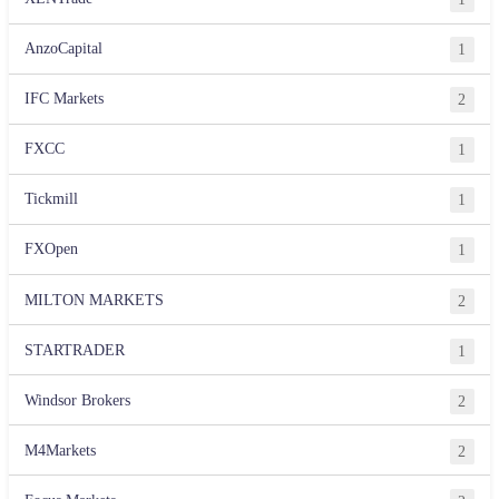
AnzoCapital
1
IFC Markets
2
FXCC
1
Tickmill
1
FXOpen
1
MILTON MARKETS
2
STARTRADER
1
Windsor Brokers
2
M4Markets
2