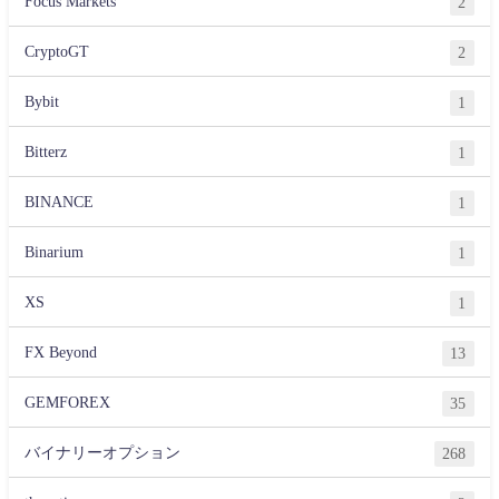
Focus Markets
2
CryptoGT
2
Bybit
1
Bitterz
1
BINANCE
1
Binarium
1
XS
1
FX Beyond
13
GEMFOREX
35
バイナリーオプション
268