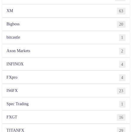
XM
63
Bigboss
20
bitcastle
1
Axon Markets
2
INFINOX
4
FXpro
4
IS6FX
23
Spec Trading
1
FXGT
16
TITANFX
29