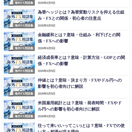
海外FX用語集
2026年6月9日
為替ヘッジとは？為替変動リスクを抑える仕組
み・FXとの関係・初心者の注意点
海外FX用語集
2026年6月9日
金融緩和とは？意味・仕組み・利下げとの関
係・FXへの影響
海外FX用語集
2026年6月9日
経済成長率とは？意味・計算方法・GDPとの関
係・FXへの影響
海外FX用語集
2026年6月9日
仲値とは？意味・決まり方・FXやドル円への
影響を初心者向けに解説
海外FX用語集
2026年6月9日
米国雇用統計とは？意味・発表時間・FXやド
ル円への影響を初心者向けに解説
海外FX用語集
2026年6月9日
往って来い(いってこい)とは？意味・FXでの使
い方・相場が戻る理由