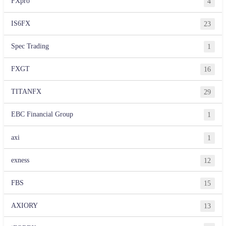
FXpro
4
IS6FX
23
Spec Trading
1
FXGT
16
TITANFX
29
EBC Financial Group
1
axi
1
exness
12
FBS
15
AXIORY
13