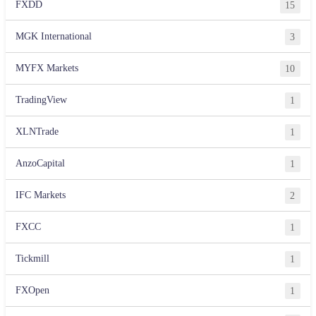
FXDD
15
MGK International
3
MYFX Markets
10
TradingView
1
XLNTrade
1
AnzoCapital
1
IFC Markets
2
FXCC
1
Tickmill
1
FXOpen
1