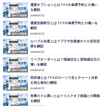
通貨オプションとは？FXや為替予約との違い
を解説
海外FX用語集
2026年6月7日
通貨先物取引とは？FXや為替予約との違いを
解説
海外FX用語集
2026年6月7日
ルーブル合意とは？プラザ合意後のドル安安定
策を解説
海外FX用語集
2026年6月7日
リーブオーダーとは？指値注文と逆指値注文の
違いを解説
海外FX用語集
2026年6月7日
四本値とは？FXのローソク足とチャート分析
を初心者向け解説
海外FX用語集
2026年6月7日
有事のドル買いとは？リスクオフ相場との関係
を解説