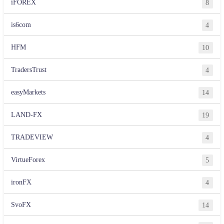
iFOREX
8
is6com
4
HFM
10
TradersTrust
4
easyMarkets
14
LAND-FX
19
TRADEVIEW
4
VirtueForex
5
ironFX
4
SvoFX
14