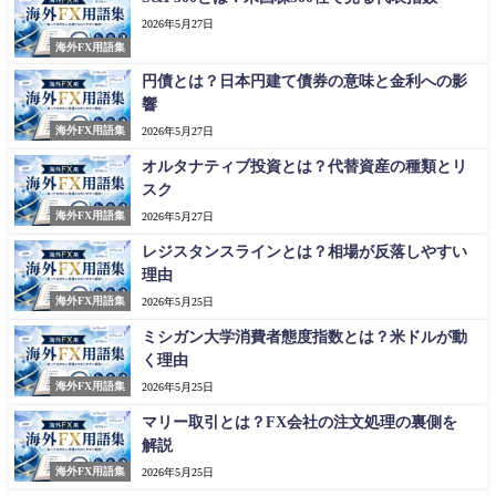
2026年5月27日
海外FX用語集
円債とは？日本円建て債券の意味と金利への影
響
海外FX用語集
2026年5月27日
オルタナティブ投資とは？代替資産の種類とリ
スク
海外FX用語集
2026年5月27日
レジスタンスラインとは？相場が反落しやすい
理由
海外FX用語集
2026年5月25日
ミシガン大学消費者態度指数とは？米ドルが動
く理由
海外FX用語集
2026年5月25日
マリー取引とは？FX会社の注文処理の裏側を
解説
海外FX用語集
2026年5月25日