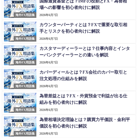
国際通貨基金とは？IMFの役割とFX・為替相
場への影響を初心者向けに解説
海外FX用語集
2026年6月7日
カウンターパーティとは？FXで重要な取引相
手とリスクを初心者向けに解説
海外FX用語集
2026年6月7日
カスタマーディーラーとは？仕事内容とインタ
ーバンクディーラーとの違いを解説
海外FX用語集
2026年6月7日
カバーディールとは？FX会社のカバー取引と
注文処理の仕組みを解説
海外FX用語集
2026年6月7日
為替差益とは？FX・外貨預金で利益が出る仕
組みを初心者向けに解説
海外FX用語集
2026年6月7日
為替相場決定理論とは？購買力平価説・金利平
価説を初心者向けに解説
海外FX用語集
2026年6月7日