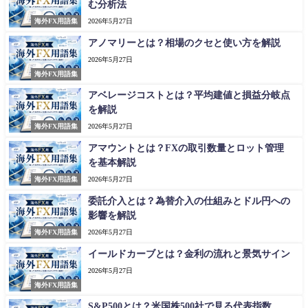
む分析法
海外FX用語集
2026年5月27日
アノマリーとは？相場のクセと使い方を解説
2026年5月27日
海外FX用語集
アベレージコストとは？平均建値と損益分岐点
を解説
海外FX用語集
2026年5月27日
アマウントとは？FXの取引数量とロット管理
を基本解説
海外FX用語集
2026年5月27日
委託介入とは？為替介入の仕組みとドル円への
影響を解説
海外FX用語集
2026年5月27日
イールドカーブとは？金利の流れと景気サイン
2026年5月27日
海外FX用語集
S&P500とは？米国株500社で見る代表指数