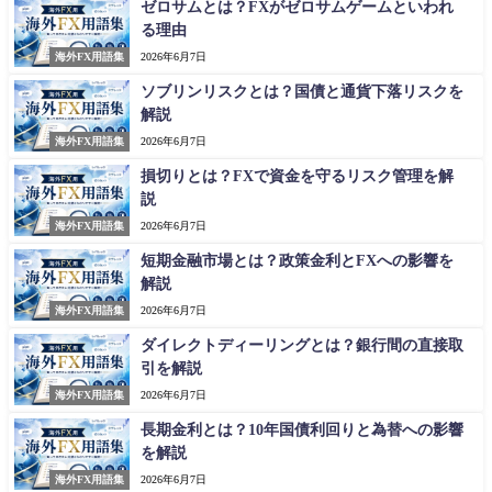
ゼロサムとは？FXがゼロサムゲームといわれ
る理由
海外FX用語集
2026年6月7日
ソブリンリスクとは？国債と通貨下落リスクを
解説
海外FX用語集
2026年6月7日
損切りとは？FXで資金を守るリスク管理を解
説
海外FX用語集
2026年6月7日
短期金融市場とは？政策金利とFXへの影響を
解説
海外FX用語集
2026年6月7日
ダイレクトディーリングとは？銀行間の直接取
引を解説
海外FX用語集
2026年6月7日
長期金利とは？10年国債利回りと為替への影響
を解説
海外FX用語集
2026年6月7日