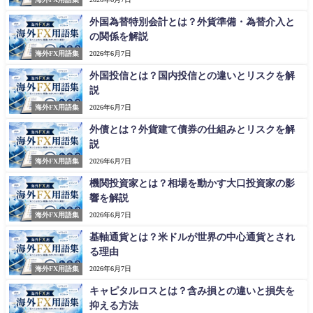
外国為替特別会計とは？外貨準備・為替介入と
の関係を解説
海外FX用語集
2026年6月7日
外国投信とは？国内投信との違いとリスクを解
説
海外FX用語集
2026年6月7日
外債とは？外貨建て債券の仕組みとリスクを解
説
海外FX用語集
2026年6月7日
機関投資家とは？相場を動かす大口投資家の影
響を解説
海外FX用語集
2026年6月7日
基軸通貨とは？米ドルが世界の中心通貨とされ
る理由
海外FX用語集
2026年6月7日
キャピタルロスとは？含み損との違いと損失を
抑える方法