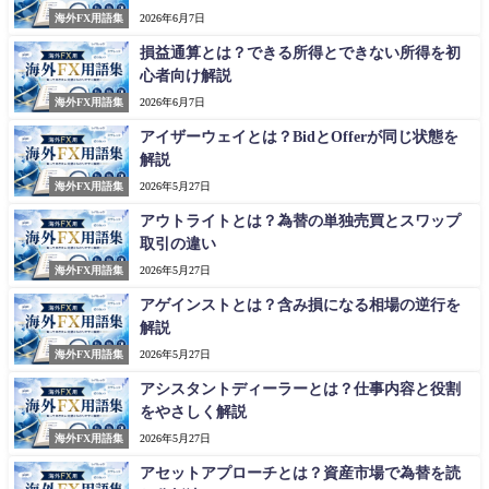
海外FX用語集
2026年6月7日
損益通算とは？できる所得とできない所得を初
心者向け解説
海外FX用語集
2026年6月7日
アイザーウェイとは？BidとOfferが同じ状態を
解説
海外FX用語集
2026年5月27日
アウトライトとは？為替の単独売買とスワップ
取引の違い
海外FX用語集
2026年5月27日
アゲインストとは？含み損になる相場の逆行を
解説
海外FX用語集
2026年5月27日
アシスタントディーラーとは？仕事内容と役割
をやさしく解説
海外FX用語集
2026年5月27日
アセットアプローチとは？資産市場で為替を読