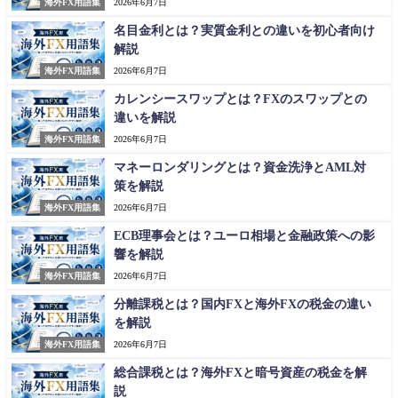
海外FX用語集
2026年6月7日
名目金利とは？実質金利との違いを初心者向け
解説
海外FX用語集
2026年6月7日
カレンシースワップとは？FXのスワップとの
違いを解説
海外FX用語集
2026年6月7日
マネーロンダリングとは？資金洗浄とAML対
策を解説
海外FX用語集
2026年6月7日
ECB理事会とは？ユーロ相場と金融政策への影
響を解説
海外FX用語集
2026年6月7日
分離課税とは？国内FXと海外FXの税金の違い
を解説
海外FX用語集
2026年6月7日
総合課税とは？海外FXと暗号資産の税金を解
説