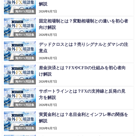
解説
海外FX用語集
2026年6月7日
固定相場制とは？変動相場制との違いを初心者
向け解説
海外FX用語集
2026年6月7日
デッドクロスとは？売りシグナルとダマシの注
意点
海外FX用語集
2026年6月7日
差金決済とは？FXやCFDの仕組みを初心者向
け解説
海外FX用語集
2026年6月7日
サポートラインとは？FXの支持線と反発の見
方を解説
海外FX用語集
2026年6月7日
実質金利とは？名目金利とインフレ率の関係を
解説
海外FX用語集
2026年6月7日