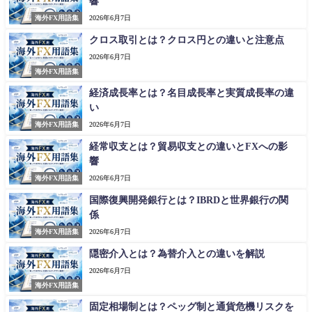
響
海外FX用語集
2026年6月7日
クロス取引とは？クロス円との違いと注意点
2026年6月7日
海外FX用語集
経済成長率とは？名目成長率と実質成長率の違
い
海外FX用語集
2026年6月7日
経常収支とは？貿易収支との違いとFXへの影
響
海外FX用語集
2026年6月7日
国際復興開発銀行とは？IBRDと世界銀行の関
係
海外FX用語集
2026年6月7日
隠密介入とは？為替介入との違いを解説
2026年6月7日
海外FX用語集
固定相場制とは？ペッグ制と通貨危機リスクを