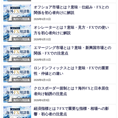
オフショア市場とは？意味・仕組み・FXとの
関係を初心者向けに解説
海外FX用語集
2026年6月11日
オシレーターとは？意味・見方・FXでの使い
方を初心者向けに解説
海外FX用語集
2026年6月11日
エマージング市場とは？意味・新興国市場との
関係・FXでの注意点
海外FX用語集
2026年6月11日
ロンドンフィックスとは？意味・FXでの重要
性・仲値との違い
海外FX用語集
2026年6月11日
クロスボーダー規制とは？海外FXと日本居住
者向け勧誘の注意点
海外FX用語集
2026年6月9日
経済指標とは？FXで重要な指標・相場への影
響・初心者の注意点