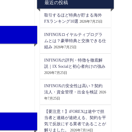
最近の投稿
取引するほど特典が貯まる海外
FXランキング10選
2026年7月25日
INFINOXロイヤルティプログラ
ムとは？豪華特典と交換できる仕
組み
2026年7月25日
INFINOXの評判・特徴を徹底解
説｜IX Socialと初心者向けの強み
2026年7月25日
INFINOXの安全性は高い？契約
法人・資金管理・出金を検証
2026
年7月25日
【要注意！】iFOREXは途中で担
当者と連絡が途絶える、契約を平
気で反故にする業者であることが
解りました。
2026年7月14日