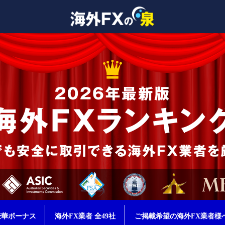
豪華ボーナス
海外FX業者 全49社
ご掲載希望の海外FX業者様