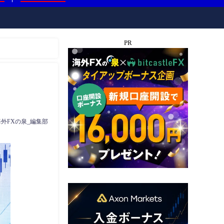
PR
海外FXの泉_編集部