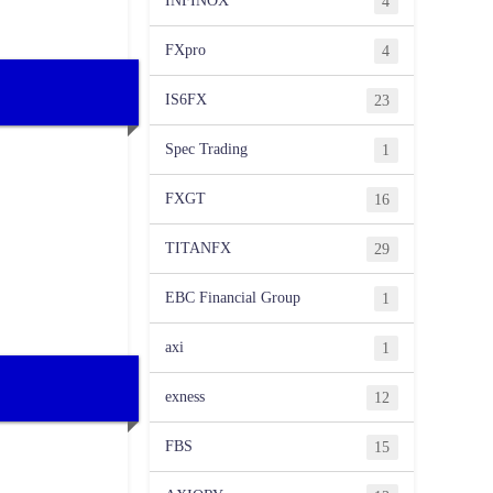
INFINOX
4
FXpro
4
IS6FX
23
Spec Trading
1
FXGT
16
TITANFX
29
EBC Financial Group
1
axi
1
exness
12
FBS
15