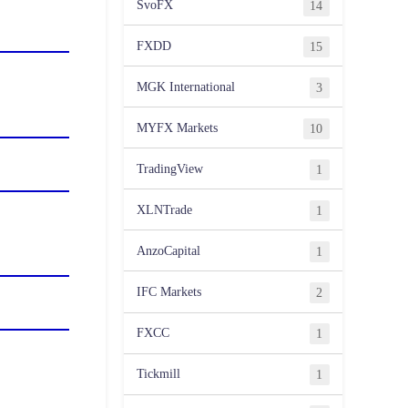
SvoFX
14
FXDD
15
MGK International
3
MYFX Markets
10
TradingView
1
XLNTrade
1
AnzoCapital
1
IFC Markets
2
FXCC
1
Tickmill
1