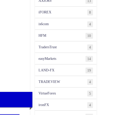
AXIORY
13
iFOREX
8
is6com
4
HFM
10
TradersTrust
4
easyMarkets
14
LAND-FX
19
TRADEVIEW
4
VirtueForex
5
ironFX
4