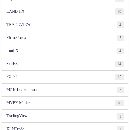
LAND-FX
19
TRADEVIEW
4
VirtueForex
5
ironFX
4
SvoFX
14
FXDD
15
MGK International
3
MYFX Markets
10
TradingView
1
XLNTrade
1