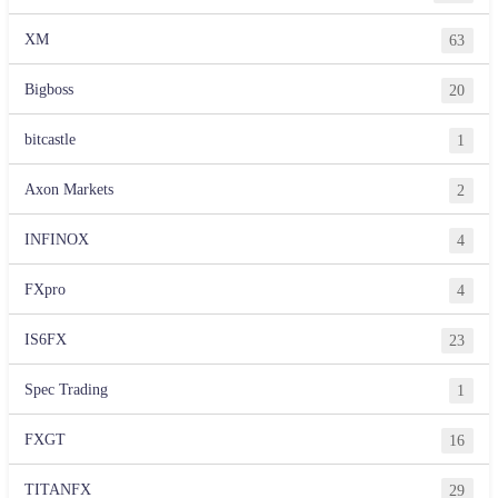
XM
63
Bigboss
20
bitcastle
1
Axon Markets
2
INFINOX
4
FXpro
4
IS6FX
23
Spec Trading
1
FXGT
16
TITANFX
29