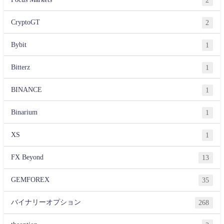
CryptoGT
2
Bybit
1
Bitterz
1
BINANCE
1
Binarium
1
XS
1
FX Beyond
13
GEMFOREX
35
バイナリーオプション
268