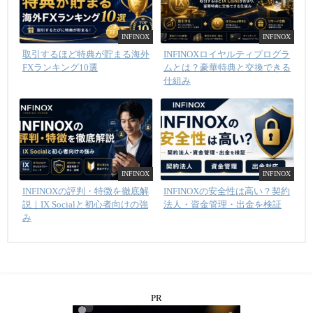
INFINOX
INFINOX
取引するほど特典が貯まる海外
INFINOXロイヤルティプログラ
FXランキング10選
ムとは？豪華特典と交換できる
仕組み
INFINOX
INFINOX
INFINOXの評判・特徴を徹底解
INFINOXの安全性は高い？契約
説｜IX Socialと初心者向けの強
法人・資金管理・出金を検証
み
PR