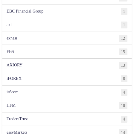
EBC Financial Group
1
axi
1
exness
12
FBS
15
AXIORY
13
iFOREX
8
is6com
4
HFM
10
TradersTrust
4
easyMarkets
14