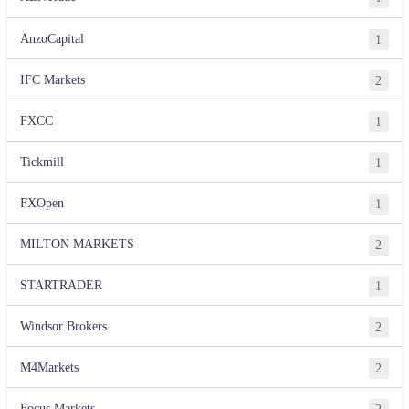
AnzoCapital
1
IFC Markets
2
FXCC
1
Tickmill
1
FXOpen
1
MILTON MARKETS
2
STARTRADER
1
Windsor Brokers
2
M4Markets
2
Focus Markets
2