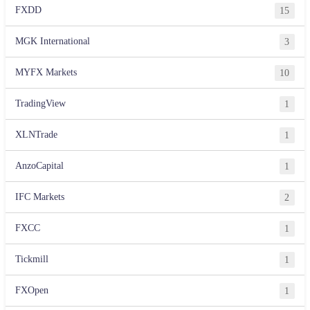
FXDD
15
MGK International
3
MYFX Markets
10
TradingView
1
XLNTrade
1
AnzoCapital
1
IFC Markets
2
FXCC
1
Tickmill
1
FXOpen
1