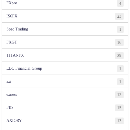
FXpro
4
IS6FX
23
Spec Trading
1
FXGT
16
TITANFX
29
EBC Financial Group
1
axi
1
exness
12
FBS
15
AXIORY
13