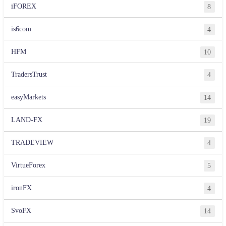
iFOREX
8
is6com
4
HFM
10
TradersTrust
4
easyMarkets
14
LAND-FX
19
TRADEVIEW
4
VirtueForex
5
ironFX
4
SvoFX
14