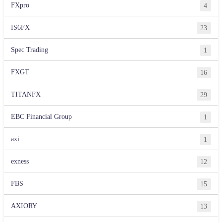
FXpro
4
IS6FX
23
Spec Trading
1
FXGT
16
TITANFX
29
EBC Financial Group
1
axi
1
exness
12
FBS
15
AXIORY
13