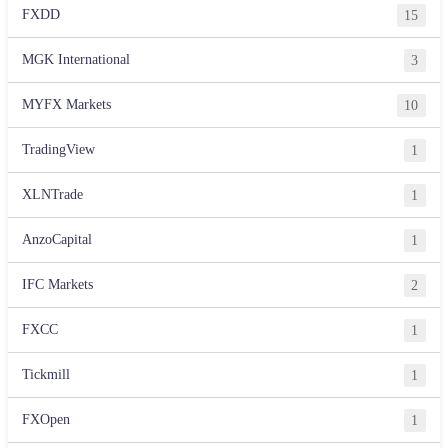
FXDD
15
MGK International
3
MYFX Markets
10
TradingView
1
XLNTrade
1
AnzoCapital
1
IFC Markets
2
FXCC
1
Tickmill
1
FXOpen
1