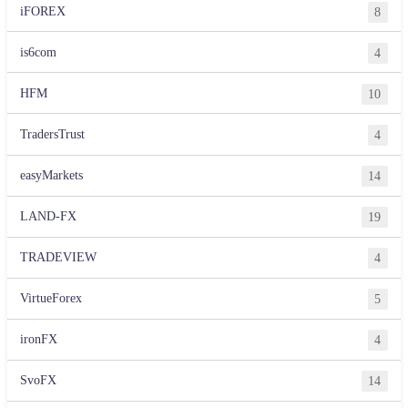
iFOREX
8
is6com
4
HFM
10
TradersTrust
4
easyMarkets
14
LAND-FX
19
TRADEVIEW
4
VirtueForex
5
ironFX
4
SvoFX
14