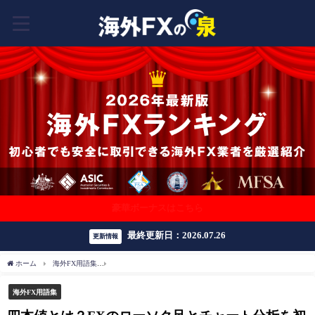
豪華ボーナスはこちら
最終更新日：2026.07.26
更新情報
ホーム
海外FX用語集
四本値とは？FXのローソク足とチャート分析を初心者向け解説
海外FX用語集