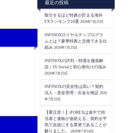
最近の投稿
取引するほど特典が貯まる海外
FXランキング10選
2026年7月25日
INFINOXロイヤルティプログラ
ムとは？豪華特典と交換できる仕
組み
2026年7月25日
INFINOXの評判・特徴を徹底解
説｜IX Socialと初心者向けの強み
2026年7月25日
INFINOXの安全性は高い？契約
法人・資金管理・出金を検証
2026
年7月25日
【要注意！】iFOREXは途中で担
当者と連絡が途絶える、契約を平
気で反故にする業者であることが
解りました。
2026年7月14日