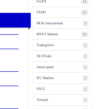
SvoFX
14
FXDD
15
MGK International
3
MYFX Markets
10
TradingView
1
XLNTrade
1
AnzoCapital
1
IFC Markets
2
FXCC
1
Tickmill
1