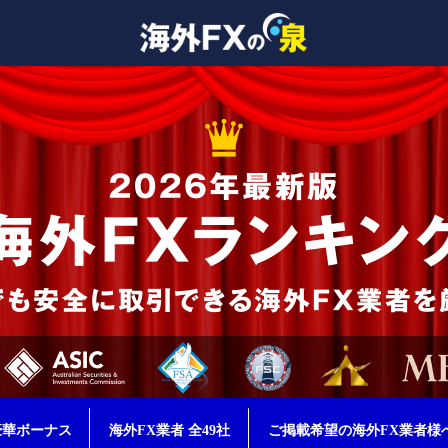
豪華ボーナス
海外FX業者 全49社
ご掲載希望の海外FX業者様