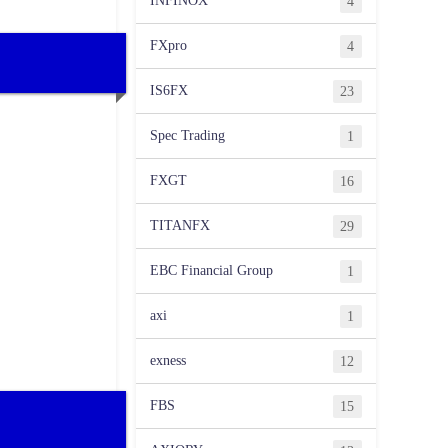
INFINOX
4
FXpro
4
IS6FX
23
Spec Trading
1
FXGT
16
TITANFX
29
EBC Financial Group
1
axi
1
exness
12
FBS
15