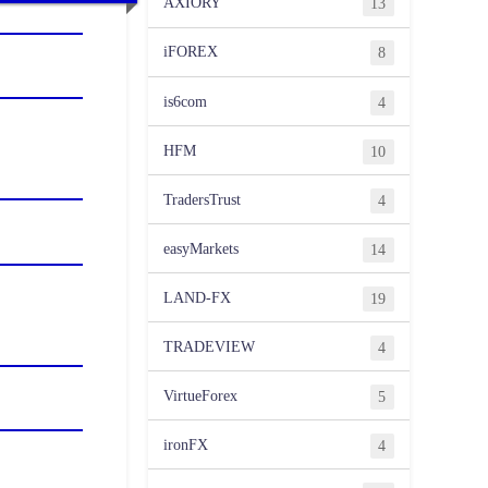
AXIORY
13
iFOREX
8
is6com
4
HFM
10
TradersTrust
4
easyMarkets
14
LAND-FX
19
TRADEVIEW
4
VirtueForex
5
ironFX
4