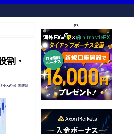
PR
役割・
海外FXの泉_編集部