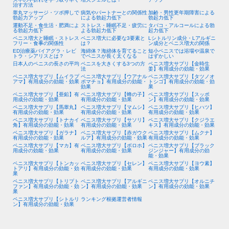
治す方法
睾丸マッサージ・ツボ押しで
病気やパートナーとの関係性
加齢・男性更年期障害による
勃起力アップ
による勃起力低下
勃起力低下
運動不足・食生活・肥満によ
ストレス・睡眠不足・疲労に
タバコ・アルコールによる勃
る勃起力低下
よる勃起力低下
起力低下
ペニス増大と睡眠・ストレス
ペニス増大に必要な3要素と
Lシトルリン成分・Lアルギニ
フリー・食事の関係性
は？
ン成分とペニス増大の関係
ED治療薬バイアグラ・レビ
海綿体？海綿体を育てること
短小ペニスでは浴場や温泉で
トラ・シアリスとは？
でペニスが長く太くなる
はずかしい
日本人のペニスの長さの平均
ペニスを大きくする3つの方
ペニス増大サプリ【金時生
法
姜】有用成分の効能・効果
ペニス増大サプリ【ムイラプ
ペニス増大サプリ【ウアナル
ペニス増大サプリ【タツノオ
アマ】有用成分の効能・効果
ポマチョ】有用成分の効能・
トシゴ】有用成分の効能・効
効果
果
ペニス増大サプリ【亜鉛】有
ペニス増大サプリ【蜂の子】
ペニス増大サプリ【スッポ
用成分の効能・効果
有用成分の効能・効果
ン】有用成分の効能・効果
ペニス増大サプリ【馬睾丸】
ペニス増大サプリ【マムシ】
ペニス増大サプリ【ヒハツ】
有用成分の効能・効果
有用成分の効能・効果
有用成分の効能・効果
ペニス増大サプリ【トナカイ
ペニス増大サプリ【サソリ】
ペニス増大サプリ【クジラエ
角】有用成分の効能・効果
有用成分の効能・効果
キス】有用成分の効能・効果
ペニス増大サプリ【ガラナ】
ペニス増大サプリ【赤ガウク
ペニス増大サプリ【ムクナ】
有用成分の効能・効果
ルア】有用成分の効能・効果
有用成分の効能・効果
ペニス増大サプリ【マカ】有
ペニス増大サプリ【ボロホ】
ペニス増大サプリ【ブラック
用成分の効能・効果
有用成分の効能・効果
ジンジャー】有用成分の効
能・効果
ペニス増大サプリ【トンカッ
ペニス増大サプリ【セレン】
ペニス増大サプリ【ヨウ素】
トアリ】有用成分の効能・効
有用成分の効能・効果
有用成分の効能・効果
果
ペニス増大サプリ【トリプト
ペニス増大サプリ【アルギニ
ペニス増大サプリ【オルニチ
ファン】有用成分の効能・効
ン】有用成分の効能・効果
ン】有用成分の効能・効果
果
ペニス増大サプリ【シトルリ
ランキング根拠運営者情報
ン】有用成分の効能・効果