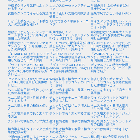
テクニック
前戯テクニック
る方法
中指でクリクリ気持ちよくさ
大人のスローセックステクニ
早漏必見！ 女の子を喜ばせ
せる手マン
ック
るHテクニック
女性をクンニでイかせる方法
簡単！正しい女性の潮吹きさ
温泉で恥ずかしい小さいチン
せるコツ
コ
Ｈが「上手な人」と「下手な
1人でできる！早漏トレーニ
サイズアップは難しい？テン
人」の決定的な違い！
ング
ザーゴールドプレミアムの口
コミ・評判
性欲が止まらない？テンザー
即効性あり！？
即効性はないが効果大！シド
ゴールドプレミアムを3ヶ月
『CidorfinEX（シドルフィン
ルフィンEXを実際に3ヶ月使
使用した体験談
EX）』の口コミ・評判
用した体験談
効果がないってホント？マカ
たったの3つ？配合成分が3種
ギムロットアルファはたった
エンペラーを3ヶ月使用した
類しかない『マカエンペラ
3日間で効果あり！実体験で
ときの体験談
ー』の口コミ・評判は？
感じたそのスゴさとは？
『GIMULOTα（ギムロットア
『VARITAIN（バリテイ
『VARITAIN（バリテイ
ルファ）』の特徴や実際に使
ン）』の特徴や使用者からの
ン）』の効果はいかに！3ヶ
用して感じた口コミ評判
リアルな口コミ・評判
月間使用した実体験レビュー
『ヴィトックスα EXTRA
『ヴィトックスα EXTRA
ゼファルリンの特徴や使用し
edition』ってホントに効果あ
edition』の特徴やリアルな口
た男性のリアルな口コミ・評
るの？3ヶ月の実体験からガ
コミ評判を徹底調査！
判をご紹介
チレビュー
ゼファルリンはかなりオスス
W特許取得！精力サプリメン
何より安心！精力サプリ『レ
メ！3ヶ月間使用した実体験
ト『レッドドラゴン』の口コ
ッドドラゴン』を実際に使用
レビュー
ミ・評判
した体験談レビュー
ペニス増大手術で失敗しない
ガチで怖すぎ増大・長茎・包
ペニスを太くする「増大・長
ための基礎知識
茎手術や注射
茎手術」
ペニス増大手術・注射で長く
チントレやオナニーで早漏を
ワイドスクワットとPC筋ト
太くする方法
改善する方法
レーニングとは？
ぺニス増大器具の種類と使い
コックリングはペニス増大に
ペニスを長くする増大器具
方
利用できる！？
「引っ張り式・ポンプ式」」
ペニス増大器具で長く太くす
チントレで長く太くする方法
ペニス増大チントレ「ジェル
る方法
キング・ミルキング」
チントレで勃起力アップ方法
生活習慣改善・食事で勃起力
知っておきたいトンカットア
アップ
リの効能・副作用
精力剤を飲むタイミングと効
中折れは精力剤で改善！精力
チンコは何歳まで大きくな
果的な飲み方
剤の選び方
る？
中折れはなぜ起こる？セック
ペニス増大クリーム・ペニス
精力剤・ED治療薬で勃起力
ス中の中折れを手っ取り早く
増大ジェルとは？
アップ