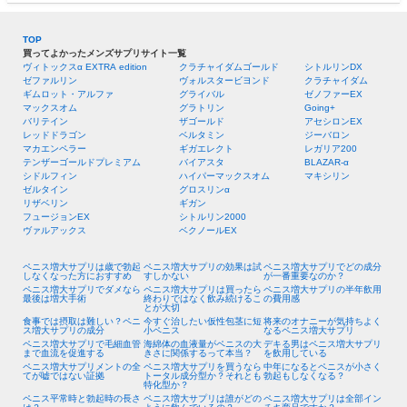
TOP
買ってよかったメンズサプリサイト一覧
ヴィトックスα EXTRA edition
クラチャイダムゴールド
シトルリンDX
ゼファルリン
ヴォルスタービヨンド
クラチャイダム
ギムロット・アルファ
グライバル
ゼノファーEX
マックスオム
グラトリン
Going+
バリテイン
ザゴールド
アセシロンEX
レッドドラゴン
ベルタミン
ジーバロン
マカエンペラー
ギガエレクト
レガリア200
テンザーゴールドプレミアム
バイアスタ
BLAZAR-α
シドルフィン
ハイパーマックスオム
マキシリン
ゼルタイン
グロスリンα
リザベリン
ギガン
フュージョンEX
シトルリン2000
ヴァルアックス
ベクノールEX
ペニス増大サプリは歳で勃起
ペニス増大サプリの効果は試
ペニス増大サプリでどの成分
しなくなった方におすすめ
すしかない
が一番重要なのか？
ペニス増大サプリでダメなら
ペニス増大サプリは買ったら
ペニス増大サプリの半年飲用
最後は増大手術
終わりではなく飲み続けるこ
の費用感
とが大切
食事では摂取は難しい？ペニ
今すぐ治したい仮性包茎に短
将来のオナニーが気持ちよく
ス増大サプリの成分
小ペニス
なるペニス増大サプリ
ペニス増大サプリで毛細血管
海綿体の血液量がペニスの大
デキる男はペニス増大サプリ
まで血流を促進する
きさに関係するって本当？
を飲用している
ペニス増大サプリメントの全
ペニス増大サプリを買うなら
中年になるとペニスが小さく
てが嘘ではない証拠
トータル成分型か？それとも
勃起もしなくなる？
特化型か？
ペニス平常時と勃起時の長さ
ペニス増大サプリは誰がどの
ペニス増大サプリは全部イン
は？
ように飲んでいるの？
チキ商品ですか？