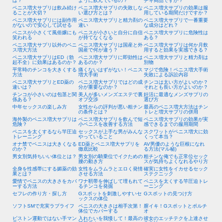
ペニス増大サプリは飲み続け
ペニス増大サプリの失敗しな
ペニス増大サプリの効果は服
ることが大切？
い選び方とは？
用している期間だけですか？
ペニス増大サプリには副作用
ペニス増大サプリと精力剤の
ペニス増大サプリで一番重要
がないので安心して試せる
違い
な成分はどれ？
ペニスが小さくて風俗嬢にも
ペニスが小さいと自分に自信
ペニス増大サプリに危険性は
笑われる
が持てなくなる
ある？
ペニス増大サプリ以外のペニ
ペニス増大サプリは国産と外
ペニス増大サプリは何か月飲
ス増大方法
国産で何が違う？
用すると効果を実感できる？
ペニス増大サプリはED（勃
ペニス増大サプリに即効性は
ペニス増大サプリと精力剤は
起不全）に効果はあるのか？
あるのか？
別物
平常時のチンコを大きくする
痛くないはずがない！ペニス
マジで危険！ペニス増大手術
方法
増大手術
失敗による訴訟内容
ペニス増大サプリとED薬の
ペニス増大サプリではどの成
チンコは太い方がよいのか？
違いは？
分が重要なのか？
それとも長い方がよいのか？
チンコが小さいのは包茎と関
美人が多いメンズエステで裏
妊活に最適なメンズサプリの
係ある？
オプ交渉
選び方
中年セックスの楽しみ方
女性からの評判が悪い粗チン
最高のペニス増大方法はチン
の条件とは？
トレと増大サプリの併用
海外製のペニス増大サプリは
ペニス増大サプリを飲んで短
ペニス増大サプリの効果が実
危険？
小ペニスを改善する方法
感できるまでの服用期間
ペニスを太くするなら竿圧迫
セックスが上手な男がみんな
スクワットがペニス増大に効
トレーニング
やっていること
くって本当？
オナ禁でペニスは大きくなる
ED薬とペニス増大サプリを
AV男優のような巨根になれ
のか？
徹底比較
る方法(マル秘)
男女別気持ちいい体位とは？
男女別の騎乗位でイクための
粗チンな俺でも正常位セック
腰の動き方
スが気持ちよくなれるやり方
全身を性感帯にする媚薬の効
女性をムラムラとエロく発情
確実に女性をイカせるセック
果とは？
させる方法
ステクニック
愛情でペニスの大きさをカバ
ワナ靭帯を伸ばして埋もれて
ペニスを太くする竿圧迫トレ
ーする方法
るチンコを発掘
ーニング
セフレの作り方・探し方
Gスポットを刺激しやすいセ
Gスポットの見つけ方
ックスの体位
ソフトSMで充実ラブライフ
ペニスの大きさは相手次第！
膣イキ！Gスポットとポルチ
体位でカバーする
オ
ピストン運動ではない手マン
入れたいを我慢して！最高の
彼女のエッチテクを上達させ