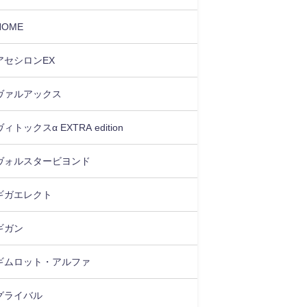
HOME
アセシロンEX
ヴァルアックス
ヴィトックスα EXTRA edition
ヴォルスタービヨンド
ギガエレクト
ギガン
ギムロット・アルファ
グライバル