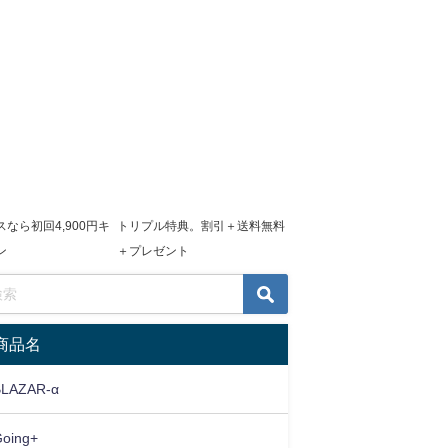
なら初回4,900円キ
トリプル特典。割引＋送料無料
ン
＋プレゼント
商品名
BLAZAR-α
Going+