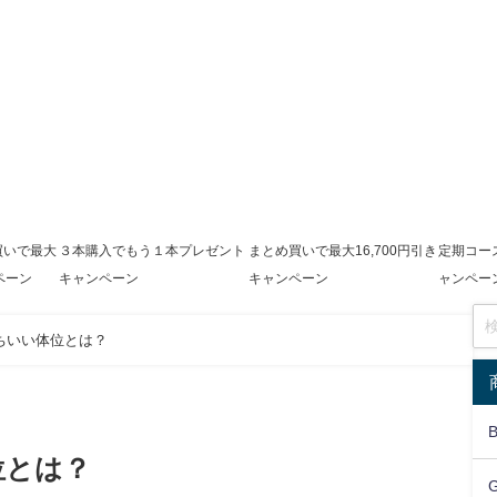
買いで最大
３本購入でもう１本プレゼント
まとめ買いで最大16,700円引き
定期コース
ペーン
キャンペーン
キャンペーン
ャンペー
ちいい体位とは？
位とは？