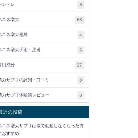
チントレ
8
ペニス増大
68
ペニス増大器具
4
ペニス増大手術・注射
6
有用成分
27
精力サプリの評判・口コミ
8
精力サプリ体験談レビュー
8
最近の投稿
ペニス増大サプリは歳で勃起しなくなった方
におすすめ