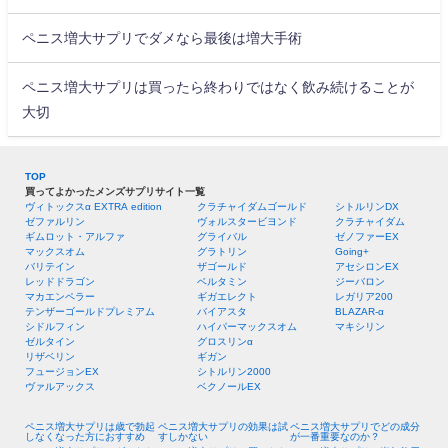
ペニス増大サプリでダメなら最後は増大手術
ペニス増大サプリは買ったら終わりではなく飲み続けることが
大切
TOP
買ってよかったメンズサプリサイト一覧
ヴィトックスα EXTRA edition
クラチャイダムゴールド
シトルリンDX
ゼファルリン
ヴォルスタービヨンド
クラチャイダム
ギムロット・アルファ
グライバル
ゼノファーEX
マックスオム
グラトリン
Going+
バリテイン
ザゴールド
アセシロンEX
レッドドラゴン
ベルタミン
ジーバロン
マカエンペラー
ギガエレクト
レガリア200
テンザーゴールドプレミアム
バイアスタ
BLAZAR-α
シドルフィン
ハイパーマックスオム
マキシリン
ゼルタイン
グロスリンα
リザベリン
ギガン
フュージョンEX
シトルリン2000
ヴァルアックス
ベクノールEX
ペニス増大サプリは歳で勃起
ペニス増大サプリの効果は試
ペニス増大サプリでどの成分
しなくなった方におすすめ
すしかない
が一番重要なのか？