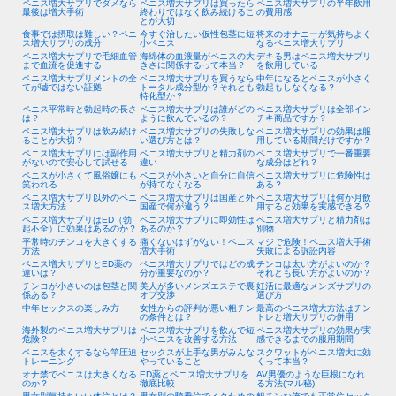
ペニス増大サプリでダメなら
ペニス増大サプリは買ったら
ペニス増大サプリの半年飲用
最後は増大手術
終わりではなく飲み続けるこ
の費用感
とが大切
食事では摂取は難しい？ペニ
今すぐ治したい仮性包茎に短
将来のオナニーが気持ちよく
ス増大サプリの成分
小ペニス
なるペニス増大サプリ
ペニス増大サプリで毛細血管
海綿体の血液量がペニスの大
デキる男はペニス増大サプリ
まで血流を促進する
きさに関係するって本当？
を飲用している
ペニス増大サプリメントの全
ペニス増大サプリを買うなら
中年になるとペニスが小さく
てが嘘ではない証拠
トータル成分型か？それとも
勃起もしなくなる？
特化型か？
ペニス平常時と勃起時の長さ
ペニス増大サプリは誰がどの
ペニス増大サプリは全部イン
は？
ように飲んでいるの？
チキ商品ですか？
ペニス増大サプリは飲み続け
ペニス増大サプリの失敗しな
ペニス増大サプリの効果は服
ることが大切？
い選び方とは？
用している期間だけですか？
ペニス増大サプリには副作用
ペニス増大サプリと精力剤の
ペニス増大サプリで一番重要
がないので安心して試せる
違い
な成分はどれ？
ペニスが小さくて風俗嬢にも
ペニスが小さいと自分に自信
ペニス増大サプリに危険性は
笑われる
が持てなくなる
ある？
ペニス増大サプリ以外のペニ
ペニス増大サプリは国産と外
ペニス増大サプリは何か月飲
ス増大方法
国産で何が違う？
用すると効果を実感できる？
ペニス増大サプリはED（勃
ペニス増大サプリに即効性は
ペニス増大サプリと精力剤は
起不全）に効果はあるのか？
あるのか？
別物
平常時のチンコを大きくする
痛くないはずがない！ペニス
マジで危険！ペニス増大手術
方法
増大手術
失敗による訴訟内容
ペニス増大サプリとED薬の
ペニス増大サプリではどの成
チンコは太い方がよいのか？
違いは？
分が重要なのか？
それとも長い方がよいのか？
チンコが小さいのは包茎と関
美人が多いメンズエステで裏
妊活に最適なメンズサプリの
係ある？
オプ交渉
選び方
中年セックスの楽しみ方
女性からの評判が悪い粗チン
最高のペニス増大方法はチン
の条件とは？
トレと増大サプリの併用
海外製のペニス増大サプリは
ペニス増大サプリを飲んで短
ペニス増大サプリの効果が実
危険？
小ペニスを改善する方法
感できるまでの服用期間
ペニスを太くするなら竿圧迫
セックスが上手な男がみんな
スクワットがペニス増大に効
トレーニング
やっていること
くって本当？
オナ禁でペニスは大きくなる
ED薬とペニス増大サプリを
AV男優のような巨根になれ
のか？
徹底比較
る方法(マル秘)