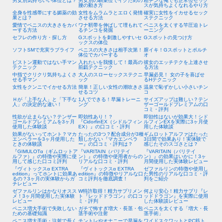
男女別気持ちいい体位とは？
男女別の騎乗位でイクための
粗チンな俺でも正常位セック
腰の動き方
スが気持ちよくなれるやり方
全身を性感帯にする媚薬の効
女性をムラムラとエロく発情
確実に女性をイカせるセック
果とは？
させる方法
ステクニック
愛情でペニスの大きさをカバ
ワナ靭帯を伸ばして埋もれて
ペニスを太くする竿圧迫トレ
ーする方法
るチンコを発掘
ーニング
セフレの作り方・探し方
Gスポットを刺激しやすいセ
Gスポットの見つけ方
ックスの体位
ソフトSMで充実ラブライフ
ペニスの大きさは相手次第！
膣イキ！Gスポットとポルチ
体位でカバーする
オ
ピストン運動ではない手マン
入れたいを我慢して！最高の
彼女のエッチテクを上達させ
テクニック
前戯テクニック
る方法
中指でクリクリ気持ちよくさ
大人のスローセックステクニ
早漏必見！ 女の子を喜ばせ
せる手マン
ック
るHテクニック
女性をクンニでイかせる方法
簡単！正しい女性の潮吹きさ
温泉で恥ずかしい小さいチン
せるコツ
コ
Ｈが「上手な人」と「下手な
1人でできる！早漏トレーニ
サイズアップは難しい？テン
人」の決定的な違い！
ング
ザーゴールドプレミアムの口
コミ・評判
性欲が止まらない？テンザー
即効性あり！？
即効性はないが効果大！シド
ゴールドプレミアムを3ヶ月
『CidorfinEX（シドルフィン
ルフィンEXを実際に3ヶ月使
使用した体験談
EX）』の口コミ・評判
用した体験談
効果がないってホント？マカ
たったの3つ？配合成分が3種
ギムロットアルファはたった
エンペラーを3ヶ月使用した
類しかない『マカエンペラ
3日間で効果あり！実体験で
ときの体験談
ー』の口コミ・評判は？
感じたそのスゴさとは？
『GIMULOTα（ギムロットア
『VARITAIN（バリテイ
『VARITAIN（バリテイ
ルファ）』の特徴や実際に使
ン）』の特徴や使用者からの
ン）』の効果はいかに！3ヶ
用して感じた口コミ評判
リアルな口コミ・評判
月間使用した実体験レビュー
『ヴィトックスα EXTRA
『ヴィトックスα EXTRA
ゼファルリンの特徴や使用し
edition』ってホントに効果あ
edition』の特徴やリアルな口
た男性のリアルな口コミ・評
るの？3ヶ月の実体験からガ
コミ評判を徹底調査！
判をご紹介
チレビュー
ゼファルリンはかなりオスス
W特許取得！精力サプリメン
何より安心！精力サプリ『レ
メ！3ヶ月間使用した実体験
ト『レッドドラゴン』の口コ
ッドドラゴン』を実際に使用
レビュー
ミ・評判
した体験談レビュー
ペニス増大手術で失敗しない
ガチで怖すぎ増大・長茎・包
ペニスを太くする「増大・長
ための基礎知識
茎手術や注射
茎手術」
ペニス増大手術・注射で長く
チントレやオナニーで早漏を
ワイドスクワットとPC筋ト