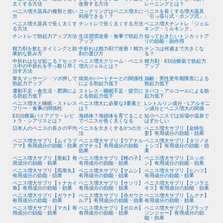
太くする方法
改善する方法
レーニングとは？
ぺニス増大器具の種類と使い
コックリングはペニス増大に
ペニスを長くする増大器具
方
利用できる！？
「引っ張り式・ポンプ式」」
ペニス増大器具で長く太くす
チントレで長く太くする方法
ペニス増大チントレ「ジェル
る方法
キング・ミルキング」
チントレで勃起力アップ方法
生活習慣改善・食事で勃起力
知っておきたいトンカットア
アップ
リの効能・副作用
精力剤を飲むタイミングと効
中折れは精力剤で改善！精力
チンコは何歳まで大きくな
果的な飲み方
剤の選び方
る？
中折れはなぜ起こる？セック
ペニス増大クリーム・ペニス
精力剤・ED治療薬で勃起力
ス中の中折れを手っ取り早く
増大ジェルとは？
アップ
治す方法
睾丸マッサージ・ツボ押しで
病気やパートナーとの関係性
加齢・男性更年期障害による
勃起力アップ
による勃起力低下
勃起力低下
運動不足・食生活・肥満によ
ストレス・睡眠不足・疲労に
タバコ・アルコールによる勃
る勃起力低下
よる勃起力低下
起力低下
ペニス増大と睡眠・ストレス
ペニス増大に必要な3要素と
Lシトルリン成分・Lアルギニ
フリー・食事の関係性
は？
ン成分とペニス増大の関係
ED治療薬バイアグラ・レビ
海綿体？海綿体を育てること
短小ペニスでは浴場や温泉で
トラ・シアリスとは？
でペニスが長く太くなる
はずかしい
日本人のペニスの長さの平均
ペニスを大きくする3つの方
ペニス増大サプリ【金時生
法
姜】有用成分の効能・効果
ペニス増大サプリ【ムイラプ
ペニス増大サプリ【ウアナル
ペニス増大サプリ【タツノオ
アマ】有用成分の効能・効果
ポマチョ】有用成分の効能・
トシゴ】有用成分の効能・効
効果
果
ペニス増大サプリ【亜鉛】有
ペニス増大サプリ【蜂の子】
ペニス増大サプリ【スッポ
用成分の効能・効果
有用成分の効能・効果
ン】有用成分の効能・効果
ペニス増大サプリ【馬睾丸】
ペニス増大サプリ【マムシ】
ペニス増大サプリ【ヒハツ】
有用成分の効能・効果
有用成分の効能・効果
有用成分の効能・効果
ペニス増大サプリ【トナカイ
ペニス増大サプリ【サソリ】
ペニス増大サプリ【クジラエ
角】有用成分の効能・効果
有用成分の効能・効果
キス】有用成分の効能・効果
ペニス増大サプリ【ガラナ】
ペニス増大サプリ【赤ガウク
ペニス増大サプリ【ムクナ】
有用成分の効能・効果
ルア】有用成分の効能・効果
有用成分の効能・効果
ペニス増大サプリ【マカ】有
ペニス増大サプリ【ボロホ】
ペニス増大サプリ【ブラック
用成分の効能・効果
有用成分の効能・効果
ジンジャー】有用成分の効
能・効果