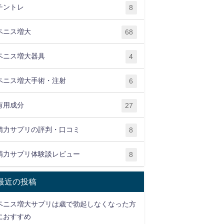
チントレ
8
ペニス増大
68
ペニス増大器具
4
ペニス増大手術・注射
6
有用成分
27
精力サプリの評判・口コミ
8
精力サプリ体験談レビュー
8
最近の投稿
ペニス増大サプリは歳で勃起しなくなった方
におすすめ