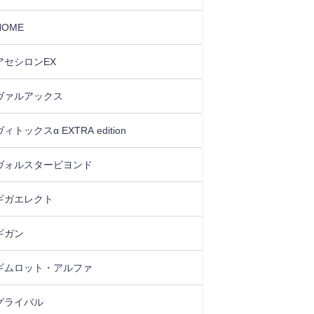
HOME
アセシロンEX
ヴァルアックス
ヴィトックスα EXTRA edition
ヴォルスタービヨンド
ギガエレクト
ギガン
ギムロット・アルファ
グライバル