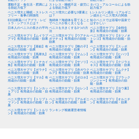
運動不足・食生活・肥満によ
ストレス・睡眠不足・疲労に
タバコ・アルコールによる勃
る勃起力低下
よる勃起力低下
起力低下
ペニス増大と睡眠・ストレス
ペニス増大に必要な3要素と
Lシトルリン成分・Lアルギニ
フリー・食事の関係性
は？
ン成分とペニス増大の関係
ED治療薬バイアグラ・レビ
海綿体？海綿体を育てること
短小ペニスでは浴場や温泉で
トラ・シアリスとは？
でペニスが長く太くなる
はずかしい
日本人のペニスの長さの平均
ペニスを大きくする3つの方
ペニス増大サプリ【金時生
法
姜】有用成分の効能・効果
ペニス増大サプリ【ムイラプ
ペニス増大サプリ【ウアナル
ペニス増大サプリ【タツノオ
アマ】有用成分の効能・効果
ポマチョ】有用成分の効能・
トシゴ】有用成分の効能・効
効果
果
ペニス増大サプリ【亜鉛】有
ペニス増大サプリ【蜂の子】
ペニス増大サプリ【スッポ
用成分の効能・効果
有用成分の効能・効果
ン】有用成分の効能・効果
ペニス増大サプリ【馬睾丸】
ペニス増大サプリ【マムシ】
ペニス増大サプリ【ヒハツ】
有用成分の効能・効果
有用成分の効能・効果
有用成分の効能・効果
ペニス増大サプリ【トナカイ
ペニス増大サプリ【サソリ】
ペニス増大サプリ【クジラエ
角】有用成分の効能・効果
有用成分の効能・効果
キス】有用成分の効能・効果
ペニス増大サプリ【ガラナ】
ペニス増大サプリ【赤ガウク
ペニス増大サプリ【ムクナ】
有用成分の効能・効果
ルア】有用成分の効能・効果
有用成分の効能・効果
ペニス増大サプリ【マカ】有
ペニス増大サプリ【ボロホ】
ペニス増大サプリ【ブラック
用成分の効能・効果
有用成分の効能・効果
ジンジャー】有用成分の効
能・効果
ペニス増大サプリ【トンカッ
ペニス増大サプリ【セレン】
ペニス増大サプリ【ヨウ素】
トアリ】有用成分の効能・効
有用成分の効能・効果
有用成分の効能・効果
果
ペニス増大サプリ【トリプト
ペニス増大サプリ【アルギニ
ペニス増大サプリ【オルニチ
ファン】有用成分の効能・効
ン】有用成分の効能・効果
ン】有用成分の効能・効果
果
ペニス増大サプリ【シトルリ
ランキング根拠運営者情報
ン】有用成分の効能・効果