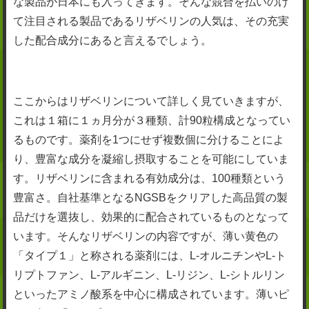
な製品が日本にも入ってきます。そんな競合を払いのけ
て注目される製品であるリザベリンの人気は、その充実
した配合成分にあると言えるでしょう。
ここからはリザベリンについて詳しく見ていきますが、
これは１箱に１ヵ月分が３種類、計90粒構成となってい
るものです。薬剤を1つにせず複数個に分けることによ
り、豊富な成分を凝縮し摂取することを可能にしていま
す。リザベリンに含まれる有効成分は、100種類という
豊富さ。自社基準となるNGSBをクリアした高品質の製
品だけを選抜し、効果的に配合されているものとなって
います。そんなリザベリンの内容ですが、薄い黄色の
「タイプ１」と称される薬剤には、L-オルニチンやL-ト
リプトファン、L-アルギニン、L-リジン、L-シトルリン
といったアミノ酸系を中心に構成されています。薄いピ