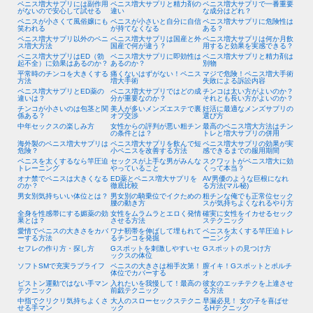
ペニス増大サプリには副作用
ペニス増大サプリと精力剤の
ペニス増大サプリで一番重要
がないので安心して試せる
違い
な成分はどれ？
ペニスが小さくて風俗嬢にも
ペニスが小さいと自分に自信
ペニス増大サプリに危険性は
笑われる
が持てなくなる
ある？
ペニス増大サプリ以外のペニ
ペニス増大サプリは国産と外
ペニス増大サプリは何か月飲
ス増大方法
国産で何が違う？
用すると効果を実感できる？
ペニス増大サプリはED（勃
ペニス増大サプリに即効性は
ペニス増大サプリと精力剤は
起不全）に効果はあるのか？
あるのか？
別物
平常時のチンコを大きくする
痛くないはずがない！ペニス
マジで危険！ペニス増大手術
方法
増大手術
失敗による訴訟内容
ペニス増大サプリとED薬の
ペニス増大サプリではどの成
チンコは太い方がよいのか？
違いは？
分が重要なのか？
それとも長い方がよいのか？
チンコが小さいのは包茎と関
美人が多いメンズエステで裏
妊活に最適なメンズサプリの
係ある？
オプ交渉
選び方
中年セックスの楽しみ方
女性からの評判が悪い粗チン
最高のペニス増大方法はチン
の条件とは？
トレと増大サプリの併用
海外製のペニス増大サプリは
ペニス増大サプリを飲んで短
ペニス増大サプリの効果が実
危険？
小ペニスを改善する方法
感できるまでの服用期間
ペニスを太くするなら竿圧迫
セックスが上手な男がみんな
スクワットがペニス増大に効
トレーニング
やっていること
くって本当？
オナ禁でペニスは大きくなる
ED薬とペニス増大サプリを
AV男優のような巨根になれ
のか？
徹底比較
る方法(マル秘)
男女別気持ちいい体位とは？
男女別の騎乗位でイクための
粗チンな俺でも正常位セック
腰の動き方
スが気持ちよくなれるやり方
全身を性感帯にする媚薬の効
女性をムラムラとエロく発情
確実に女性をイカせるセック
果とは？
させる方法
ステクニック
愛情でペニスの大きさをカバ
ワナ靭帯を伸ばして埋もれて
ペニスを太くする竿圧迫トレ
ーする方法
るチンコを発掘
ーニング
セフレの作り方・探し方
Gスポットを刺激しやすいセ
Gスポットの見つけ方
ックスの体位
ソフトSMで充実ラブライフ
ペニスの大きさは相手次第！
膣イキ！Gスポットとポルチ
体位でカバーする
オ
ピストン運動ではない手マン
入れたいを我慢して！最高の
彼女のエッチテクを上達させ
テクニック
前戯テクニック
る方法
中指でクリクリ気持ちよくさ
大人のスローセックステクニ
早漏必見！ 女の子を喜ばせ
せる手マン
ック
るHテクニック