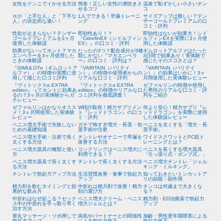
女性をクンニでイかせる方法
簡単！正しい女性の潮吹きさ
温泉で恥ずかしい小さいチン
せるコツ
コ
Ｈが「上手な人」と「下手な
1人でできる！早漏トレーニ
サイズアップは難しい？テン
人」の決定的な違い！
ング
ザーゴールドプレミアムの口
コミ・評判
性欲が止まらない？テンザー
即効性あり！？
即効性はないが効果大！シド
ゴールドプレミアムを3ヶ月
『CidorfinEX（シドルフィン
ルフィンEXを実際に3ヶ月使
使用した体験談
EX）』の口コミ・評判
用した体験談
効果がないってホント？マカ
たったの3つ？配合成分が3種
ギムロットアルファはたった
エンペラーを3ヶ月使用した
類しかない『マカエンペラ
3日間で効果あり！実体験で
ときの体験談
ー』の口コミ・評判は？
感じたそのスゴさとは？
『GIMULOTα（ギムロットア
『VARITAIN（バリテイ
『VARITAIN（バリテイ
ルファ）』の特徴や実際に使
ン）』の特徴や使用者からの
ン）』の効果はいかに！3ヶ
用して感じた口コミ評判
リアルな口コミ・評判
月間使用した実体験レビュー
『ヴィトックスα EXTRA
『ヴィトックスα EXTRA
ゼファルリンの特徴や使用し
edition』ってホントに効果あ
edition』の特徴やリアルな口
た男性のリアルな口コミ・評
るの？3ヶ月の実体験からガ
コミ評判を徹底調査！
判をご紹介
チレビュー
ゼファルリンはかなりオスス
W特許取得！精力サプリメン
何より安心！精力サプリ『レ
メ！3ヶ月間使用した実体験
ト『レッドドラゴン』の口コ
ッドドラゴン』を実際に使用
レビュー
ミ・評判
した体験談レビュー
ペニス増大手術で失敗しない
ガチで怖すぎ増大・長茎・包
ペニスを太くする「増大・長
ための基礎知識
茎手術や注射
茎手術」
ペニス増大手術・注射で長く
チントレやオナニーで早漏を
ワイドスクワットとPC筋ト
太くする方法
改善する方法
レーニングとは？
ぺニス増大器具の種類と使い
コックリングはペニス増大に
ペニスを長くする増大器具
方
利用できる！？
「引っ張り式・ポンプ式」」
ペニス増大器具で長く太くす
チントレで長く太くする方法
ペニス増大チントレ「ジェル
る方法
キング・ミルキング」
チントレで勃起力アップ方法
生活習慣改善・食事で勃起力
知っておきたいトンカットア
アップ
リの効能・副作用
精力剤を飲むタイミングと効
中折れは精力剤で改善！精力
チンコは何歳まで大きくな
果的な飲み方
剤の選び方
る？
中折れはなぜ起こる？セック
ペニス増大クリーム・ペニス
精力剤・ED治療薬で勃起力
ス中の中折れを手っ取り早く
増大ジェルとは？
アップ
治す方法
睾丸マッサージ・ツボ押しで
病気やパートナーとの関係性
加齢・男性更年期障害による
勃起力アップ
による勃起力低下
勃起力低下