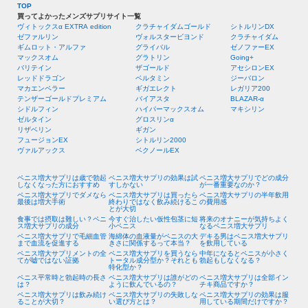
TOP
買ってよかったメンズサプリサイト一覧
ヴィトックスα EXTRA edition
クラチャイダムゴールド
シトルリンDX
ゼファルリン
ヴォルスタービヨンド
クラチャイダム
ギムロット・アルファ
グライバル
ゼノファーEX
マックスオム
グラトリン
Going+
バリテイン
ザゴールド
アセシロンEX
レッドドラゴン
ベルタミン
ジーバロン
マカエンペラー
ギガエレクト
レガリア200
テンザーゴールドプレミアム
バイアスタ
BLAZAR-α
シドルフィン
ハイパーマックスオム
マキシリン
ゼルタイン
グロスリンα
リザベリン
ギガン
フュージョンEX
シトルリン2000
ヴァルアックス
ベクノールEX
ペニス増大サプリは歳で勃起
ペニス増大サプリの効果は試
ペニス増大サプリでどの成分
しなくなった方におすすめ
すしかない
が一番重要なのか？
ペニス増大サプリでダメなら
ペニス増大サプリは買ったら
ペニス増大サプリの半年飲用
最後は増大手術
終わりではなく飲み続けるこ
の費用感
とが大切
食事では摂取は難しい？ペニ
今すぐ治したい仮性包茎に短
将来のオナニーが気持ちよく
ス増大サプリの成分
小ペニス
なるペニス増大サプリ
ペニス増大サプリで毛細血管
海綿体の血液量がペニスの大
デキる男はペニス増大サプリ
まで血流を促進する
きさに関係するって本当？
を飲用している
ペニス増大サプリメントの全
ペニス増大サプリを買うなら
中年になるとペニスが小さく
てが嘘ではない証拠
トータル成分型か？それとも
勃起もしなくなる？
特化型か？
ペニス平常時と勃起時の長さ
ペニス増大サプリは誰がどの
ペニス増大サプリは全部イン
は？
ように飲んでいるの？
チキ商品ですか？
ペニス増大サプリは飲み続け
ペニス増大サプリの失敗しな
ペニス増大サプリの効果は服
ることが大切？
い選び方とは？
用している期間だけですか？