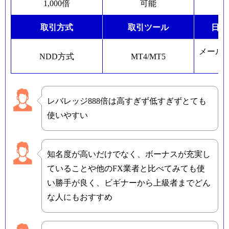
1,000倍
可能
取引方式
取引ツール
日本
メール
NDD方式
MT4/MT5
レバレッジ888倍は高すぎず低すぎずとても
使いやすい
知名度が高いだけでなく、ボーナスが充実し
ていることや他のFX業者と比べてみても使
い勝手が良く、ビギナーから上級者までどん
な人にもおすすめ