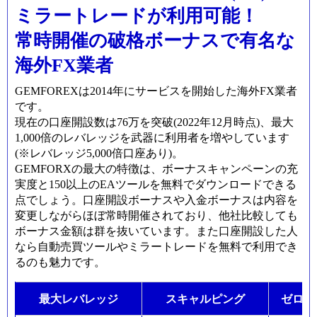
ミラートレードが利用可能！
常時開催の破格ボーナスで有名な
海外FX業者
GEMFOREXは2014年にサービスを開始した海外FX業者
です。
現在の口座開設数は76万を突破(2022年12月時点)、最大
1,000倍のレバレッジを武器に利用者を増やしています
(※レバレッジ
5,000
倍口座あり
)
。
GEMFORXの最大の特徴は、ボーナスキャンペーンの充
実度と150以上のEAツールを無料でダウンロードできる
点でしょう。口座開設ボーナスや入金ボーナスは内容を
変更しながらほぼ常時開催されており、他社比較しても
ボーナス金額は群を抜いています。また口座開設した人
なら自動売買ツールやミラートレードを無料で利用でき
るのも魅力です。
最大レバレッジ
スキャルピング
ゼロカ