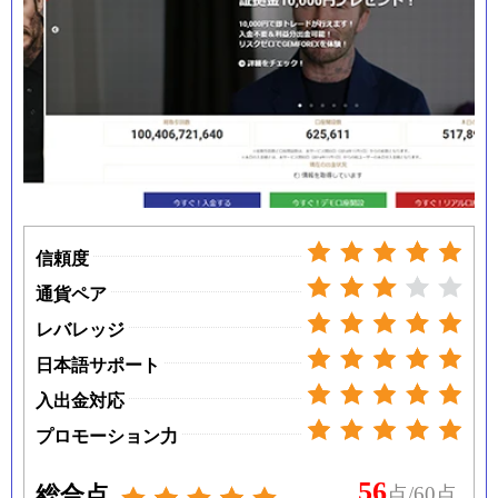
信頼度
通貨ペア
レバレッジ
日本語サポート
入出金対応
プロモーション力
56
総合点
点/60点