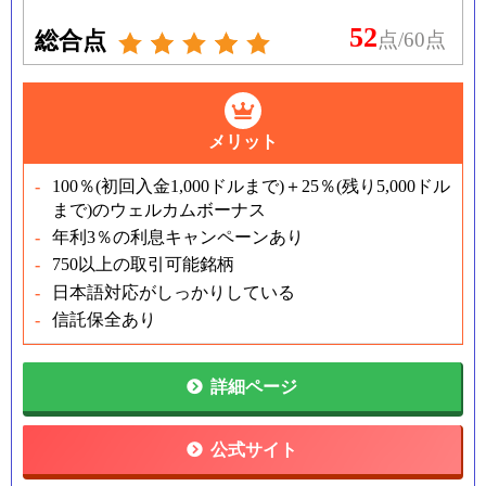
52
総合点
点/60点
メリット
100％
(
初回入金
1,000
ドルまで
)
＋
25
％
(
残り
5,000
ドル
まで
)
のウェルカムボーナス
年利3％の利息キャンペーンあり
750以上の取引可能銘柄
日本語対応がしっかりしている
信託保全あり
詳細ページ
公式サイト