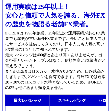
運用実績は25年以上！
安心と信頼で人気を誇る、海外FX
の歴史を物語る老舗FX業者。
iFOREXは 1996年創業、25年以上の運用実績があるFX業
界でも歴史が古い海外FX業者です。長いこと日本人向け
にサービスを提供してきており、日本人にも人気の高い
FX業者の1つとして知られています。
最大レバレッジは400倍とあまり高くありませんが、出
金拒否といったトラブルはなく、信頼性高いFX業者だと
言えるでしょう。
またiFOREXはロスカット水準が0％なため、口座残高ぎ
りぎりまでポジションを保有できます。海外FXでは通常
20～30%のロスカット水準となっているため、iFOREX
の0%は他にあまり類を見ません。
最大レバレッジ
スキャルピング
ゼロカ