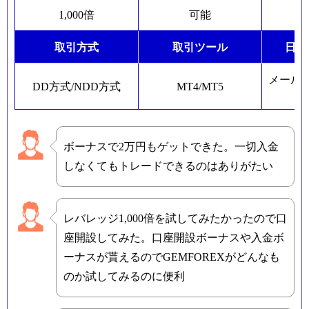
1,000倍
可能
取引方式
取引ツール
日本
メール
DD方式/NDD方式
MT4/MT5
ボーナスで2万円もゲットできた。一切入金
しなくてもトレードできるのはありがたい
レバレッジ1,000倍を試してみたかったので口
座開設してみた。口座開設ボーナスや入金ボ
ーナスが貰えるのでGEMFOREXがどんなも
のか試してみるのに便利