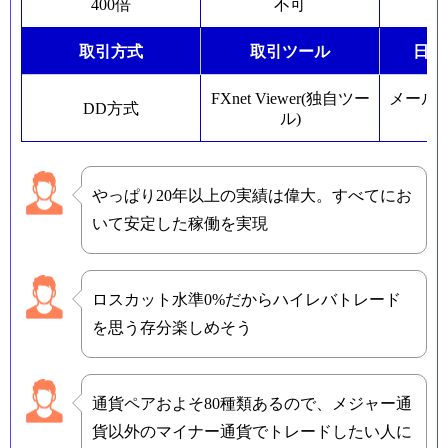
400倍
不可
取引方式
取引ツール
日本
FXnet Viewer(独自ツー
メール
DD方式
ル)
やっぱり20年以上の実績は偉大。すべてにお
いて安定した稼働を実現
ロスカット水準0%だからハイレバトレード
を思う存分楽しめそう
通貨ペアおよそ80種類あるので、メジャー通
貨以外のマイナー通貨でトレードしたい人に