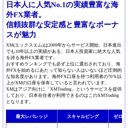
日本人に人気No.1の実績豊富な海
外FX業者。
信頼抜群な安定感と豊富なボーナ
スが魅力
XM(エックスエム)は2009年からサービス開始、日本進出
でも10年以上の実績がある、日本人投資家に絶大な人気
を誇る海外FX業者です。
おすすめランキングでも必ず上位に選出されており、海
外FXを始めるにあたって知らない人はいないほど圧倒的
な知名度があります。海外FX口座を持つ利用者の70％以
上がXMの口座を保有していると言われています。
XMはアジア向けに「XMTrading」というサービスを提供
しており、日本在住者が利用できるのはこのXMTrading
となります。
最大レバレッジ
スキャルピング
ゼロカ