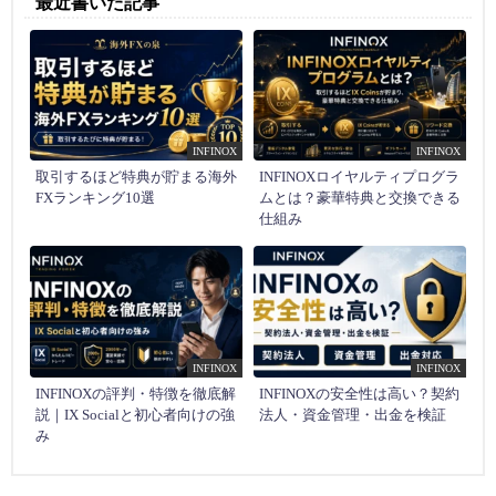
最近書いた記事
INFINOX
INFINOX
取引するほど特典が貯まる海外
INFINOXロイヤルティプログラ
FXランキング10選
ムとは？豪華特典と交換できる
仕組み
INFINOX
INFINOX
INFINOXの評判・特徴を徹底解
INFINOXの安全性は高い？契約
説｜IX Socialと初心者向けの強
法人・資金管理・出金を検証
み