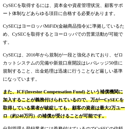
CySECを取得するには、資本金や資産管理状況、顧客サポ
ート体制などあらゆる項目に合格する必要があります。
CySECはヨーロッパMiFiD(金融商品指令)に準拠しているた
め、CySECを取得するとヨーロッパでの営業活動が可能で
す。
CySECは、2016年から規制が一段と強化されており、ゼロ
カットシステムの完備や新規口座開設はレバレッジ50倍に
規制すること、出金処理は迅速に行うことなど厳しい基準
になっています。
また、ICF(Investor Compensation Fund) という補償機関に
加入することが義務付けられているので、万が一CySECを
取得している業者が破綻しても、顧客の資産は最大2万ユー
ロ（約240万円）の補償が受けることが可能です。
分別管理も登録業者には義務付けているのでCySECの信頼