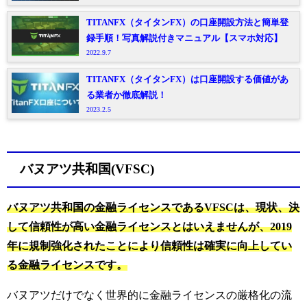
TITANFX（タイタンFX）の口座開設方法と簡単登
録手順！写真解説付きマニュアル【スマホ対応】
2022.9.7
TITANFX（タイタンFX）は口座開設する価値があ
る業者か徹底解説！
2023.2.5
バヌアツ共和国(VFSC)
バヌアツ共和国の金融ライセンスであるVFSCは、現状、決
して信頼性が高い金融ライセンスとはいえませんが、2019
年に規制強化されたことにより信頼性は確実に向上してい
る金融ライセンスです。
バヌアツだけでなく世界的に金融ライセンスの厳格化の流