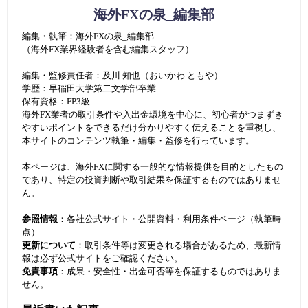
海外FXの泉_編集部
編集・執筆：海外FXの泉_編集部
（海外FX業界経験者を含む編集スタッフ）
編集・監修責任者：及川 知也（おいかわ ともや）
学歴：早稲田大学第二文学部卒業
保有資格：FP3級
海外FX業者の取引条件や入出金環境を中心に、初心者がつまずき
やすいポイントをできるだけ分かりやすく伝えることを重視し、
本サイトのコンテンツ執筆・編集・監修を行っています。
本ページは、海外FXに関する一般的な情報提供を目的としたもの
であり、特定の投資判断や取引結果を保証するものではありませ
ん。
参照情報
：各社公式サイト・公開資料・利用条件ページ（執筆時
点）
更新について
：取引条件等は変更される場合があるため、最新情
報は必ず公式サイトをご確認ください。
免責事項
：成果・安全性・出金可否等を保証するものではありま
せん。