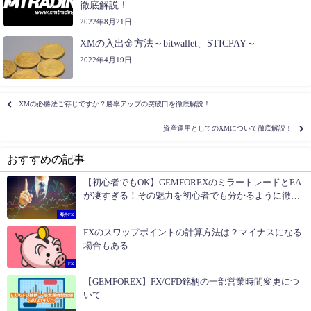
徹底解説！
2022年8月21日
XMの入出金方法～bitwallet、STICPAY～
2022年4月19日
XMの必勝法ご存じですか？勝率アップの突破口を徹底解説！
資産運用としてのXMについて徹底解説！
おすすめの記事
【初心者でもOK】GEMFOREXのミラートレードとEA
が凄すぎる！その魅力を初心者でも分かるように徹底
解説します！
海外FX
FXのスワップポイントの計算方法は？マイナスになる
場合もある
FX
【GEMFOREX】FX/CFD銘柄の一部営業時間変更につ
いて