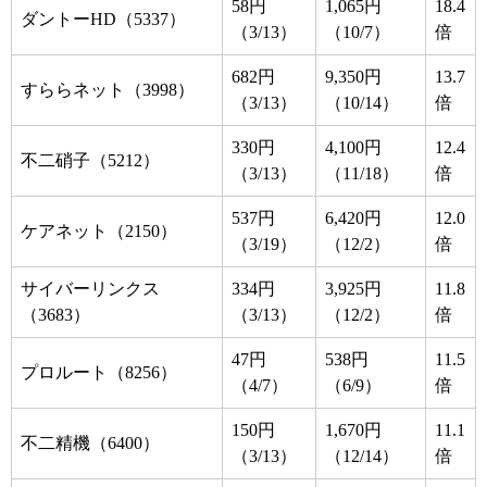
58円
1,065円
18.4
ダントーHD（5337）
（3/13）
（10/7）
倍
682円
9,350円
13.7
すららネット（3998）
（3/13）
（10/14）
倍
330円
4,100円
12.4
不二硝子（5212）
（3/13）
（11/18）
倍
537円
6,420円
12.0
ケアネット（2150）
（3/19）
（12/2）
倍
サイバーリンクス
334円
3,925円
11.8
（3683）
（3/13）
（12/2）
倍
47円
538円
11.5
プロルート（8256）
（4/7）
（6/9）
倍
150円
1,670円
11.1
不二精機（6400）
（3/13）
（12/14）
倍