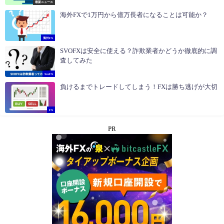
最新ニュース
海外FXで1万円から億万長者になることは可能か？
海外FX
SVOFXは安全に使える？詐欺業者かどうか徹底的に調
査してみた
SvoFX
負けるまでトレードしてしまう！FXは勝ち逃げが大切
FX
PR