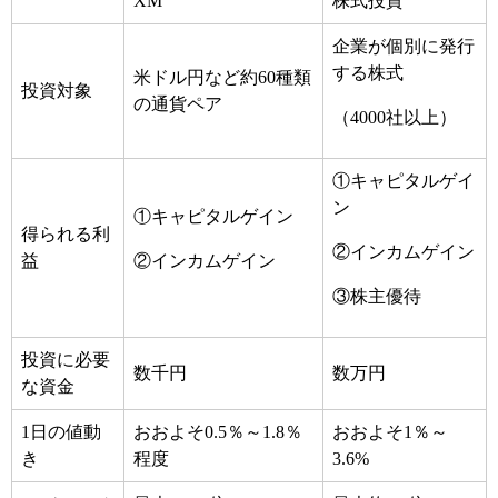
XM
株式投資
企業が個別に発行
する株式
米ドル円など約60種類
投資対象
の通貨ペア
（4000社以上）
①キャピタルゲイ
ン
①キャピタルゲイン
得られる利
②インカムゲイン
益
②インカムゲイン
③株主優待
投資に必要
数千円
数万円
な資金
1日の値動
おおよそ0.5％～1.8％
おおよそ1％～
き
程度
3.6%