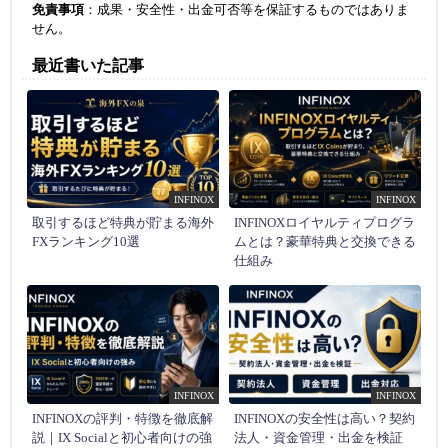
免責事項
：成果・安全性・出金可否等を保証するものではありま
せん。
最近書いた記事
INFINOX
INFINOX
取引するほど特典が貯まる海外
INFINOXロイヤルティプログラ
FXランキング10選
ムとは？豪華特典と交換できる
仕組み
INFINOX
INFINOX
INFINOXの評判・特徴を徹底解
INFINOXの安全性は高い？契約
説｜IX Socialと初心者向けの強
法人・資金管理・出金を検証