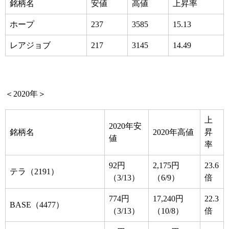
銘柄名
安値
高値
上昇率
ホープ
237
3585
15.13
レアジョブ
217
3145
14.49
＜2020年＞
上
2020年安
銘柄名
2020年高値
昇
値
率
92円
2,175円
23.6
テラ（2191）
（3/13）
（6/9）
倍
774円
17,240円
22.3
BASE（4477）
（3/13）
（10/8）
倍