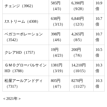
585円
6,390円
10.9
チェンジ（3962）
（4/3）
（9/28）
倍
638円
6,840円
10.7
Jストリーム（4308）
（3/13）
（12/3）
倍
ベガコーポレーション
398円
4,265円
10.7
（3542）
（4/6）
（8/5）
倍
19円
200円
10.5
クレアHD（1757）
（4/23）
（7/6）
倍
ＧＭＯグローバルサイン
1381円
14,210円
10.3
HD（3788）
（3/19）
（10/15）
倍
松屋アールアンドディ
805円
8270円
10.3
（7317）
（4/7）
（11/27）
倍
＜2021年＞