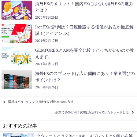
海外FXのメリット！国内FXにはない海外FXの魅力
とは？
2020年8月26日
IronFXの評判は？口座開設する価値があるか徹底解
説！(アイアンFX)
2021年2月17日
GEMFOREXとXMを完全比較！どっちがいいのか教
えます。
2021年1月12日
海外FXのスプレッドは広い傾向にあり！業者選びの
ポイントは？
2020年8月26日
環境はどうでもいい？海外FXで勝つための方法
副業で1000万円！実際に私が行っていたトレードとは
おすすめの記事
クウォートとは？Bid・Ask・スプレッドとの違いを解