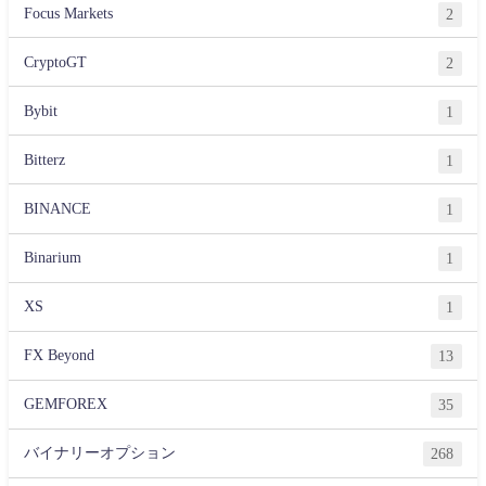
Focus Markets
2
CryptoGT
2
Bybit
1
Bitterz
1
BINANCE
1
Binarium
1
XS
1
FX Beyond
13
GEMFOREX
35
バイナリーオプション
268