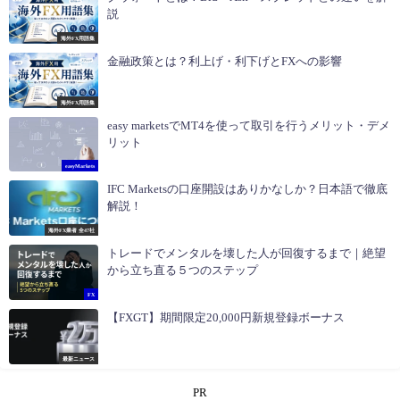
説
海外FX用語集
金融政策とは？利上げ・利下げとFXへの影響
海外FX用語集
easy marketsでMT4を使って取引を行うメリット・デメ
リット
easyMarkets
IFC Marketsの口座開設はありかなしか？日本語で徹底
解説！
海外FX業者 全47社
トレードでメンタルを壊した人が回復するまで｜絶望
から立ち直る５つのステップ
FX
【FXGT】期間限定20,000円新規登録ボーナス
最新ニュース
PR