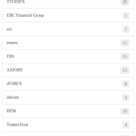
TITANFX
29
EBC Financial Group
1
axi
1
exness
12
FBS
15
AXIORY
13
iFOREX
8
is6com
4
HFM
10
TradersTrust
4