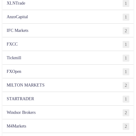
XLNTrade
1
AnzoCapital
1
IFC Markets
2
FXCC
1
Tickmill
1
FXOpen
1
MILTON MARKETS
2
STARTRADER
1
Windsor Brokers
2
M4Markets
2