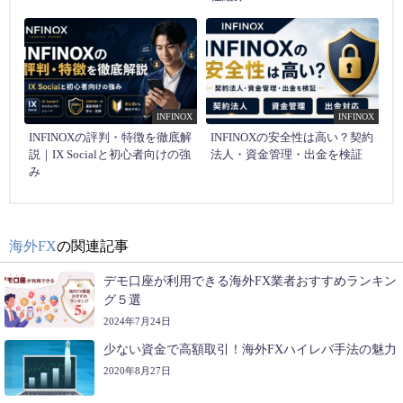
INFINOX
INFINOX
INFINOXの評判・特徴を徹底解
INFINOXの安全性は高い？契約
説｜IX Socialと初心者向けの強
法人・資金管理・出金を検証
み
海外FX
の関連記事
デモ口座が利用できる海外FX業者おすすめランキン
グ５選
2024年7月24日
少ない資金で高額取引！海外FXハイレバ手法の魅力
2020年8月27日