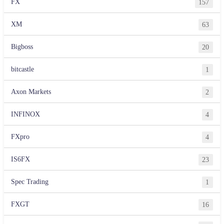
FX
157
XM
63
Bigboss
20
bitcastle
1
Axon Markets
2
INFINOX
4
FXpro
4
IS6FX
23
Spec Trading
1
FXGT
16