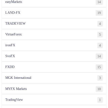
easyMarkets
14
LAND-FX
19
TRADEVIEW
4
VirtueForex
5
ironFX
4
SvoFX
14
FXDD
15
MGK International
3
MYFX Markets
10
TradingView
1