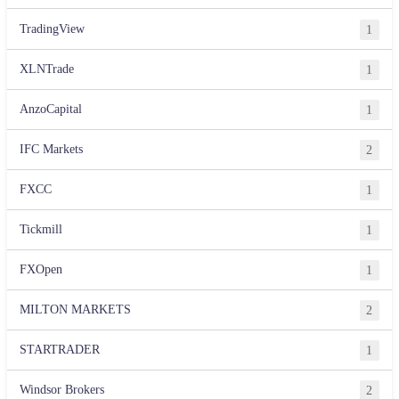
TradingView
1
XLNTrade
1
AnzoCapital
1
IFC Markets
2
FXCC
1
Tickmill
1
FXOpen
1
MILTON MARKETS
2
STARTRADER
1
Windsor Brokers
2