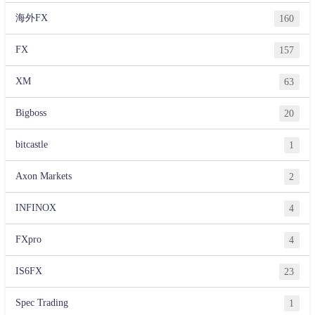
海外FX
160
FX
157
XM
63
Bigboss
20
bitcastle
1
Axon Markets
2
INFINOX
4
FXpro
4
IS6FX
23
Spec Trading
1