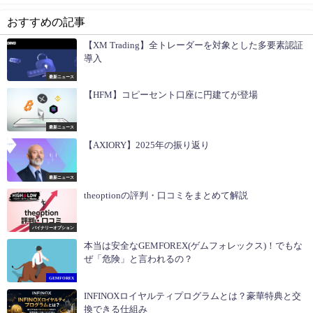
おすすめの記事
【XM Trading】全トレーダーを対象とした多要素認証
導入
最新ニュース
【HFM】コピーセント口座に円建てが登場
最新ニュース
【AXIORY】2025年の振り返り
最新ニュース
theoptionの評判・口コミをまとめて解説
バイナリーオプション
本当は安全なGEMFOREX(ゲムフォレックス)！でもな
ぜ「危険」と言われるの？
GEMFOREX
INFINOXロイヤルティプログラムとは？豪華特典と交
換できる仕組み