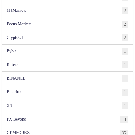
M4Markets
2
Focus Markets
2
CryptoGT
2
Bybit
1
Bitterz
1
BINANCE
1
Binarium
1
XS
1
FX Beyond
13
GEMFOREX
35