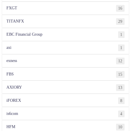
FXGT
16
TITANFX
29
EBC Financial Group
1
axi
1
exness
12
FBS
15
AXIORY
13
iFOREX
8
is6com
4
HFM
10