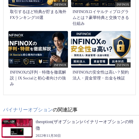
INFINOX
INFINOX
取引するほど特典が貯まる海外
INFINOXロイヤルティプログラ
FXランキング10選
ムとは？豪華特典と交換できる
仕組み
INFINOX
INFINOX
INFINOXの評判・特徴を徹底解
INFINOXの安全性は高い？契約
説｜IX Socialと初心者向けの強
法人・資金管理・出金を検証
み
バイナリーオプション
の関連記事
theoption(ザオプション)バイナリーオプションの特
徴
2022年11月30日