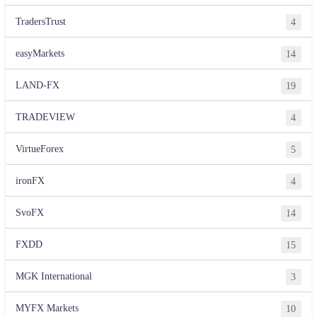
TradersTrust
4
easyMarkets
14
LAND-FX
19
TRADEVIEW
4
VirtueForex
5
ironFX
4
SvoFX
14
FXDD
15
MGK International
3
MYFX Markets
10