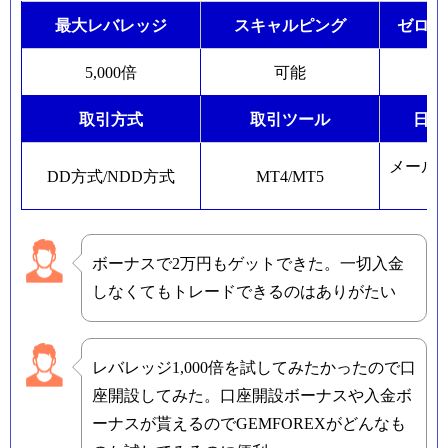
最大レバレッジ
スキャルピング
ゼロカ
5,000倍
可能
取引方式
取引ツール
日本
メール
DD方式/NDD方式
MT4/MT5
ボーナスで2万円もゲットできた。一切入金
しなくてもトレードできるのはありがたい
レバレッジ1,000倍を試してみたかったので口
座開設してみた。口座開設ボーナスや入金ボ
ーナスが貰えるのでGEMFOREXがどんなも