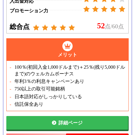
入出金対応
プロモーション力
52
総合点
点/60点
メリット
100％
(
初回入金
1,000
ドルまで
)
＋
25
％
(
残り
5,000
ドル
まで
)
のウェルカムボーナス
年利3％の利息キャンペーンあり
750以上の取引可能銘柄
日本語対応がしっかりしている
信託保全あり
詳細ページ