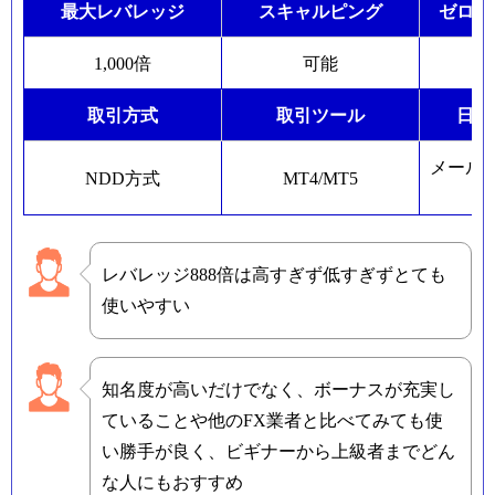
最大レバレッジ
スキャルピング
ゼロカ
1,000倍
可能
取引方式
取引ツール
日本
メール
NDD方式
MT4/MT5
レバレッジ888倍は高すぎず低すぎずとても
使いやすい
知名度が高いだけでなく、ボーナスが充実し
ていることや他のFX業者と比べてみても使
い勝手が良く、ビギナーから上級者までどん
な人にもおすすめ