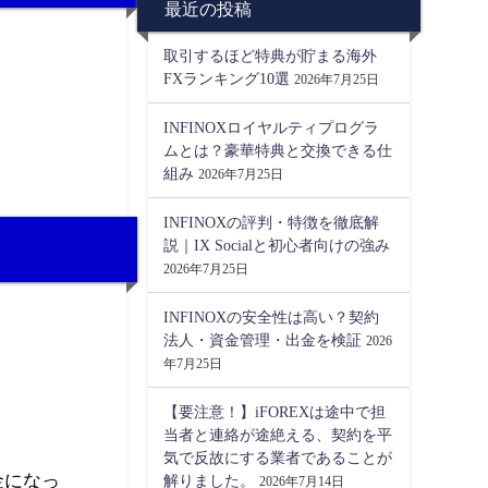
最近の投稿
取引するほど特典が貯まる海外
FXランキング10選
2026年7月25日
INFINOXロイヤルティプログラ
ムとは？豪華特典と交換できる仕
組み
2026年7月25日
INFINOXの評判・特徴を徹底解
説｜IX Socialと初心者向けの強み
2026年7月25日
INFINOXの安全性は高い？契約
法人・資金管理・出金を検証
2026
年7月25日
【要注意！】iFOREXは途中で担
当者と連絡が途絶える、契約を平
気で反故にする業者であることが
金になっ
解りました。
2026年7月14日