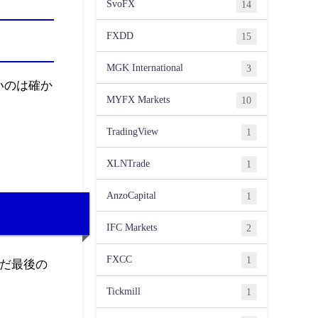
SvoFX
14
FXDD
15
MGK International
3
いのは確か
MYFX Markets
10
TradingView
1
XLNTrade
1
AnzoCapital
1
IFC Markets
2
FXCC
1
んだ最後の
Tickmill
1