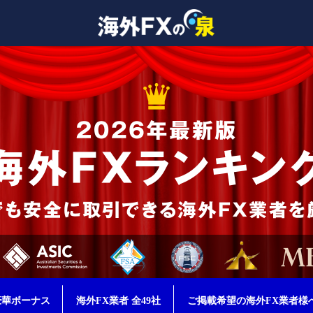
豪華ボーナス
海外FX業者 全49社
ご掲載希望の海外FX業者様