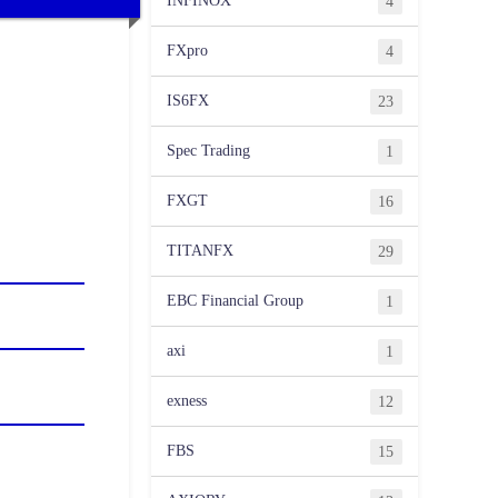
INFINOX
4
FXpro
4
IS6FX
23
Spec Trading
1
FXGT
16
TITANFX
29
EBC Financial Group
1
axi
1
exness
12
FBS
15