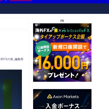
PR
海外FXの泉_編集部