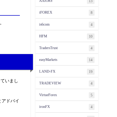
AXIORY
13
iFOREX
8
。
is6com
4
HFM
10
TradersTrust
4
easyMarkets
14
LAND-FX
19
っていまし
TRADEVIEW
4
VirtueForex
5
とアドバイ
ironFX
4