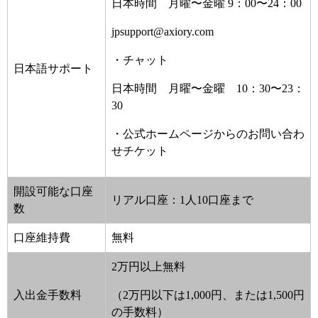
日本時間 月曜〜金曜 9：00〜24：00
jpsupport@axiory.com
・チャット
日本語サポート
日本時間 月曜〜金曜 10：30〜23：
30
・公式ホームページからのお問い合わ
せチケット
開設可能な口座
リアル口座：1人10口座まで
数
口座維持費
無料
2万円以上無料
入出金手数料
（2万円以下は1,000円、または1,500円
の手数料）