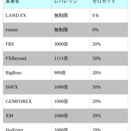
業者名
レバレッジ
ゼロカット
LAND FX
無制限
0％
exness
無制限
0%
FBS
3000倍
20%
FXBeyond
1111倍
50%
BigBoss
999倍
20%
IS6FX
1000倍
50%
GEMFOREX
1000倍
20%
XM
1000倍
20%
HotForex
1000倍
20%