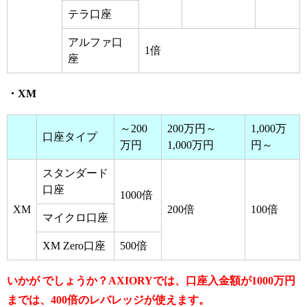
テラ口座
アルファ口
1倍
座
・XM
～200
200万円～
1,000万
口座タイプ
万円
1,000万円
円～
スタンダード
口座
1000倍
XM
200倍
100倍
マイクロ口座
XM Zero口座
500倍
いかが でしょうか？AXIORYでは、口座入金額が1000万円
までは、400倍のレバレッジが使えます。