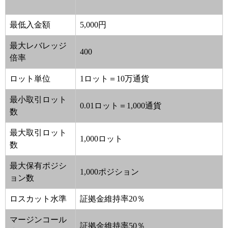
最低入金額
5,000円
最大レバレッジ
400
倍率
ロット単位
1ロット＝10万通貨
最小取引ロット
0.01ロット＝1,000通貨
数
最大取引ロット
1,000ロット
数
最大保有ポジシ
1,000ポジション
ョン数
ロスカット水準
証拠金維持率20％
マージンコール
証拠金維持率50％