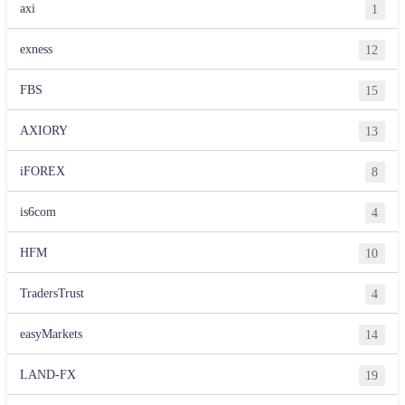
axi
1
exness
12
FBS
15
AXIORY
13
iFOREX
8
is6com
4
HFM
10
TradersTrust
4
easyMarkets
14
LAND-FX
19