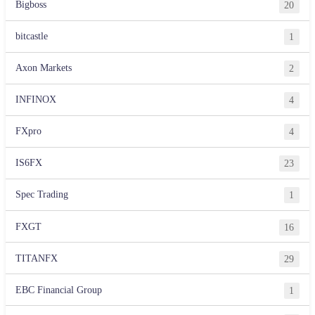
Bigboss
20
bitcastle
1
Axon Markets
2
INFINOX
4
FXpro
4
IS6FX
23
Spec Trading
1
FXGT
16
TITANFX
29
EBC Financial Group
1