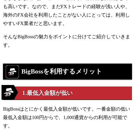
も高いです。なので、まだ
FX
トレードの経験が浅い人や、
海外の
FX
会社を利用したことがない人にとっては、利用し
やすい
FX
業者だと思います。
そんな
BigBoss
の魅力をポイントに分けてご紹介していきま
す。
BigBoss
を利用するメリット
1.最低入金額が低い
BigBoss
はとにかく最低入金額が低いです。一番金額の低い
最低入金額は
100
円からで、
1,000
通貨からの利用が可能で
す。