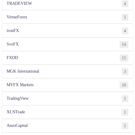
TRADEVIEW
4
VirtueForex
5
ironFX
4
SvoFX
14
FXDD
15
MGK International
3
MYFX Markets
10
TradingView
1
XLNTrade
1
AnzoCapital
1