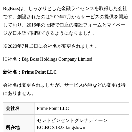
BigBoss
は、しっかりとした金融ライセンスを取得した会社
です。創設されたのは
2013
年
7
月からサービスの提供を開始
しており、
2016
年の段階で口座の開設フォームとマイペー
ジが日本語で閲覧できるようになりました。
※
2020
年
7
月
13
日に会社名が変更されました。
旧社名：
Big Boss Holdings Company Limited
新社名：Prime Point LLC
会社名は変更されましたが、サービス内容などの変更は特
にありません。
会社名
Prime Point LLC
セントビンセントグレナディーン
所在地
P.O.BOX1823 kingstown