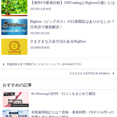
【海外FX業者比較】XMTradingとBigbossの違いとは
2021年11月30日
Bigboss（ビッグボス）の口座開設はありかなしか？
日本語で徹底解説！
2022年1月15日
さまざまな入金方法があるBigBoss
2020年8月30日
利益相反を全て排除することをコミットしているFxPro(FXプロ)
さまざまな入金方法があるBigBoss
おすすめの記事
Bi-Winningの評判・口コミをまとめて解説
バイナリーオプション
米国雇用統計とは？意味・発表時間・FXやドル円への