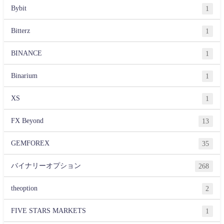
Bybit
1
Bitterz
1
BINANCE
1
Binarium
1
XS
1
FX Beyond
13
GEMFOREX
35
バイナリーオプション
268
theoption
2
FIVE STARS MARKETS
1