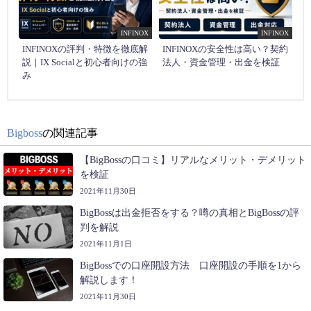
INFINOX
INFINOX
INFINOXの評判・特徴を徹底解
INFINOXの安全性は高い？契約
説｜IX Socialと初心者向けの強
法人・資金管理・出金を検証
み
Bigboss
の関連記事
【BigBossの口コミ】リアルなメリット・デメリット
を検証
2021年11月30日
BigBossは出金拒否をする？噂の真相とBigBossの評
判を解説
2021年11月1日
BigBossでの口座開設方法 口座開設の手順を1から
解説します！
2021年11月30日