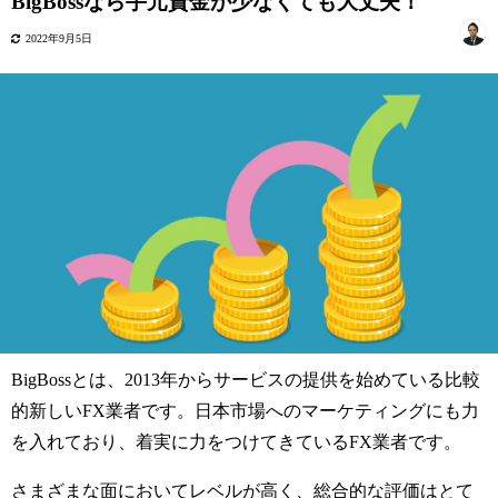
BigBossなら手元資金が少なくても大丈夫！
2022年9月5日
BigBoss
とは、
2013
年からサービスの提供を始めている比較
的新しい
FX
業者です。日本市場へのマーケティングにも力
を入れており、着実に力をつけてきている
FX
業者です。
さまざまな面においてレベルが高く、総合的な評価はとて