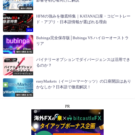
影響を初心者向けに解説
海外FX用語集
HFMの強みを徹底特集｜KATANA口座・コピートレー
ド・アプリ・日本語情報が選ばれる理由
HFM
Bubinga完全保存版│Bubinga VS ハイローオーストラ
リア
海外FX業者 全47社
バイナリーオプションでダイバージェンスは活用でき
るのか？
バイナリーオプション
easyMarkets（イージーマーケッツ）の口座開設はあり
かなしか？日本語で徹底解説！
海外FX業者 全47社
PR