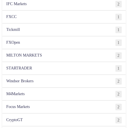
IFC Markets
2
FXCC
1
Tickmill
1
FXOpen
1
MILTON MARKETS
2
STARTRADER
1
Windsor Brokers
2
M4Markets
2
Focus Markets
2
CryptoGT
2