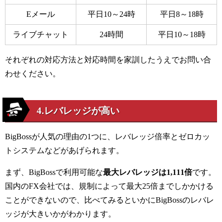
Eメール
平日10～24時
平日8～18時
ライブチャット
24時間
平日10～18時
それぞれの対応方法と対応時間を家訓したうえでお問い合
わせください。
4.レバレッジが高い
BigBoss
が人気の理由の
1
つに、レバレッジ倍率とゼロカッ
トシステムなどがあげられます。
まず、
BigBoss
で利用可能な
最大レバレッジは1,111倍
です。
国内の
FX
会社では、規制によって最大
25
倍までしかかける
ことができないので、比べてみるといかに
BigBoss
のレバレ
ッジが大きいかがわかります。