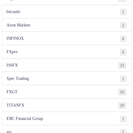
bitcastle
1
Axon Markets
2
INFINOX
4
FXpro
4
IS6FX
23
Spec Trading
1
FXGT
16
TITANFX
29
EBC Financial Group
1
axi
1