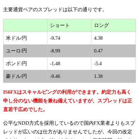
主要通貨ペアのスプレッドは以下の通りです。
ショート
ロング
米ドル/円
-9.74
4.38
ユーロ/円
-8.99
0.47
ポンド/円
-1.48
-5.4
豪ドル/円
-9.46
1.38
IS6FXはスキャルピングの利用ができます。約定力も高く
申し分のない機能を兼ね備えていますが、スプレッドは正
直若干広めでした。
公平なNDD方式を採用しているので国内FX業者よりもスプ
レッドが広いのは仕方がありませんでしたが、今回の改定