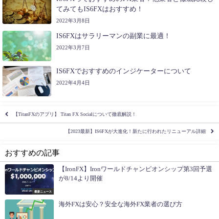
てみてもIS6FXはおすすめ！
2022年3月8日
IS6FXはサラリーマンの副業に最適！
2022年3月7日
IS6FXでおすすめのインジケーターについて
2022年4月4日
【TitanFXのアプリ】 Titan FX Socialについて徹底解説！
【2023最新】IS6FXが大進化！新たに行われたリニューアル詳細
おすすめの記事
【IronFX】Ironワールドチャンピオンシップ第3回予選
が8/14より開催
最新ニュース
海外FXは安心？安全な海外FX業者の選び方