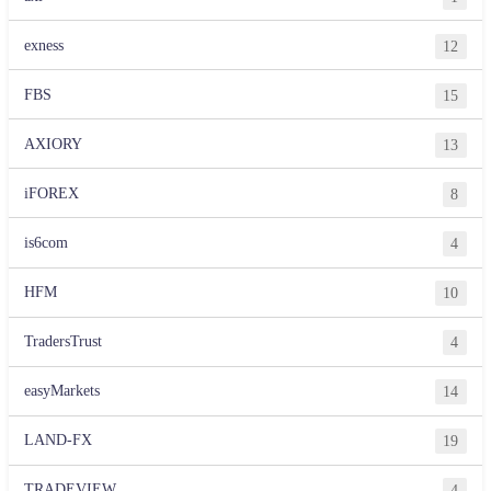
exness
12
FBS
15
AXIORY
13
iFOREX
8
is6com
4
HFM
10
TradersTrust
4
easyMarkets
14
LAND-FX
19
TRADEVIEW
4