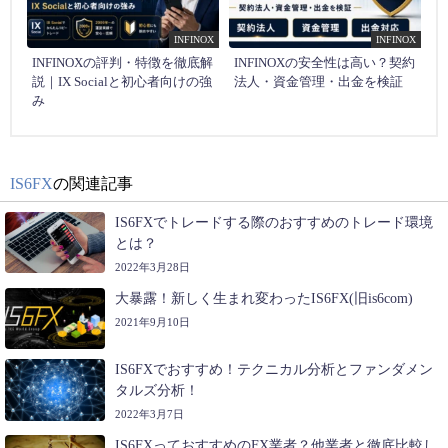
INFINOX
INFINOX
INFINOXの評判・特徴を徹底解
INFINOXの安全性は高い？契約
説｜IX Socialと初心者向けの強
法人・資金管理・出金を検証
み
IS6FX
の関連記事
IS6FXでトレードする際のおすすめのトレード環境
とは？
2022年3月28日
大暴露！新しく生まれ変わったIS6FX(旧is6com)
2021年9月10日
IS6FXでおすすめ！テクニカル分析とファンダメン
タルズ分析！
2022年3月7日
IS6FXっておすすめのFX業者？他業者と徹底比較し