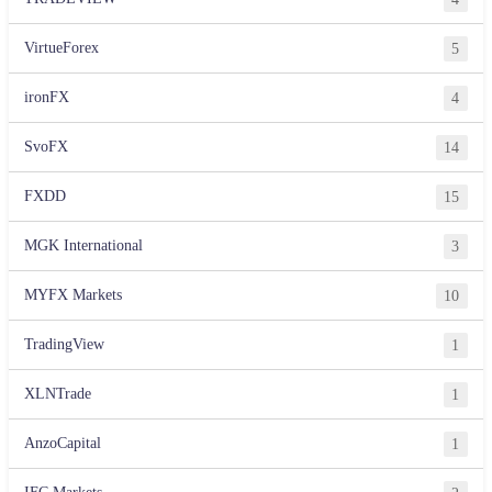
VirtueForex
5
ironFX
4
SvoFX
14
FXDD
15
MGK International
3
MYFX Markets
10
TradingView
1
XLNTrade
1
AnzoCapital
1