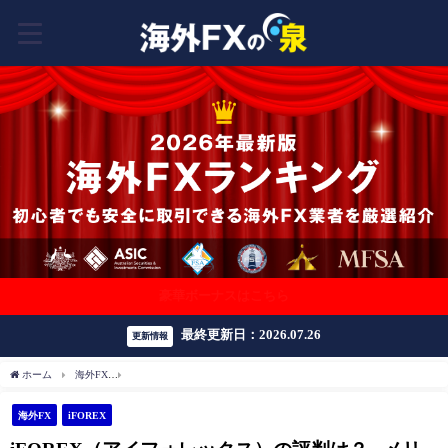
豪華ボーナスはこちら
最終更新日：2026.07.26
更新情報
ホーム
海外FX
iFOREX（アイフォレックス）の評判は？– メリット・デメリットを
海外FX
iFOREX