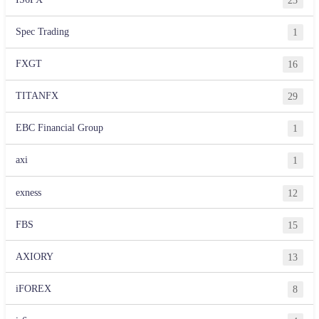
23
Spec Trading
1
FXGT
16
TITANFX
29
EBC Financial Group
1
axi
1
exness
12
FBS
15
AXIORY
13
iFOREX
8