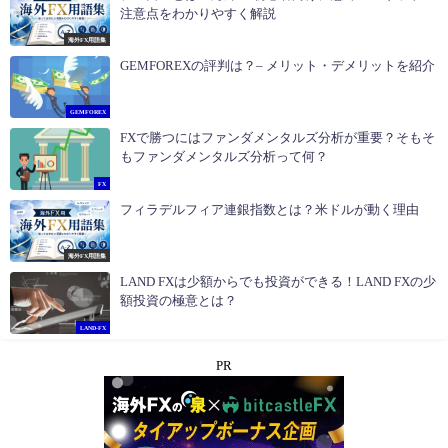
注意点をわかりやすく解説
海外FX用語集
GEMFOREXの評判は？– メリット・デメリットを紹介
GEMFOREX
FXで勝つにはファンダメンタルズ分析が重要？そもそ
もファンダメンタルズ分析って何？
FX
フィラデルフィア連銀指数とは？米ドルが動く理由
海外FX用語集
LAND FXは少額からでも投資ができる！LAND FXの少
額投資の極意とは？
LAND-FX
PR