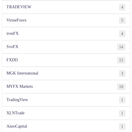
TRADEVIEW
4
VirtueForex
5
ironFX
4
SvoFX
14
FXDD
15
MGK International
3
MYFX Markets
10
TradingView
1
XLNTrade
1
AnzoCapital
1