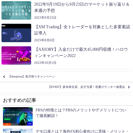
2022年9月19日から9月23日のマーケット振り返り＆
来週の予想
2022年9月25日
【XM Trading】全トレーダーを対象とした多要素認
証導入
2025年8月6日
【AXIORY】入金だけで最大45,000円収穫！ハロウ
ィンキャンペーン2022
2022年10月1日
【theoption】皐月祭りキャンペーン
【BYBIT】参加者全員、必ず当選！初夏のラッキー抽選会
おすすめの記事
FBSの特徴とは？FBSのメリットやデメリットについ
て徹底解説！
FBS
デモ口座とは？海外FX初心者向けに意味・メリット・