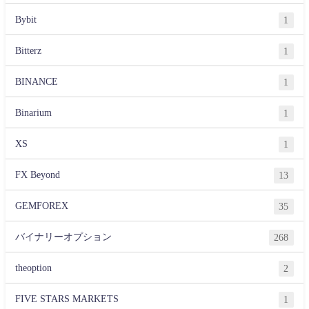
Bybit
1
Bitterz
1
BINANCE
1
Binarium
1
XS
1
FX Beyond
13
GEMFOREX
35
バイナリーオプション
268
theoption
2
FIVE STARS MARKETS
1