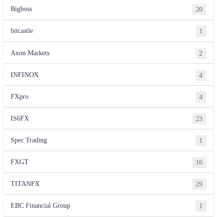
Bigboss
20
bitcastle
1
Axon Markets
2
INFINOX
4
FXpro
4
IS6FX
23
Spec Trading
1
FXGT
16
TITANFX
29
EBC Financial Group
1