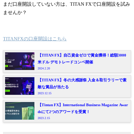
まだ口座開設していない方は、TITAN FXで口座開設を試み
ませんか？
TITANFXの口座開設はこちら
【TITAN FX】自己資金ゼロで賞金獲得！総額3000
米ドル デモトレードコンペ開催
2024.2.20
【TITAN FX】冬の大感謝祭 入金＆取引ラリーで素
敵な賞品が当たる
2023.12.15
【Tintan FX】International Business Magazine Awar
dsにて2つのアワードを受賞！
2023.2.15