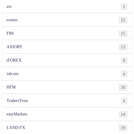
axi
1
exness
12
FBS
15
AXIORY
13
iFOREX
8
is6com
4
HFM
10
TradersTrust
4
easyMarkets
14
LAND-FX
19