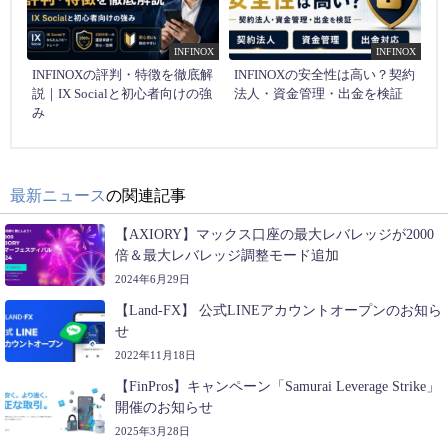
INFINOX
INFINOX
INFINOXの評判・特徴を徹底解
INFINOXの安全性は高い？契約
説｜IX Socialと初心者向けの強
法人・資金管理・出金を検証
み
最新ニュース
の関連記事
【AXIORY】マックス口座の最大レバレッジが2000
倍＆最大レバレッジ調整モード追加
2024年6月29日
【Land-FX】 公式LINEアカウントオープンのお知ら
せ
2022年11月18日
【FinPros】キャンペーン「Samurai Leverage Strike」
開催のお知らせ
2025年3月28日