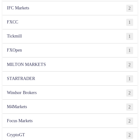
IFC Markets
2
FXCC
1
Tickmill
1
FXOpen
1
MILTON MARKETS
2
STARTRADER
1
Windsor Brokers
2
M4Markets
2
Focus Markets
2
CryptoGT
2