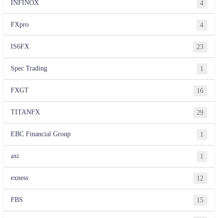
INFINOX
4
FXpro
4
IS6FX
23
Spec Trading
1
FXGT
16
TITANFX
29
EBC Financial Group
1
axi
1
exness
12
FBS
15