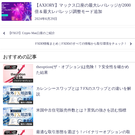
【AXIORY】マックス口座の最大レバレッジが2000
倍＆最大レバレッジ調整モード追加
2024年6月29日
【FXGT】Crypto Max口座のご紹介
FXDD情報まとめ｜FXDDのすべての情報から取引環境をチェック！
おすすめの記事
theoption(ザ・オプション)は危険！？安全性を確かめ
た結果
バイナリーオプション
カレンシースワップとは？FXのスワップとの違いを解
説
海外FX用語集
米国中古住宅販売件数とは？景気の強さを読む指標
海外FX用語集
最適な取引形態を選ぼう！バイナリーオプションの取