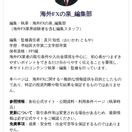
海外FXの泉_編集部
編集・執筆：海外FXの泉_編集部
（海外FX業界経験者を含む編集スタッフ）
編集・監修責任者：及川 知也（おいかわ ともや）
学歴：早稲田大学第二文学部卒業
保有資格：FP3級
海外FX業者の取引条件や入出金環境を中心に、初心者がつまずき
やすいポイントをできるだけ分かりやすく伝えることを重視し、
本サイトのコンテンツ執筆・編集・監修を行っています。
本ページは、海外FXに関する一般的な情報提供を目的としたもの
であり、特定の投資判断や取引結果を保証するものではありませ
ん。
参照情報
：各社公式サイト・公開資料・利用条件ページ（執筆時
点）
更新について
：取引条件等は変更される場合があるため、最新情
報は必ず公式サイトをご確認ください。
免責事項
：成果・安全性・出金可否等を保証するものではありま
せん。