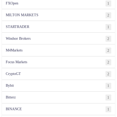
FXOpen
1
MILTON MARKETS
2
STARTRADER
1
Windsor Brokers
2
M4Markets
2
Focus Markets
2
CryptoGT
2
Bybit
1
Bitterz
1
BINANCE
1