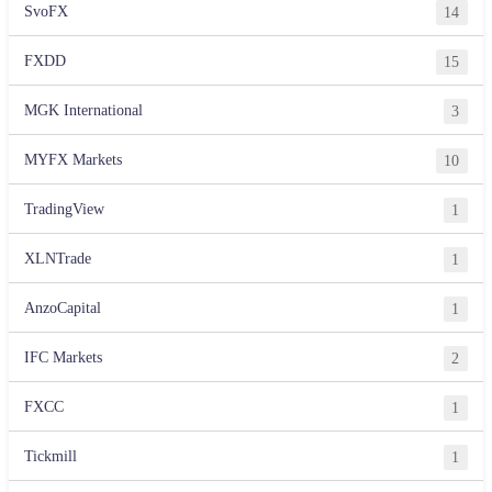
SvoFX
14
FXDD
15
MGK International
3
MYFX Markets
10
TradingView
1
XLNTrade
1
AnzoCapital
1
IFC Markets
2
FXCC
1
Tickmill
1