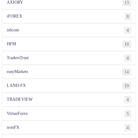
AXIORY
13
iFOREX
8
is6com
4
HFM
10
TradersTrust
4
easyMarkets
14
LAND-FX
19
TRADEVIEW
4
VirtueForex
5
ironFX
4