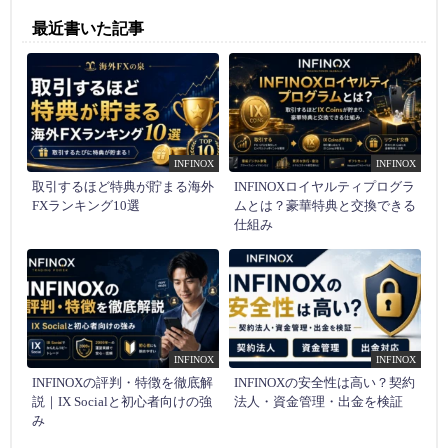
最近書いた記事
INFINOX
INFINOX
取引するほど特典が貯まる海外
INFINOXロイヤルティプログラ
FXランキング10選
ムとは？豪華特典と交換できる
仕組み
INFINOX
INFINOX
INFINOXの評判・特徴を徹底解
INFINOXの安全性は高い？契約
説｜IX Socialと初心者向けの強
法人・資金管理・出金を検証
み