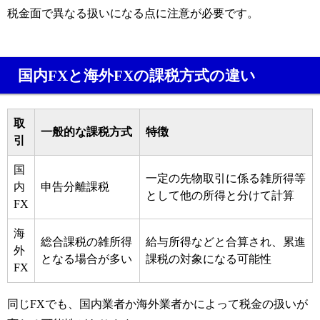
税金面で異なる扱いになる点に注意が必要です。
国内FXと海外FXの課税方式の違い
取
一般的な課税方式
特徴
引
国
一定の先物取引に係る雑所得等
内
申告分離課税
として他の所得と分けて計算
FX
海
総合課税の雑所得
給与所得などと合算され、累進
外
となる場合が多い
課税の対象になる可能性
FX
同じFXでも、国内業者か海外業者かによって税金の扱いが