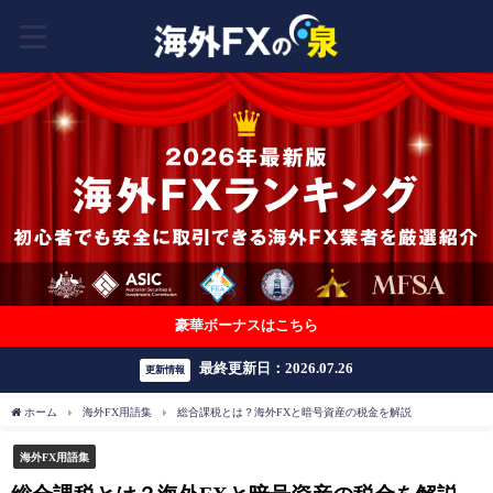
豪華ボーナスはこちら
最終更新日：2026.07.26
更新情報
ホーム
海外FX用語集
総合課税とは？海外FXと暗号資産の税金を解説
海外FX用語集