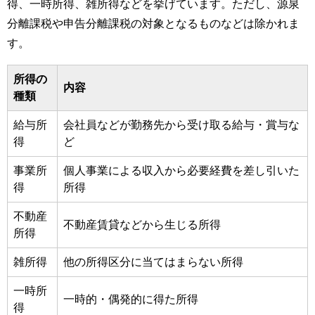
得、一時所得、雑所得などを挙げています。ただし、源泉
分離課税や申告分離課税の対象となるものなどは除かれま
す。
所得の
内容
種類
給与所
会社員などが勤務先から受け取る給与・賞与な
得
ど
事業所
個人事業による収入から必要経費を差し引いた
得
所得
不動産
不動産賃貸などから生じる所得
所得
雑所得
他の所得区分に当てはまらない所得
一時所
一時的・偶発的に得た所得
得