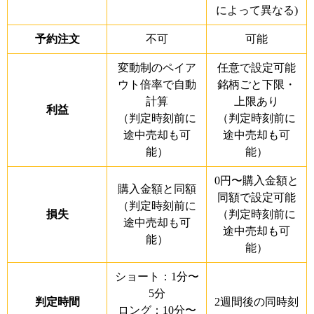
によって異なる
)
予約注文
不可
可能
変動制のペイア
任意で設定可能
ウト倍率で自動
銘柄ごと下限・
計算
上限あり
利益
（判定時刻前に
（判定時刻前に
途中売却も可
途中売却も可
能）
能）
0円〜購入金額と
購入金額と同額
同額で設定可能
（判定時刻前に
損失
（判定時刻前に
途中売却も可
途中売却も可
能）
能）
ショート：
1
分〜
5
分
判定時間
2週間後の同時刻
ロング：
10
分〜