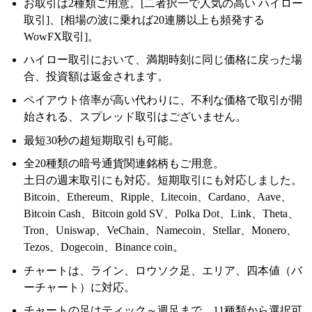
お取引は2種類ご用意。[二者択一で人気の高い ハイロー
取引]、[相場の波に乗れば20連勝以上も頻発する
WowFX取引]。
ハイロー取引において、満期時刻に同じ価格に戻った場
合、投資額は返金されます。
ペイアウト倍率が高い代わりに、不利な価格で取引が開
始される、スプレッド取引はございません。
最短30秒の超短期取引も可能。
全20種類の暗号通貨関連銘柄もご用意。
土日の週末取引にも対応。短期取引にも対応しました。
Bitcoin、Ethereum、Ripple、Litecoin、Cardano、Aave、
Bitcoin Cash、Bitcoin gold SV、Polka Dot、Link、Theta、
Tron、Uniswap、VeChain、Namecoin、Stellar、Monero、
Tezos、Dogecoin、Binance coin。
チャートは、ライン、ロウソク足、エリア、四本値（バ
ーチャート）に対応。
チャートの足はティック～週足まで、11種類から選択可