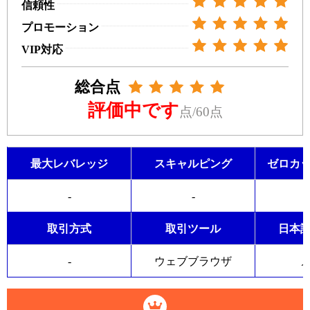
信頼性
プロモーション
VIP対応
総合点
評価中です
点/60点
最大レバレッジ
スキャルピング
ゼロカ
-
-
取引方式
取引ツール
日本
-
ウェブブラウザ