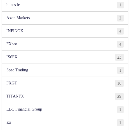
bitcastle
1
Axon Markets
2
INFINOX
4
FXpro
4
IS6FX
23
Spec Trading
1
FXGT
16
TITANFX
29
EBC Financial Group
1
axi
1