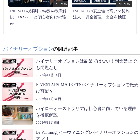
INFINOX
INFINOX
INFINOXの評判・特徴を徹底解
INFINOXの安全性は高い？契約
説｜IX Socialと初心者向けの強
法人・資金管理・出金を検証
み
バイナリーオプション
の関連記事
バイナリーオプションは副業ではない！副業禁止で
も問題なし
2022年11月18日
FIVESTARS MARKETSバイナリーオプションで転売
は可能？
2022年11月30日
ハイローオーストラリアは初心者に向いている理由
を徹底解説！
2022年11月6日
Bi-Winning(ビーウィニング)バイナリーオプションの
アプリ