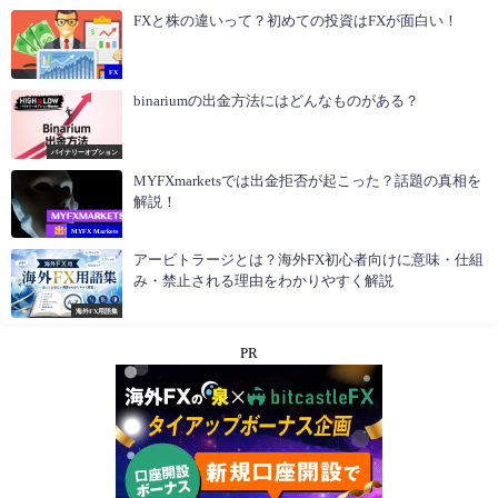
FXと株の違いって？初めての投資はFXが面白い！
FX
binariumの出金方法にはどんなものがある？
バイナリーオプション
MYFXmarketsでは出金拒否が起こった？話題の真相を
解説！
MYFX Markets
アービトラージとは？海外FX初心者向けに意味・仕組
み・禁止される理由をわかりやすく解説
海外FX用語集
PR