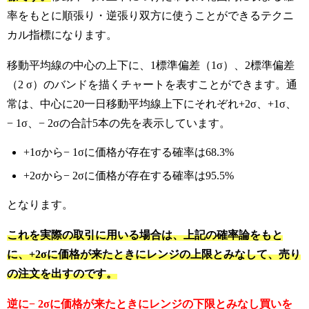
率をもとに順張り・逆張り双方に使うことができるテクニ
カル指標になります。
移動平均線の中心の上下に、1標準偏差（1σ）、2標準偏差
（2 σ）のバンドを描くチャートを表すことができます。
通
常は、中心に20一日移動平均線上下にそれぞれ+2σ、+1σ、
− 1σ、− 2σの合計5本の先を表示しています。
+1σから− 1σに価格が存在する確率は68.3%
+2σから− 2σに価格が存在する確率は95.5%
となります。
これを実際の取引に用いる場合は、上記の確率論をもと
に、+2σに価格が来たときにレンジの上限とみなして、売り
の注文を出すのです。
逆に− 2σに価格が来たときにレンジの下限とみなし買いを