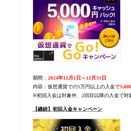
期間：
2024
年12月
1
日～12月
31
日
内容：仮想通貨での5万円以上の入金で
5,
※
初回入金は対象外、
2
回目以降の入金で対
【
継続】初回入金キャンペーン