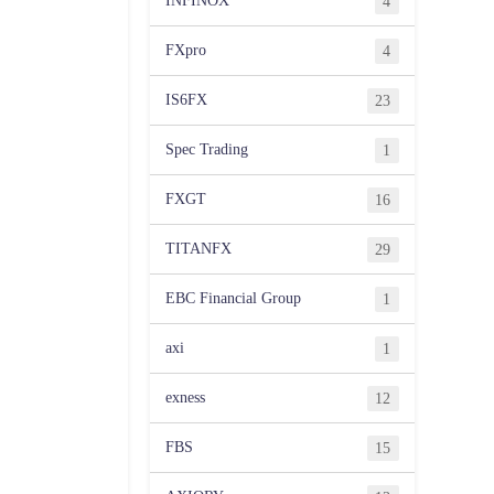
INFINOX
4
FXpro
4
IS6FX
23
Spec Trading
1
FXGT
16
TITANFX
29
EBC Financial Group
1
axi
1
exness
12
FBS
15