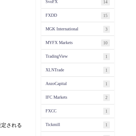
SvoFX
14
FXDD
15
MGK International
3
MYFX Markets
10
TradingView
1
XLNTrade
1
AnzoCapital
1
IFC Markets
2
FXCC
1
Tickmill
1
設定される