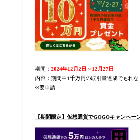
期間：
2024
年12月2日～12月27日
内容：期間中
1
千
万円
の取引量達成でもれな
※要申請
【期間限定】仮想通貨でGOGOキャンペー