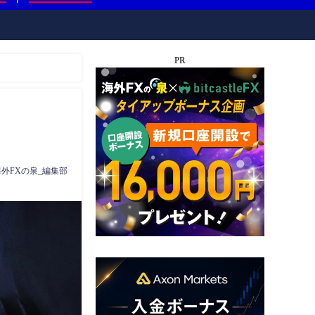
PR
海外FXの泉_編集部