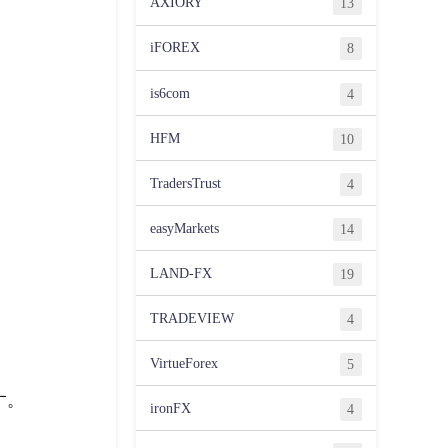
AXIORY
13
iFOREX
8
is6com
4
HFM
10
TradersTrust
4
easyMarkets
14
LAND-FX
19
TRADEVIEW
4
VirtueForex
5
す。
ironFX
4