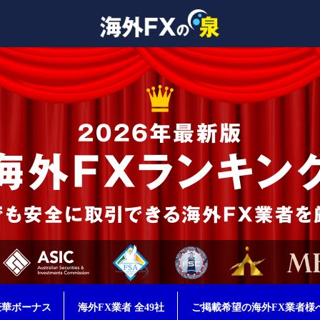
豪華ボーナス
海外FX業者 全49社
ご掲載希望の海外FX業者様