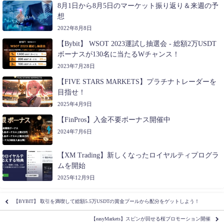
8月1日から8月5日のマーケット振り返り＆来週の予
想
2022年8月8日
【Bybit】 WSOT 2023運試し抽選会 - 総額2万USDT
ボーナスが130名に当たるWチャンス！
2023年7月28日
【FIVE STARS MARKETS】プラチナトレーダーを
目指せ！
2025年4月9日
【FinPros】入金不要ボーナス開催中
2024年7月6日
【XM Trading】新しくなったロイヤルティプログラ
ムを開始
2025年12月9日
【BYBIT】 取引を満喫して総額5.5万USDTの賞金プールから配分をゲットしよう！
【easyMarkets】スピンが回せる桜プロモーション開催