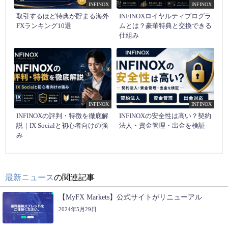
INFINOX
INFINOX
取引するほど特典が貯まる海外
INFINOXロイヤルティプログラ
FXランキング10選
ムとは？豪華特典と交換できる
仕組み
INFINOX
INFINOX
INFINOXの評判・特徴を徹底解
INFINOXの安全性は高い？契約
説｜IX Socialと初心者向けの強
法人・資金管理・出金を検証
み
最新ニュース
の関連記事
【MyFX Markets】公式サイトがリニューアル
2024年5月29日