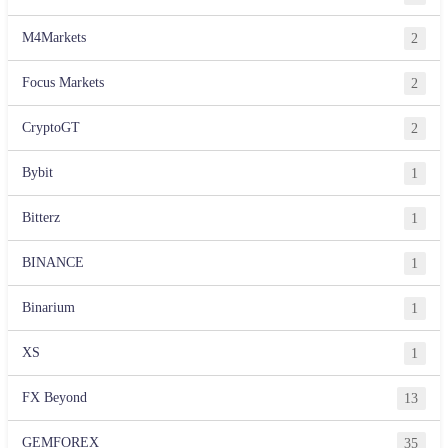
M4Markets
2
Focus Markets
2
CryptoGT
2
Bybit
1
Bitterz
1
BINANCE
1
Binarium
1
XS
1
FX Beyond
13
GEMFOREX
35