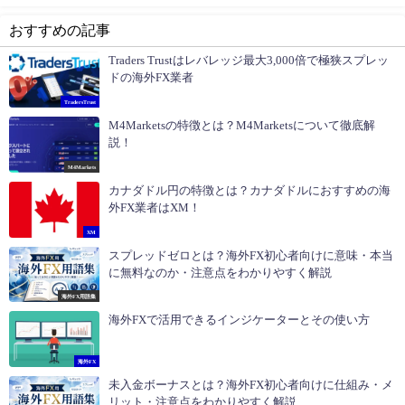
おすすめの記事
Traders Trustはレバレッジ最大3,000倍で極狭スプレッ
ドの海外FX業者
TradersTrust
M4Marketsの特徴とは？M4Marketsについて徹底解
説！
M4Markets
カナダドル円の特徴とは？カナダドルにおすすめの海
外FX業者はXM！
XM
スプレッドゼロとは？海外FX初心者向けに意味・本当
に無料なのか・注意点をわかりやすく解説
海外FX用語集
海外FXで活用できるインジケーターとその使い方
海外FX
未入金ボーナスとは？海外FX初心者向けに仕組み・メ
リット・注意点をわかりやすく解説