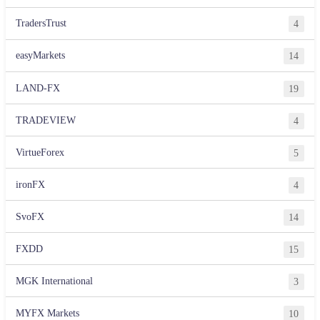
TradersTrust
4
easyMarkets
14
LAND-FX
19
TRADEVIEW
4
VirtueForex
5
ironFX
4
SvoFX
14
FXDD
15
MGK International
3
MYFX Markets
10