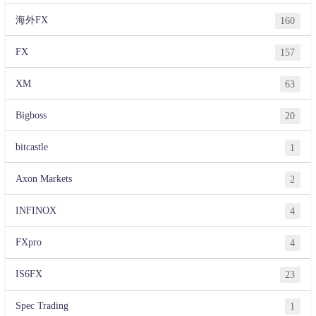
海外FX
160
FX
157
XM
63
Bigboss
20
bitcastle
1
Axon Markets
2
INFINOX
4
FXpro
4
IS6FX
23
Spec Trading
1