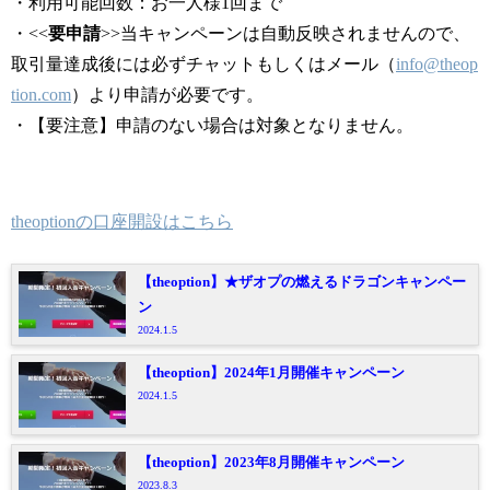
・利用可能回数：お一人様
1
回まで
・<<
要申請
>>
当キャンペーンは自動反映されませんので、
取引量達成後には必ずチャットもしくはメール（
info@theop
tion.com
）より申請が必要です。
・【
要注意
】
申請のない場合は対象となりません。
theoptionの口座開設はこちら
【theoption】★ザオプの燃えるドラゴンキャンペー
ン
2024.1.5
【theoption】2024年1月開催キャンペーン
2024.1.5
【theoption】2023年8月開催キャンペーン
2023.8.3