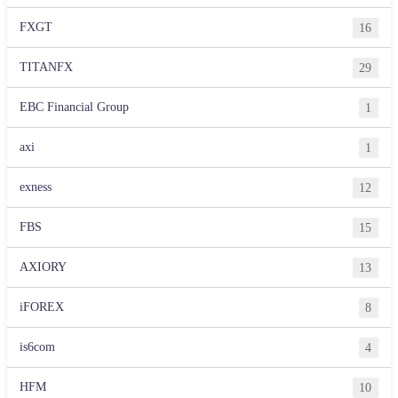
FXGT
16
TITANFX
29
EBC Financial Group
1
axi
1
exness
12
FBS
15
AXIORY
13
iFOREX
8
is6com
4
HFM
10