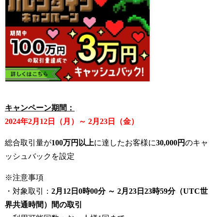
キャンペーン期間：
2024
年
2
月
12
日（月）～
2
月
23
日（金）
総合取引量が
100
万円以上
に達したお客様に
30,000
円
のキャ
ッシュバックを設定
※注意事項
・
対象取引：
2月12日0時00分 ～ 2月23日23時59分（UTC世
界共通時間）間の取引