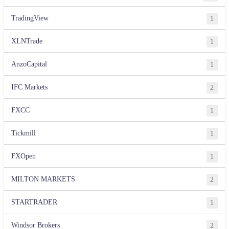
TradingView
1
XLNTrade
1
AnzoCapital
1
IFC Markets
2
FXCC
1
Tickmill
1
FXOpen
1
MILTON MARKETS
2
STARTRADER
1
Windsor Brokers
2