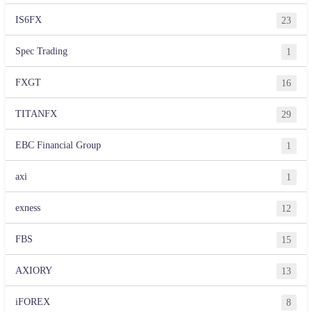
IS6FX
23
Spec Trading
1
FXGT
16
TITANFX
29
EBC Financial Group
1
axi
1
exness
12
FBS
15
AXIORY
13
iFOREX
8