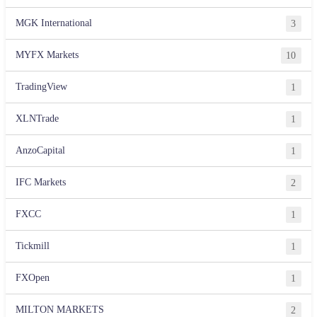
MGK International
3
MYFX Markets
10
TradingView
1
XLNTrade
1
AnzoCapital
1
IFC Markets
2
FXCC
1
Tickmill
1
FXOpen
1
MILTON MARKETS
2