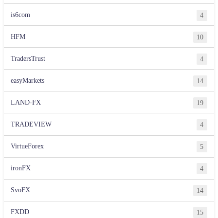
is6com
4
HFM
10
TradersTrust
4
easyMarkets
14
LAND-FX
19
TRADEVIEW
4
VirtueForex
5
ironFX
4
SvoFX
14
FXDD
15