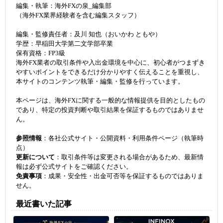
編集・執筆：海外FXの泉_編集部
（海外FX業界経験者を含む編集スタッフ）
編集・監修責任者：及川 知也（おいかわ ともや）
学歴：早稲田大学第二文学部卒業
保有資格：FP3級
海外FX業者の取引条件や入出金環境を中心に、初心者がつまずき
やすいポイントをできるだけ分かりやすく伝えることを重視し、
本サイトのコンテンツ執筆・編集・監修を行っています。
本ページは、海外FXに関する一般的な情報提供を目的としたもの
であり、特定の投資判断や取引結果を保証するものではありませ
ん。
参照情報
：各社公式サイト・公開資料・利用条件ページ（執筆時
点）
更新について
：取引条件等は変更される場合があるため、最新情
報は必ず公式サイトをご確認ください。
免責事項
：成果・安全性・出金可否等を保証するものではありま
せん。
最近書いた記事