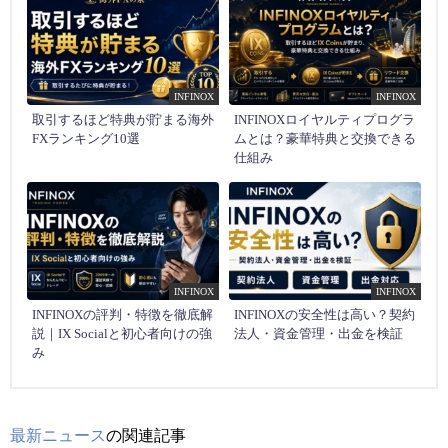
INFINOX
INFINOX
取引するほど特典が貯まる海外
INFINOXロイヤルティプログラ
FXランキング10選
ムとは？豪華特典と交換できる
仕組み
INFINOX
INFINOX
INFINOXの評判・特徴を徹底解
INFINOXの安全性は高い？契約
説｜IX Socialと初心者向けの強
法人・資金管理・出金を検証
み
最新ニュース
の関連記事