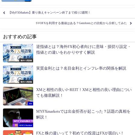
【MyFXMarkets】乗り換えキャンペーン終了まで残り2週間！
SVOFXを利用する価値はある？Gemforexとの比較から分析してみた
おすすめの記事
逆指値とは？海外FX初心者向けに意味・損切り設定・
指値との違いをわかりやすく解説
海外FX用語集
実質金利とは？名目金利とインフレ率の関係を解説
海外FX用語集
XMと相性の良いJｰREIT！XMと相性の良い理由につい
ても徹底解説！
XM
MYFXmarketsでは出金拒否が起こった？話題の真相を
解説！
MYFX Markets
FXと株の違いって？初めての投資はFXが面白い！