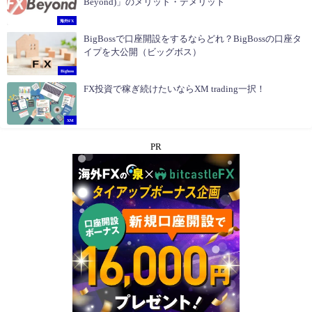
Beyond)」のメリット・デメリット
海外FX
BigBossで口座開設をするならどれ？BigBossの口座タ
イプを大公開（ビッグボス）
Bigboss
FX投資で稼ぎ続けたいならXM trading一択！
XM
PR