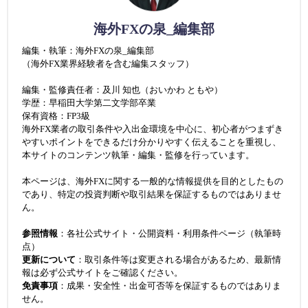
海外FXの泉_編集部
編集・執筆：海外FXの泉_編集部
（海外FX業界経験者を含む編集スタッフ）
編集・監修責任者：及川 知也（おいかわ ともや）
学歴：早稲田大学第二文学部卒業
保有資格：FP3級
海外FX業者の取引条件や入出金環境を中心に、初心者がつまずき
やすいポイントをできるだけ分かりやすく伝えることを重視し、
本サイトのコンテンツ執筆・編集・監修を行っています。
本ページは、海外FXに関する一般的な情報提供を目的としたもの
であり、特定の投資判断や取引結果を保証するものではありませ
ん。
参照情報
：各社公式サイト・公開資料・利用条件ページ（執筆時
点）
更新について
：取引条件等は変更される場合があるため、最新情
報は必ず公式サイトをご確認ください。
免責事項
：成果・安全性・出金可否等を保証するものではありま
せん。