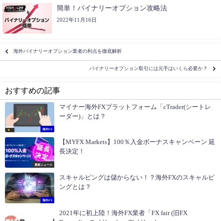
簡単！バイナリーオプション攻略法
2022年11月16日
海外バイナリーオプション業者の利点を徹底解析
バイナリーオプション取引には元手はいくら必要か？
おすすめの記事
マイナー海外FXプラットフォーム「cTrader(シートレ
ーダー)」とは？
海外FX
【MYFX Markets】100％入金ボーナスキャンペーン 延
長決定！
最新ニュース
スキャルピングは儲からない！？海外FXのスキャルピ
ングとは？
海外FX
2021年に初上陸！海外FX業者「FX fair (旧FX