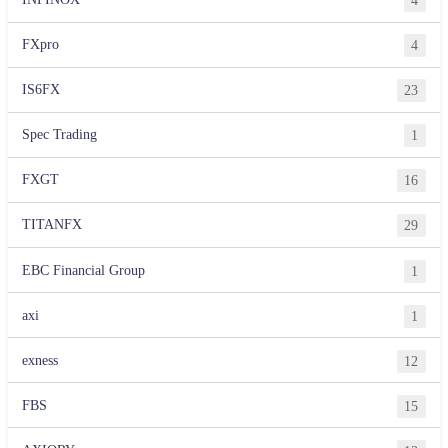
4
FXpro
4
IS6FX
23
Spec Trading
1
FXGT
16
TITANFX
29
EBC Financial Group
1
axi
1
exness
12
FBS
15