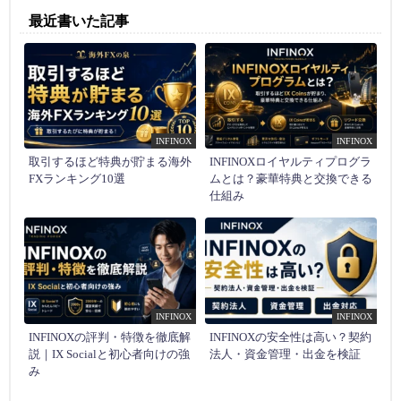
最近書いた記事
INFINOX
INFINOX
取引するほど特典が貯まる海外
INFINOXロイヤルティプログラ
FXランキング10選
ムとは？豪華特典と交換できる
仕組み
INFINOX
INFINOX
INFINOXの評判・特徴を徹底解
INFINOXの安全性は高い？契約
説｜IX Socialと初心者向けの強
法人・資金管理・出金を検証
み