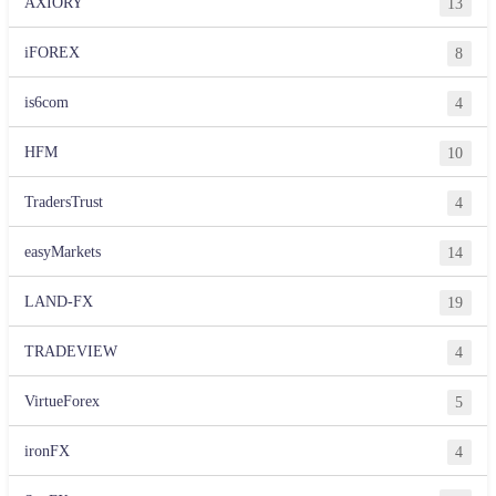
AXIORY
13
iFOREX
8
is6com
4
HFM
10
TradersTrust
4
easyMarkets
14
LAND-FX
19
TRADEVIEW
4
VirtueForex
5
ironFX
4