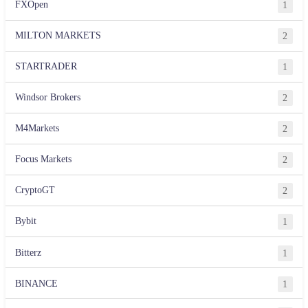
FXOpen
1
MILTON MARKETS
2
STARTRADER
1
Windsor Brokers
2
M4Markets
2
Focus Markets
2
CryptoGT
2
Bybit
1
Bitterz
1
BINANCE
1