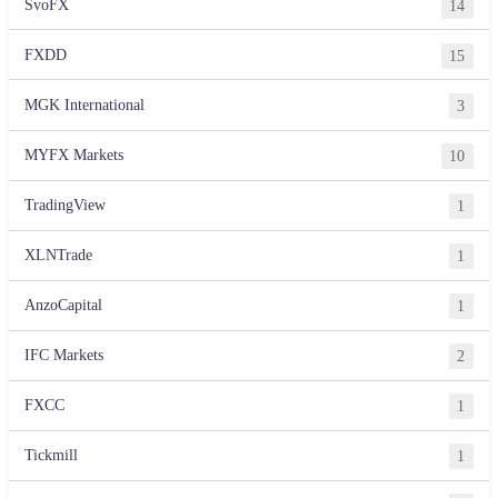
SvoFX
14
FXDD
15
MGK International
3
MYFX Markets
10
TradingView
1
XLNTrade
1
AnzoCapital
1
IFC Markets
2
FXCC
1
Tickmill
1