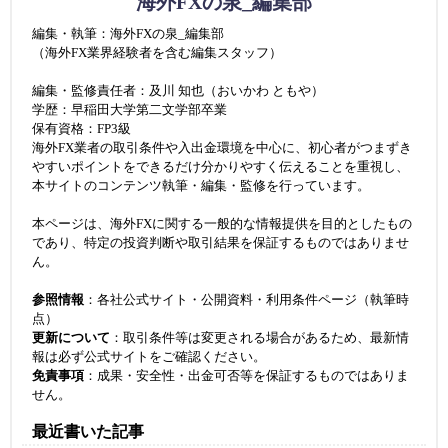
海外FXの泉_編集部
編集・執筆：海外FXの泉_編集部
（海外FX業界経験者を含む編集スタッフ）
編集・監修責任者：及川 知也（おいかわ ともや）
学歴：早稲田大学第二文学部卒業
保有資格：FP3級
海外FX業者の取引条件や入出金環境を中心に、初心者がつまずき
やすいポイントをできるだけ分かりやすく伝えることを重視し、
本サイトのコンテンツ執筆・編集・監修を行っています。
本ページは、海外FXに関する一般的な情報提供を目的としたもの
であり、特定の投資判断や取引結果を保証するものではありませ
ん。
参照情報
：各社公式サイト・公開資料・利用条件ページ（執筆時
点）
更新について
：取引条件等は変更される場合があるため、最新情
報は必ず公式サイトをご確認ください。
免責事項
：成果・安全性・出金可否等を保証するものではありま
せん。
最近書いた記事