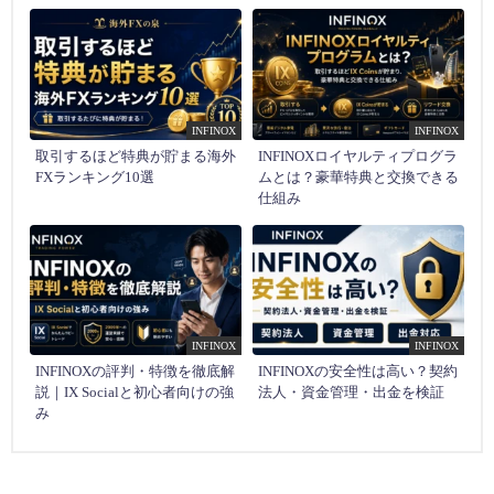
INFINOX
INFINOX
取引するほど特典が貯まる海外
INFINOXロイヤルティプログラ
FXランキング10選
ムとは？豪華特典と交換できる
仕組み
INFINOX
INFINOX
INFINOXの評判・特徴を徹底解
INFINOXの安全性は高い？契約
説｜IX Socialと初心者向けの強
法人・資金管理・出金を検証
み