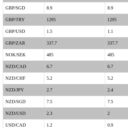
GBP/SGD
8.9
8.9
GBP/TRY
1295
1295
GBP/USD
1.5
1.1
GBP/ZAR
337.7
337.7
NOK/SEK
485
485
NZD/CAD
6.7
6.7
NZD/CHF
5.2
5.2
NZD/JPY
2.7
2.4
NZD/SGD
7.5
7.5
NZD/USD
2.3
2
USD/CAD
1.2
0.9