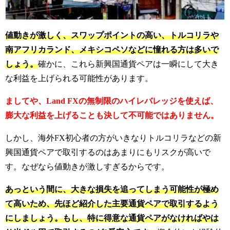
値動きが激しく、スワップポイントの高い、トルコリラや
南アフリカランド、メキシコペソなどに憧れる方は多いで
しょう。
確かに、これら新興国通貨ペアは一瞬にして大き
な利益を上げられる可能性があります。
ましてや、Land FXの無制限のハイレバレッジを使えば、
膨大な利益を上げることも決して不可能ではありません。
しかし、海外FX初心者の方がいきなりトルコリラなどの新
興国通貨ペアで取引するのはあまりにもリスクが高いで
す。なぜなら値動きが激しすぎるからです。
あっという間に、大きな損失を追ってしまう可能性が極め
て高いため、先ほど紹介した主要通貨ペアで取引するよう
にしましょう。もし、特に得意な通貨ペアがなければやは