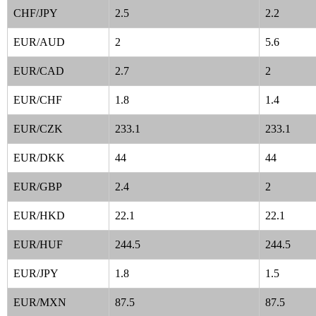
CHF/JPY
2.5
2.2
EUR/AUD
2
5.6
EUR/CAD
2.7
2
EUR/CHF
1.8
1.4
EUR/CZK
233.1
233.1
EUR/DKK
44
44
EUR/GBP
2.4
2
EUR/HKD
22.1
22.1
EUR/HUF
244.5
244.5
EUR/JPY
1.8
1.5
EUR/MXN
87.5
87.5