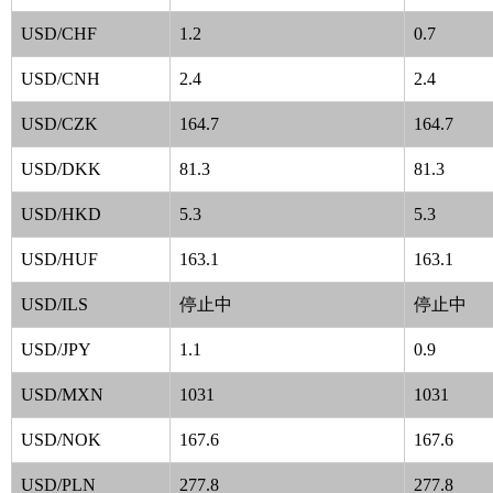
USD/CHF
1.2
0.7
USD/CNH
2.4
2.4
USD/CZK
164.7
164.7
USD/DKK
81.3
81.3
USD/HKD
5.3
5.3
USD/HUF
163.1
163.1
USD/ILS
停止中
停止中
USD/JPY
1.1
0.9
USD/MXN
1031
1031
USD/NOK
167.6
167.6
USD/PLN
277.8
277.8