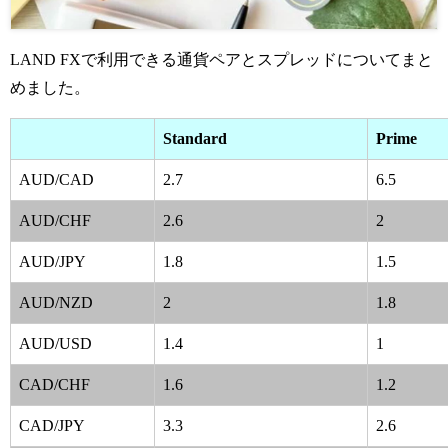
LAND FXで利用できる通貨ペアとスプレッドについてまと
めました。
Standard
Prime
AUD/CAD
2.7
6.5
AUD/CHF
2.6
2
AUD/JPY
1.8
1.5
AUD/NZD
2
1.8
AUD/USD
1.4
1
CAD/CHF
1.6
1.2
CAD/JPY
3.3
2.6