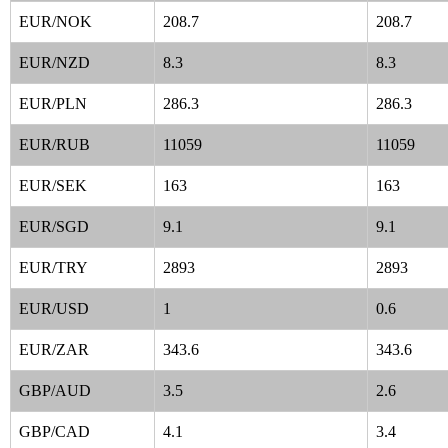
EUR/NOK
208.7
208.7
EUR/NZD
8.3
8.3
EUR/PLN
286.3
286.3
EUR/RUB
11059
11059
EUR/SEK
163
163
EUR/SGD
9.1
9.1
EUR/TRY
2893
2893
EUR/USD
1
0.6
EUR/ZAR
343.6
343.6
GBP/AUD
3.5
2.6
GBP/CAD
4.1
3.4