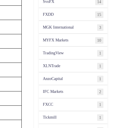
SvoFX
14
FXDD
15
MGK International
3
MYFX Markets
10
TradingView
1
XLNTrade
1
AnzoCapital
1
IFC Markets
2
FXCC
1
Tickmill
1