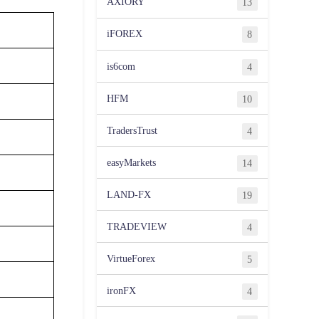
AXIORY
13
iFOREX
8
is6com
4
HFM
10
TradersTrust
4
easyMarkets
14
LAND-FX
19
TRADEVIEW
4
VirtueForex
5
ironFX
4