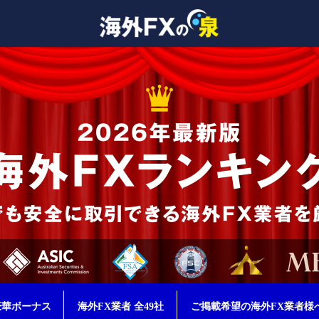
豪華ボーナス
海外FX業者 全49社
ご掲載希望の海外FX業者様