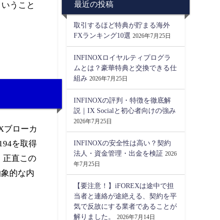
最近の投稿
ということ
取引するほど特典が貯まる海外
FXランキング10選
2026年7月25日
INFINOXロイヤルティプログラ
ムとは？豪華特典と交換できる仕
組み
2026年7月25日
INFINOXの評判・特徴を徹底解
説｜IX Socialと初心者向けの強み
2026年7月25日
る海外FXブローカ
INFINOXの安全性は高い？契約
94を取得
法人・資金管理・出金を検証
2026
、正直この
年7月25日
抽象的な内
【要注意！】iFOREXは途中で担
当者と連絡が途絶える、契約を平
気で反故にする業者であることが
解りました。
2026年7月14日