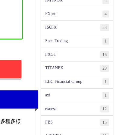
INFINOX
4
FXpro
4
IS6FX
23
Spec Trading
1
FXGT
16
TITANFX
29
EBC Financial Group
1
axi
1
exness
12
など多種多様
FBS
15