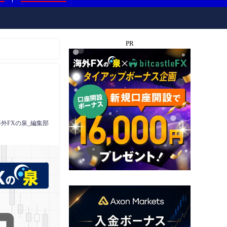
PR
海外FXの泉_編集部