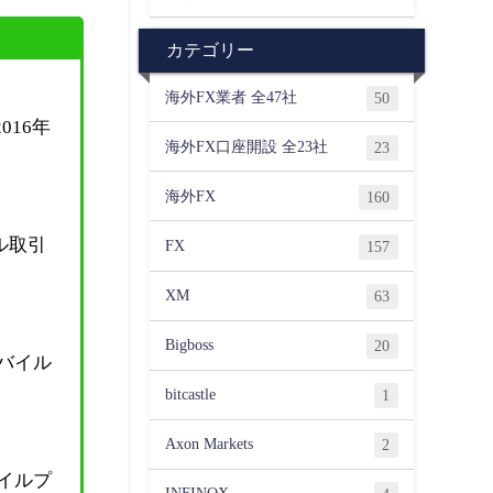
カテゴリー
海外FX業者 全47社
50
16年
海外FX口座開設 全23社
23
海外FX
160
ル取引
FX
157
XM
63
Bigboss
20
モバイル
bitcastle
1
Axon Markets
2
バイルプ