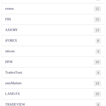
exness
12
FBS
15
AXIORY
13
iFOREX
8
is6com
4
HFM
10
TradersTrust
4
easyMarkets
14
LAND-FX
19
TRADEVIEW
4