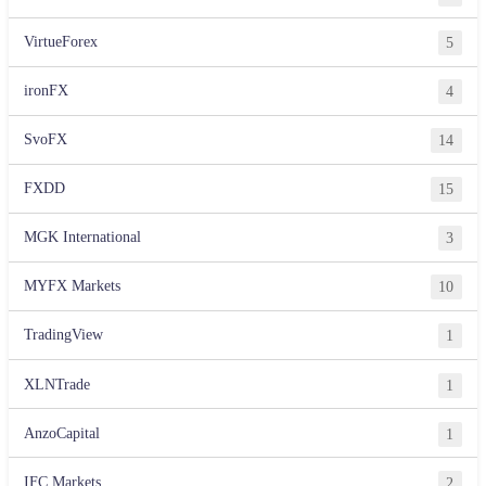
VirtueForex
5
ironFX
4
SvoFX
14
FXDD
15
MGK International
3
MYFX Markets
10
TradingView
1
XLNTrade
1
AnzoCapital
1
IFC Markets
2