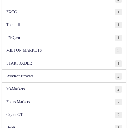
FXCC
1
Tickmill
1
FXOpen
1
MILTON MARKETS
2
STARTRADER
1
Windsor Brokers
2
M4Markets
2
Focus Markets
2
CryptoGT
2
Bybit
1