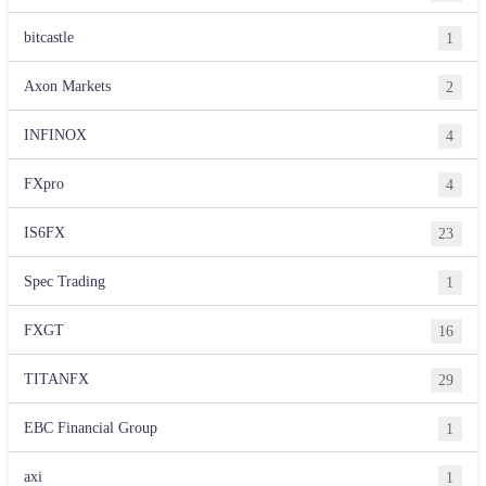
bitcastle
1
Axon Markets
2
INFINOX
4
FXpro
4
IS6FX
23
Spec Trading
1
FXGT
16
TITANFX
29
EBC Financial Group
1
axi
1