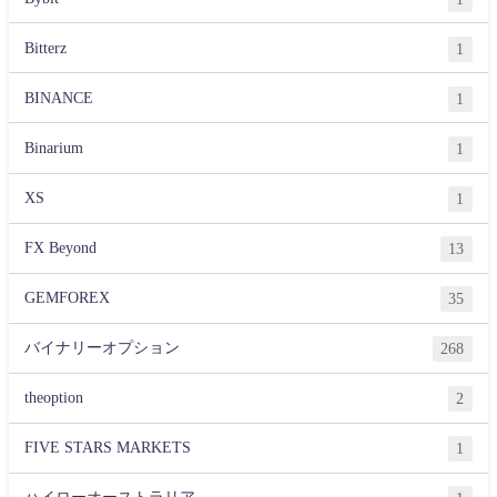
Bitterz
1
BINANCE
1
Binarium
1
XS
1
FX Beyond
13
GEMFOREX
35
バイナリーオプション
268
theoption
2
FIVE STARS MARKETS
1