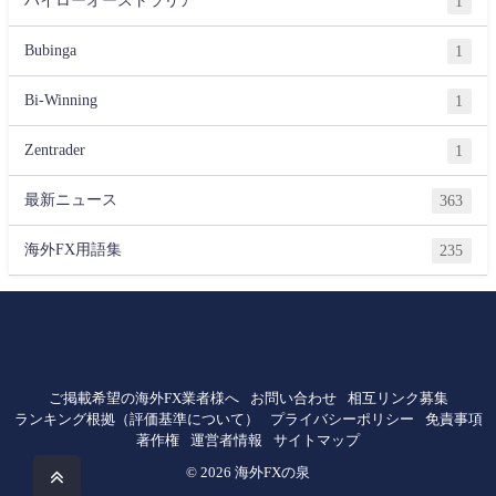
ハイローオーストラリア
1
Bubinga
1
Bi-Winning
1
Zentrader
1
最新ニュース
363
海外FX用語集
235
ご掲載希望の海外FX業者様へ
お問い合わせ
相互リンク募集
ランキング根拠（評価基準について）
プライバシーポリシー
免責事項
著作権
運営者情報
サイトマップ
© 2026 海外FXの泉