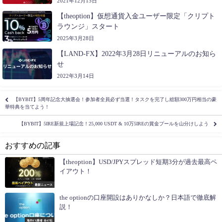
2021年12月15日
【theoption】仮想通貨入金ユーザー限定「クリプト
ラウンジ」スタート
2025年3月28日
【LAND-FX】2022年3月28日リニューアルのお知ら
せ
2022年3月14日
【BYBIT】5周年記念大抽選会！参加者全員必ず当選！タスクを完了し総額300万円相当の豪
華特典を当てよう！
【BYBIT】5IRE新規上場記念！25,000 USDT & 10万5IREの賞金プールを山分けしよう
おすすめの記事
【theoption】USD/JPYスプレッド短期3分が過去最高ペ
イアウト！
最新ニュース
the optionの口座開設はありかなしか？日本語で徹底解
説！
海外FX業者 全47社