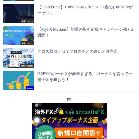
【Land Prime】100% Spring Bonus 「(春の)100％SPボ
ー ナス」
最新ニュース
【MyFX Markets】初夏の取引応援キャンペーン残り2
週間！
最新ニュース
クロス取引とは？クロス円との違いと注意点
海外FX用語集
IS6FXのボーナスが豪華すぎる！ボーナスを貰って一
攫千金を狙おう！
is6com
PR