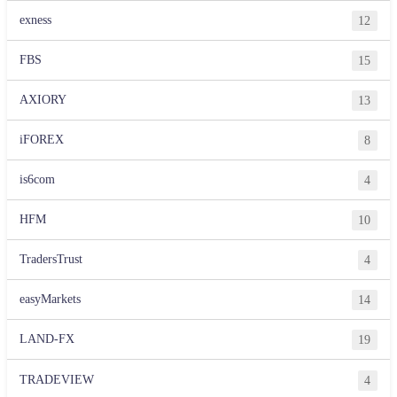
exness
12
FBS
15
AXIORY
13
iFOREX
8
is6com
4
HFM
10
TradersTrust
4
easyMarkets
14
LAND-FX
19
TRADEVIEW
4