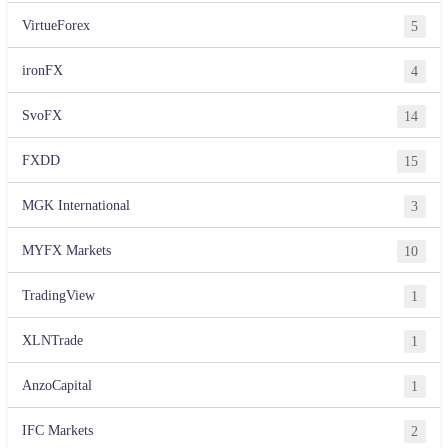
VirtueForex
5
ironFX
4
SvoFX
14
FXDD
15
MGK International
3
MYFX Markets
10
TradingView
1
XLNTrade
1
AnzoCapital
1
IFC Markets
2