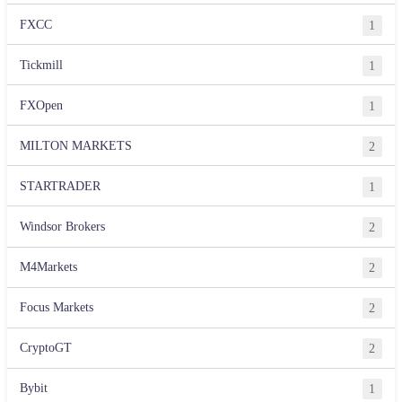
FXCC
1
Tickmill
1
FXOpen
1
MILTON MARKETS
2
STARTRADER
1
Windsor Brokers
2
M4Markets
2
Focus Markets
2
CryptoGT
2
Bybit
1