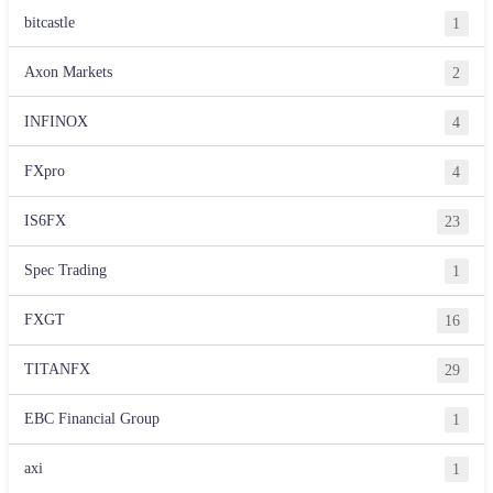
bitcastle
1
Axon Markets
2
INFINOX
4
FXpro
4
IS6FX
23
Spec Trading
1
FXGT
16
TITANFX
29
EBC Financial Group
1
axi
1