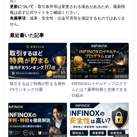
点）
更新について
：取引条件等は変更される場合があるため、最新情
報は必ず公式サイトをご確認ください。
免責事項
：成果・安全性・出金可否等を保証するものではありま
せん。
最近書いた記事
INFINOX
INFINOX
取引するほど特典が貯まる海外
INFINOXロイヤルティプログラ
FXランキング10選
ムとは？豪華特典と交換できる
仕組み
INFINOX
INFINOX