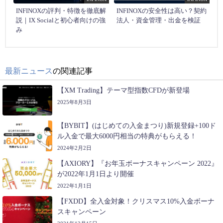
INFINOXの評判・特徴を徹底解
INFINOXの安全性は高い？契約
説｜IX Socialと初心者向けの強
法人・資金管理・出金を検証
み
最新ニュース
の関連記事
【XM Trading】テーマ型指数CFDが新登場
2025年8月3日
【BYBIT】(はじめての入金まつり)新規登録+100ド
ル入金で最大6000円相当の特典がもらえる！
2024年2月2日
【AXIORY】『お年玉ボーナスキャンペーン 2022』
が2022年1月1日より開催
2022年1月1日
【FXDD】全入金対象！クリスマス10%入金ボーナ
スキャンペーン