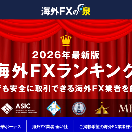
豪華ボーナス
海外FX業者 全49社
ご掲載希望の海外FX業者様