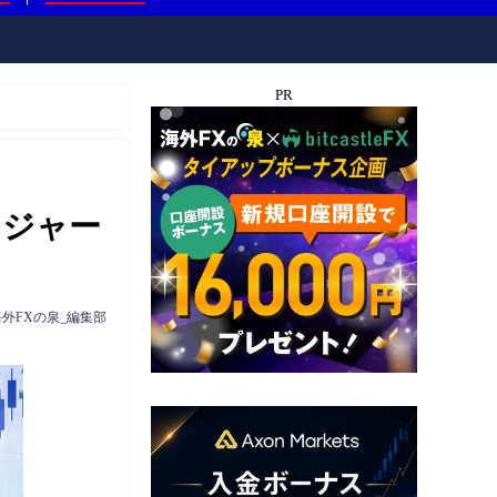
PR
メジャー
海外FXの泉_編集部