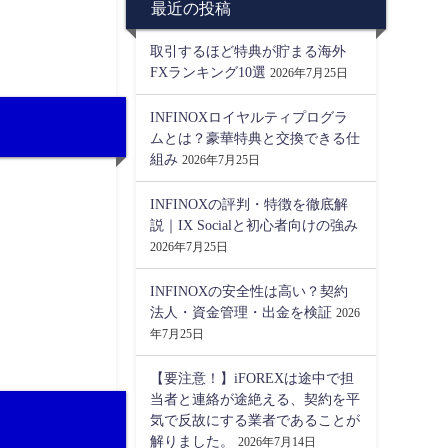
最近の投稿
取引するほど特典が貯まる海外
FXランキング10選
2026年7月25日
INFINOXロイヤルティプログラ
ムとは？豪華特典と交換できる仕
組み
2026年7月25日
INFINOXの評判・特徴を徹底解
説｜IX Socialと初心者向けの強み
2026年7月25日
INFINOXの安全性は高い？契約
法人・資金管理・出金を検証
2026
年7月25日
【要注意！】iFOREXは途中で担
当者と連絡が途絶える、契約を平
気で反故にする業者であることが
解りました。
2026年7月14日