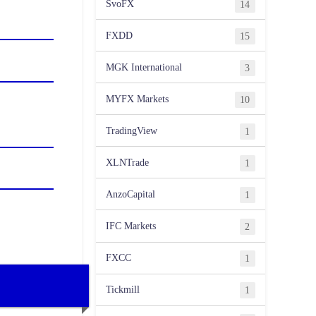
SvoFX
14
FXDD
15
MGK International
3
MYFX Markets
10
TradingView
1
XLNTrade
1
AnzoCapital
1
IFC Markets
2
FXCC
1
Tickmill
1