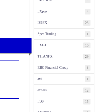
INFINOX
4
FXpro
4
IS6FX
23
Spec Trading
1
FXGT
16
TITANFX
29
EBC Financial Group
1
axi
1
exness
12
FBS
15