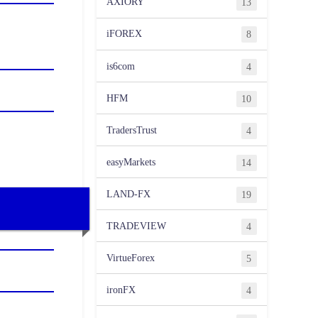
AXIORY
13
iFOREX
8
is6com
4
HFM
10
TradersTrust
4
easyMarkets
14
LAND-FX
19
TRADEVIEW
4
VirtueForex
5
ironFX
4