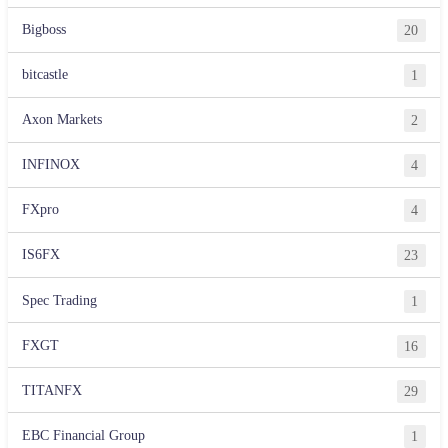
Bigboss
20
bitcastle
1
Axon Markets
2
INFINOX
4
FXpro
4
IS6FX
23
Spec Trading
1
FXGT
16
TITANFX
29
EBC Financial Group
1