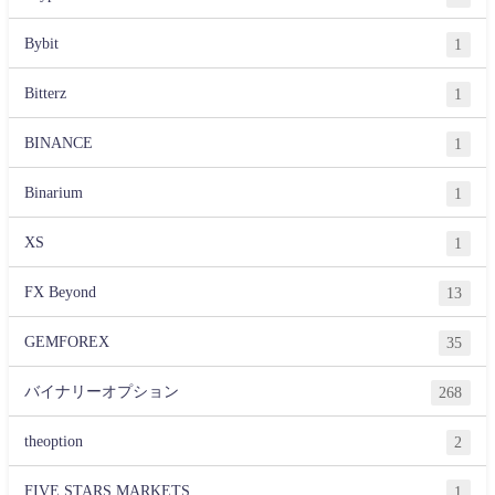
Bybit
1
Bitterz
1
BINANCE
1
Binarium
1
XS
1
FX Beyond
13
GEMFOREX
35
バイナリーオプション
268
theoption
2
FIVE STARS MARKETS
1