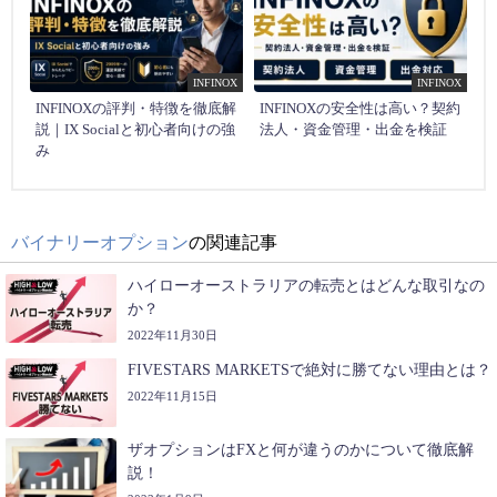
INFINOX
INFINOX
INFINOXの評判・特徴を徹底解
INFINOXの安全性は高い？契約
説｜IX Socialと初心者向けの強
法人・資金管理・出金を検証
み
バイナリーオプション
の関連記事
ハイローオーストラリアの転売とはどんな取引なの
か？
2022年11月30日
FIVESTARS MARKETSで絶対に勝てない理由とは？
2022年11月15日
ザオプションはFXと何が違うのかについて徹底解
説！