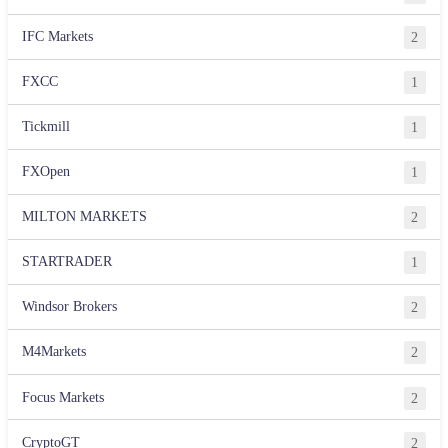
IFC Markets
2
FXCC
1
Tickmill
1
FXOpen
1
MILTON MARKETS
2
STARTRADER
1
Windsor Brokers
2
M4Markets
2
Focus Markets
2
CryptoGT
2