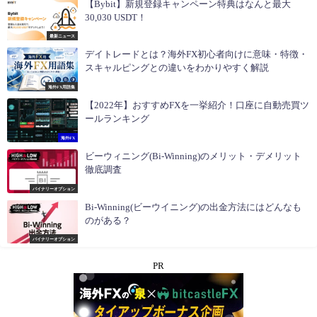
【Bybit】新規登録キャンペーン特典はなんと最大
30,030 USDT！
最新ニュース
デイトレードとは？海外FX初心者向けに意味・特徴・
スキャルピングとの違いをわかりやすく解説
海外FX用語集
【2022年】おすすめFXを一挙紹介！口座に自動売買ツ
ールランキング
海外FX
ビーウィニング(Bi-Winning)のメリット・デメリット
徹底調査
バイナリーオプション
Bi-Winning(ビーウイニング)の出金方法にはどんなも
のがある？
バイナリーオプション
PR