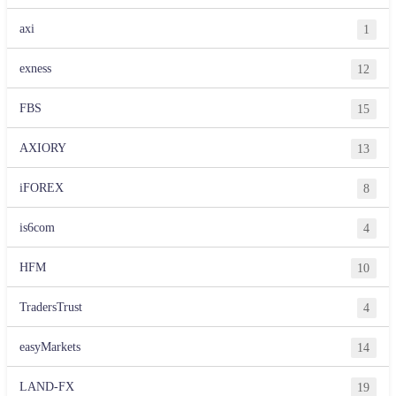
axi
1
exness
12
FBS
15
AXIORY
13
iFOREX
8
is6com
4
HFM
10
TradersTrust
4
easyMarkets
14
LAND-FX
19