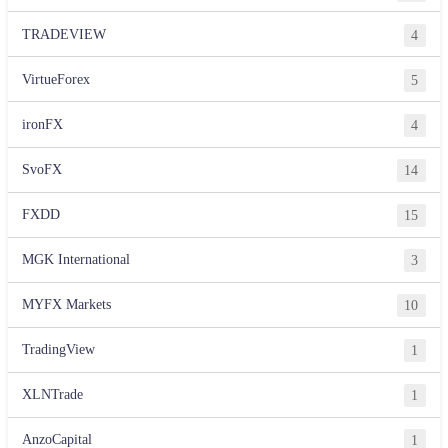
TRADEVIEW
4
VirtueForex
5
ironFX
4
SvoFX
14
FXDD
15
MGK International
3
MYFX Markets
10
TradingView
1
XLNTrade
1
AnzoCapital
1