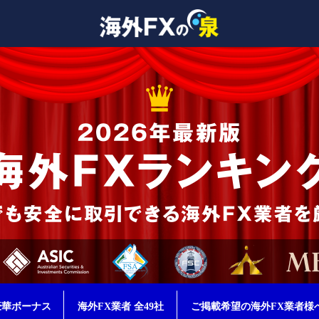
豪華ボーナス
海外FX業者 全49社
ご掲載希望の海外FX業者様