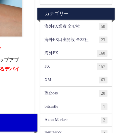
カテゴリー
海外FX業者 全47社
50
海外FX口座開設 全23社
23
。
海外FX
160
トップアプ
FX
157
るデバイ
XM
63
Bigboss
20
bitcastle
1
Axon Markets
2