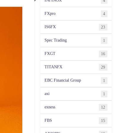
INFINOX
4
FXpro
4
IS6FX
23
Spec Trading
1
FXGT
16
TITANFX
29
EBC Financial Group
1
axi
1
exness
12
FBS
15