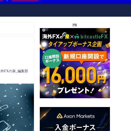
PR
海外FXの泉_編集部