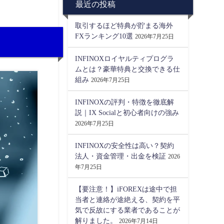
最近の投稿
取引するほど特典が貯まる海外
FXランキング10選
2026年7月25日
INFINOXロイヤルティプログラ
ムとは？豪華特典と交換できる仕
組み
2026年7月25日
INFINOXの評判・特徴を徹底解
説｜IX Socialと初心者向けの強み
2026年7月25日
INFINOXの安全性は高い？契約
法人・資金管理・出金を検証
2026
年7月25日
【要注意！】iFOREXは途中で担
当者と連絡が途絶える、契約を平
気で反故にする業者であることが
解りました。
2026年7月14日