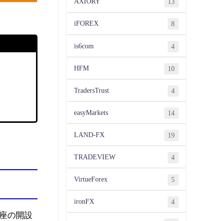
AXIORY
13
iFOREX
8
is6com
4
HFM
10
TradersTrust
4
easyMarkets
14
LAND-FX
19
TRADEVIEW
4
VirtueForex
5
ironFX
4
座の開設