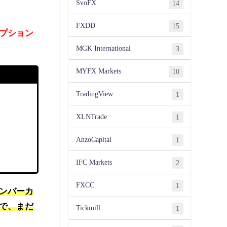
SvoFX
14
FXDD
15
プション
MGK International
3
MYFX Markets
10
TradingView
1
XLNTrade
1
AnzoCapital
1
IFC Markets
2
FXCC
1
ンバーカ
で、まだ
Tickmill
1