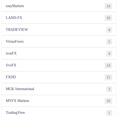
easyMarkets
14
LAND-FX
19
TRADEVIEW
4
VirtueForex
5
ironFX
4
SvoFX
14
FXDD
15
MGK International
3
MYFX Markets
10
TradingView
1