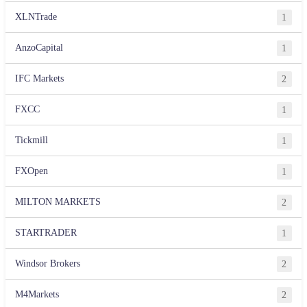
XLNTrade
1
AnzoCapital
1
IFC Markets
2
FXCC
1
Tickmill
1
FXOpen
1
MILTON MARKETS
2
STARTRADER
1
Windsor Brokers
2
M4Markets
2