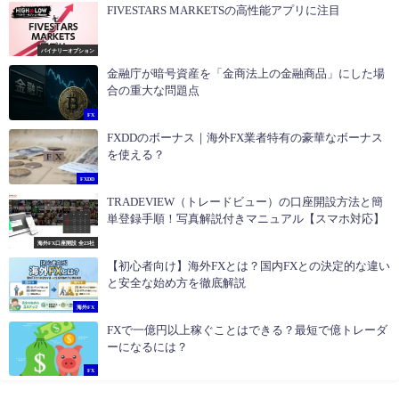
FIVESTARS MARKETSの高性能アプリに注目
バイナリーオプション
金融庁が暗号資産を「金商法上の金融商品」にした場
合の重大な問題点
FX
FXDDのボーナス｜海外FX業者特有の豪華なボーナス
を使える？
FXDD
TRADEVIEW（トレードビュー）の口座開設方法と簡
単登録手順！写真解説付きマニュアル【スマホ対応】
海外FX口座開設 全23社
【初心者向け】海外FXとは？国内FXとの決定的な違い
と安全な始め方を徹底解説
海外FX
FXで一億円以上稼ぐことはできる？最短で億トレーダ
ーになるには？
FX