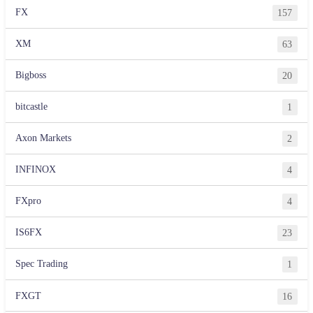
FX
157
XM
63
Bigboss
20
bitcastle
1
Axon Markets
2
INFINOX
4
FXpro
4
IS6FX
23
Spec Trading
1
FXGT
16