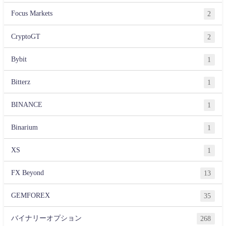
Focus Markets
2
CryptoGT
2
Bybit
1
Bitterz
1
BINANCE
1
Binarium
1
XS
1
FX Beyond
13
GEMFOREX
35
バイナリーオプション
268