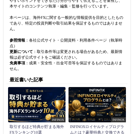
やすいポイントをできるだけ分かりやすく伝えることを重視し、
本サイトのコンテンツ執筆・編集・監修を行っています。
本ページは、海外FXに関する一般的な情報提供を目的としたもの
であり、特定の投資判断や取引結果を保証するものではありませ
ん。
参照情報
：各社公式サイト・公開資料・利用条件ページ（執筆時
点）
更新について
：取引条件等は変更される場合があるため、最新情
報は必ず公式サイトをご確認ください。
免責事項
：成果・安全性・出金可否等を保証するものではありま
せん。
最近書いた記事
INFINOX
INFINOX
取引するほど特典が貯まる海外
INFINOXロイヤルティプログラ
FXランキング10選
ムとは？豪華特典と交換できる