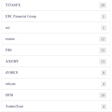
TITANFX
29
EBC Financial Group
1
axi
1
exness
12
FBS
15
AXIORY
13
iFOREX
8
is6com
4
HFM
10
TradersTrust
4