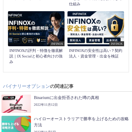
仕組み
INFINOX
INFINOX
INFINOXの評判・特徴を徹底解
INFINOXの安全性は高い？契約
説｜IX Socialと初心者向けの強
法人・資金管理・出金を検証
み
バイナリーオプション
の関連記事
Binariumに出金拒否された噂の真相
2022年11月12日
ハイローオーストラリアで勝率を上げるための攻略
方法
2022年11月5日