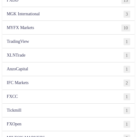
15
MGK International
3
MYFX Markets
10
TradingView
1
XLNTrade
1
AnzoCapital
1
IFC Markets
2
FXCC
1
Tickmill
1
FXOpen
1