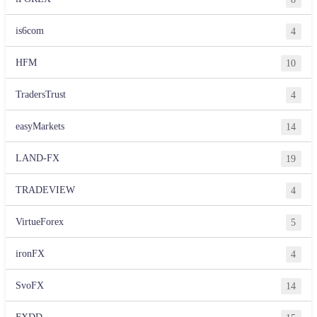
is6com
4
HFM
10
TradersTrust
4
easyMarkets
14
LAND-FX
19
TRADEVIEW
4
VirtueForex
5
ironFX
4
SvoFX
14
FXDD