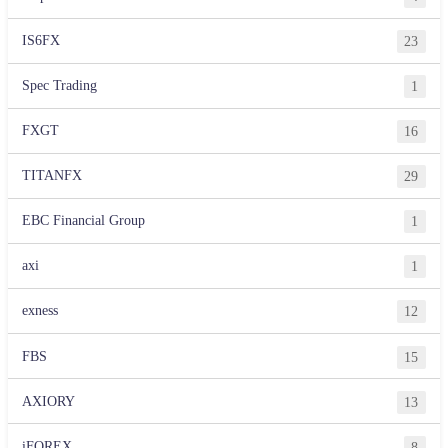
IS6FX
23
Spec Trading
1
FXGT
16
TITANFX
29
EBC Financial Group
1
axi
1
exness
12
FBS
15
AXIORY
13
iFOREX
8