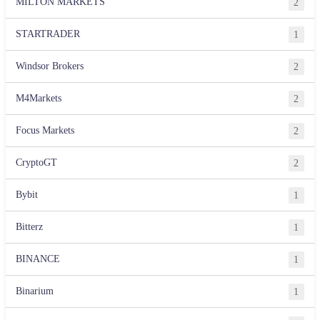
MILTON MARKETS
2
STARTRADER
1
Windsor Brokers
2
M4Markets
2
Focus Markets
2
CryptoGT
2
Bybit
1
Bitterz
1
BINANCE
1
Binarium
1