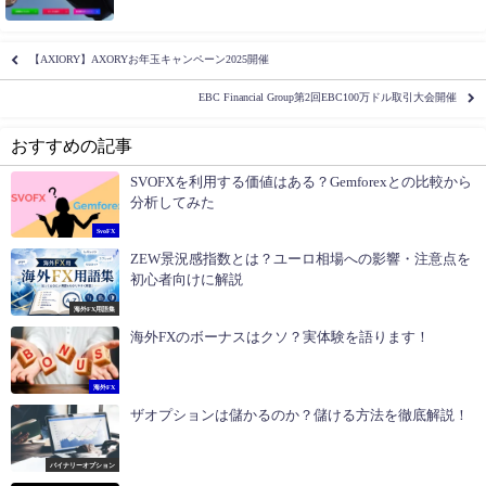
【AXIORY】AXORYお年玉キャンペーン2025開催
EBC Financial Group第2回EBC100万ドル取引大会開催
おすすめの記事
SVOFXを利用する価値はある？Gemforexとの比較から
分析してみた
SvoFX
ZEW景況感指数とは？ユーロ相場への影響・注意点を
初心者向けに解説
海外FX用語集
海外FXのボーナスはクソ？実体験を語ります！
海外FX
ザオプションは儲かるのか？儲ける方法を徹底解説！
バイナリーオプション