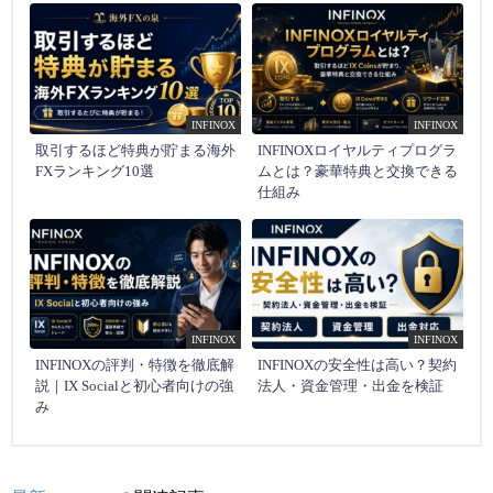
INFINOX
INFINOX
取引するほど特典が貯まる海外
INFINOXロイヤルティプログラ
FXランキング10選
ムとは？豪華特典と交換できる
仕組み
INFINOX
INFINOX
INFINOXの評判・特徴を徹底解
INFINOXの安全性は高い？契約
説｜IX Socialと初心者向けの強
法人・資金管理・出金を検証
み