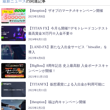
最新ニュース
の関連記事
【theoption】ザオプのマーチ🎶キャンペーン開催
2025年3月8日
【TITAN FX】今月も開催!!デモトレードコンテスト
最高賞金30万円※入金不要※
2024年6月11日
【LAND-FX】新たな入出金サービス「bitwallet」を
導入
2023年4月6日
【BigBoss】8周年記念 史上最高額 入金ボーナスキャ
ンペーンが開催！
2021年11月13日
【TITANFX】仮想通貨による入出金が利用可能に
2022年2月11日
【theoption】福は内キャンペーン開催
2025年2月2日