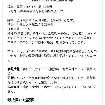
編集・執筆：海外FXの泉_編集部
（海外FX業界経験者を含む編集スタッフ）
編集・監修責任者：及川 知也（おいかわ ともや）
学歴：早稲田大学第二文学部卒業
保有資格：FP3級
海外FX業者の取引条件や入出金環境を中心に、初心者がつまずき
やすいポイントをできるだけ分かりやすく伝えることを重視し、
本サイトのコンテンツ執筆・編集・監修を行っています。
本ページは、海外FXに関する一般的な情報提供を目的としたもの
であり、特定の投資判断や取引結果を保証するものではありませ
ん。
参照情報
：各社公式サイト・公開資料・利用条件ページ（執筆時
点）
更新について
：取引条件等は変更される場合があるため、最新情
報は必ず公式サイトをご確認ください。
免責事項
：成果・安全性・出金可否等を保証するものではありま
せん。
最近書いた記事