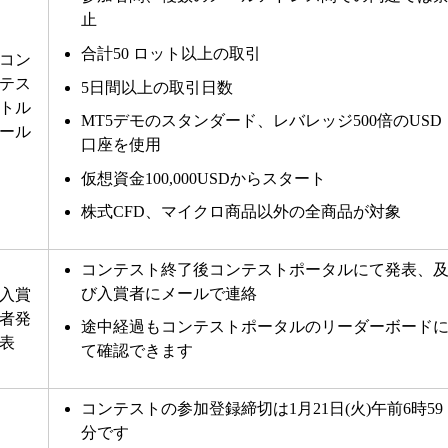
止
合計50 ロット以上の取引
コン
テス
5日間以上の取引日数
トル
MT5デモのスタンダード、レバレッジ500倍のUSD
ール
口座を使用
仮想資金100,000USDからスタート
株式CFD、マイクロ商品以外の全商品が対象
コンテスト終了後コンテストポータルにて発表、
び入賞者にメールで連絡
入賞
者発
途中経過もコンテストポータルのリーダーボード
表
て確認できます
コンテストの参加登録締切は
1月21日(火)午前6時59
分
です