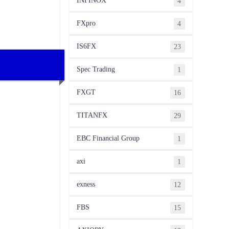
INFINOX
4
FXpro
4
IS6FX
23
Spec Trading
1
FXGT
16
TITANFX
29
EBC Financial Group
1
axi
1
exness
12
FBS
15