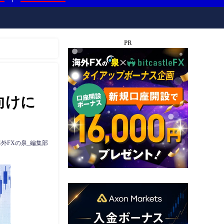
PR
向けに
海外FXの泉_編集部