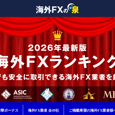
豪華ボーナス
海外FX業者 全49社
ご掲載希望の海外FX業者様