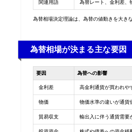
関連用語
為替レート、金利差、
為替相場決定理論は、為替の値動きを大き
為替相場が決まる主な要因
要因
為替への影響
金利差
高金利通貨が買われや
物価
物価水準の違いが通貨
貿易収支
輸出入に伴う通貨需要
投資資金
株式や債券への資金移