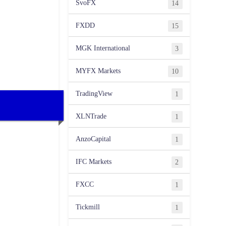
SvoFX
14
FXDD
15
MGK International
3
MYFX Markets
10
TradingView
1
XLNTrade
1
AnzoCapital
1
IFC Markets
2
FXCC
1
Tickmill
1