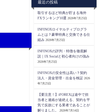
最近の投稿
取引するほど特典が貯まる海外
FXランキング10選
2026年7月25日
INFINOXロイヤルティプログラ
ムとは？豪華特典と交換できる仕
組み
2026年7月25日
INFINOXの評判・特徴を徹底解
説｜IX Socialと初心者向けの強み
2026年7月25日
INFINOXの安全性は高い？契約
法人・資金管理・出金を検証
2026
年7月25日
【要注意！】iFOREXは途中で担
当者と連絡が途絶える、契約を平
気で反故にする業者であることが
解りました。
2026年7月14日