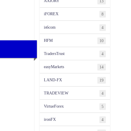
AXIORY
13
iFOREX
8
is6com
4
HFM
10
TradersTrust
4
easyMarkets
14
LAND-FX
19
TRADEVIEW
4
VirtueForex
5
ironFX
4