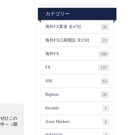
カテゴリー
海外FX業者 全47社
50
海外FX口座開設 全23社
23
海外FX
160
FX
157
XM
63
Bigboss
20
bitcastle
1
 ぜひこの
Axon Markets
2