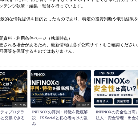
ンテンツ執筆・編集・監修を行っています。
一般的な情報提供を目的としたものであり、特定の投資判断や取引結果
開資料・利用条件ページ（執筆時点）
更される場合があるため、最新情報は必ず公式サイトをご確認ください
可否等を保証するものではありません。
INFINOX
INFINOX
ヤルティプログラ
INFINOXの評判・特徴を徹底解
INFINOXの安全性は
典と交換できる
説｜IX Socialと初心者向けの強
法人・資金管理・出金
み