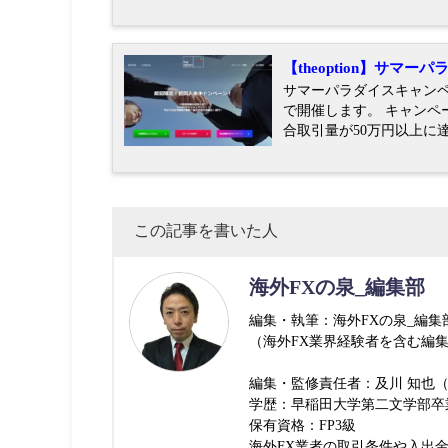
【theoption】サマ
サマーパラダイスキャンペー
で開催します。 キャンペーン期間： 7月17日（月）～ 7月31日（月） ＼取引達成でキャッシュバック！／ 総
合取引量が50万円以上に達し
この記事を書いた人
海外FXの泉_編集部
編集・執筆：海外FXの泉_編集
（海外FX業界経験者を含む編
編集・監修責任者：及川 知也（
学歴：早稲田大学第二文学部卒
保有資格：FP3級
海外FX業者の取引条件や入出