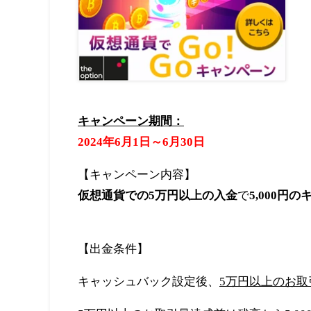
キャンペーン期間：
2024
年6月1日～6月30日
【キャンペーン内容】
仮想通貨での
5
万円以上の入金
で
5,000
円の
【出金条件】
キャッシュバック設定後、
5
万円以上のお取