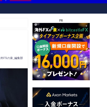
PR
海外FXの泉_編集部