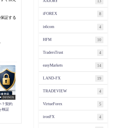
AXIORY
13
iFOREX
8
を保証する
is6com
4
HFM
10
。
TradersTrust
4
easyMarkets
14
LAND-FX
19
TRADEVIEW
4
INFINOX
VirtueForex
5
高い？契約
を検証
ironFX
4