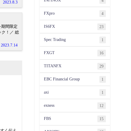
INFINOX
4
2023.8.3
FXpro
4
IS6FX
を期間限定
23
Spec Trading
1
2023.7.14
FXGT
16
TITANFX
29
EBC Financial Group
1
axi
1
exness
12
FBS
15
やすく伝え