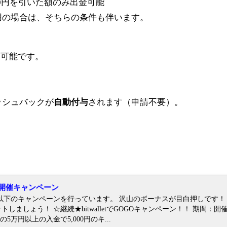
0
円を引いた額のみ出金可能
用の場合は、そちらの条件も伴います。
用可能です。
。
ッシュバックが
自動付与
されます（申請不要）。
年8月開催キャンペーン
3年8月に以下のキャンペーンを行っています。 沢山のボーナスが目白押しです！
GOGOキャンペーン！！ 期間：開催中～（期
tでの5万円以上の入金で5,000円のキ...