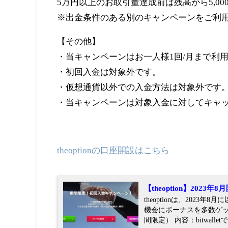
5
万円以上のお取引量達成前は残高から
5,00
※
出金条件のある別のキャンペーンをご利
【その他】
・当キャンペーンはお一人様
1
回
/
月まで利
・初回入金は対象外です。
・仮想通貨以外での入金方法は対象外です
・当キャンペーンは対象入金に対してキャ
theoptionの口座開設はこちら
【theoption】2023
theoptionは、202
機会にボーナスを多数ゲットしましょう！ ☆継続★bitwalletで
間限定） 内容：bitwalle