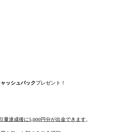
キャッシュバック
プレゼント！
引量達成後に
5,000
円分が出金できます
。