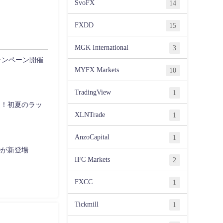
SvoFX
14
FXDD
15
MGK International
3
キャンペーン開催
MYFX Markets
10
TradingView
1
選！初夏のラッ
XLNTrade
1
AnzoCapital
1
FDが新登場
IFC Markets
2
FXCC
1
Tickmill
1