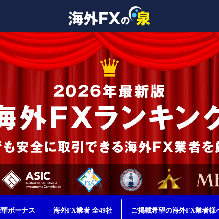
豪華ボーナス
海外FX業者 全49社
ご掲載希望の海外FX業者様