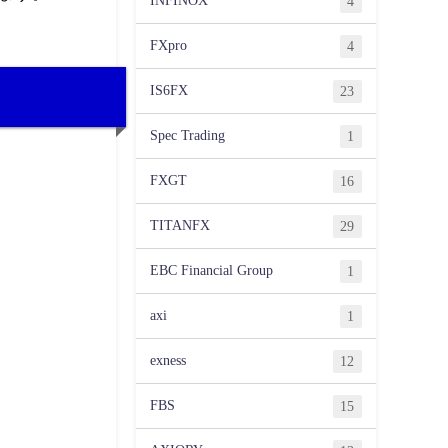
INFINOX
4
FXpro
4
IS6FX
23
Spec Trading
1
FXGT
16
TITANFX
29
EBC Financial Group
1
axi
1
exness
12
FBS
15