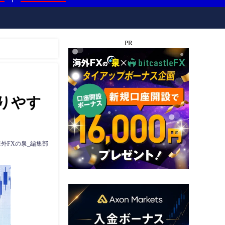
PR
りやす
海外FXの泉_編集部