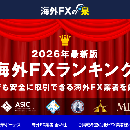
豪華ボーナス
海外FX業者 全49社
ご掲載希望の海外FX業者様