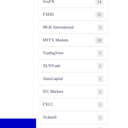
SvoFX
14
FXDD
15
MGK International
3
MYFX Markets
10
TradingView
1
XLNTrade
1
AnzoCapital
1
IFC Markets
2
FXCC
1
Tickmill
1