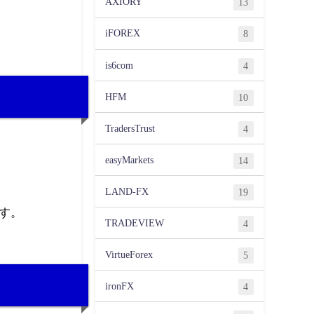
AXIORY
13
iFOREX
8
is6com
4
HFM
10
TradersTrust
4
easyMarkets
14
LAND-FX
19
す。
TRADEVIEW
4
VirtueForex
5
ironFX
4