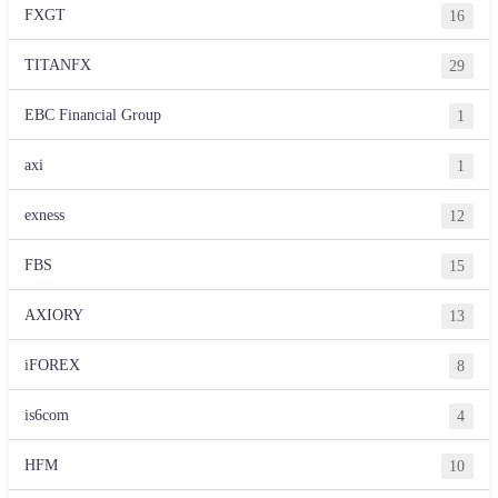
FXGT
16
TITANFX
29
EBC Financial Group
1
axi
1
exness
12
FBS
15
AXIORY
13
iFOREX
8
is6com
4
HFM
10