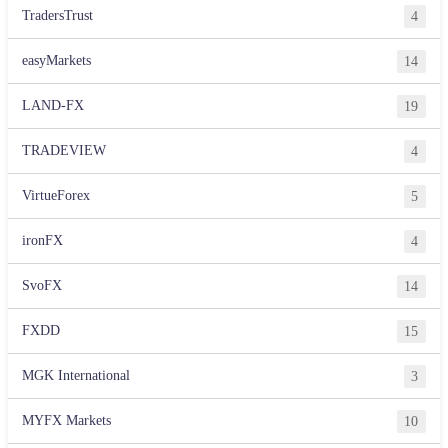
TradersTrust
4
easyMarkets
14
LAND-FX
19
TRADEVIEW
4
VirtueForex
5
ironFX
4
SvoFX
14
FXDD
15
MGK International
3
MYFX Markets
10