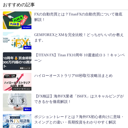
おすすめの記事
FXの自動売買とは？TitanFXの自動売買について徹底
解説！
TITANFX
GEMFOREXとXMを完全比較！どっちがいいのか教え
ます。
海外FX
【TITAN FX】Titan FX10周年 10週連続ロト！キャンペ
ーン
最新ニュース
ハイローオーストラリア60秒取引攻略法まとめ
バイナリーオプション
【FX検証】海外FX業者「IS6FX」はスキャルピングが
できるかを徹底解説！
海外FX
ポジショントレードとは？海外FX初心者向けに意味・
スイングとの違い・長期投資をわかりやすく解説