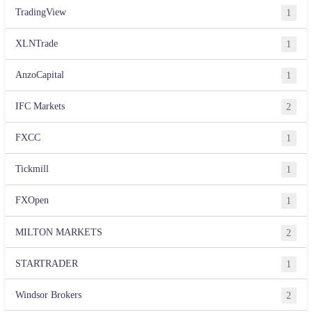
TradingView
1
XLNTrade
1
AnzoCapital
1
IFC Markets
2
FXCC
1
Tickmill
1
FXOpen
1
MILTON MARKETS
2
STARTRADER
1
Windsor Brokers
2