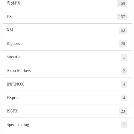
海外FX
160
FX
157
XM
63
Bigboss
20
bitcastle
1
Axon Markets
2
INFINOX
4
FXpro
4
IS6FX
23
Spec Trading
1