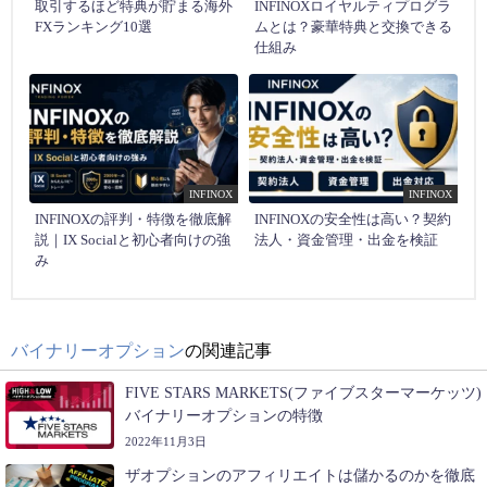
取引するほど特典が貯まる海外
INFINOXロイヤルティプログラ
FXランキング10選
ムとは？豪華特典と交換できる
仕組み
INFINOX
INFINOX
INFINOXの評判・特徴を徹底解
INFINOXの安全性は高い？契約
説｜IX Socialと初心者向けの強
法人・資金管理・出金を検証
み
バイナリーオプション
の関連記事
FIVE STARS MARKETS(ファイブスターマーケッツ)
バイナリーオプションの特徴
2022年11月3日
ザオプションのアフィリエイトは儲かるのかを徹底