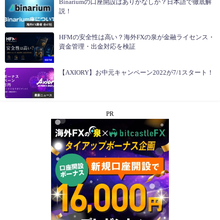
Binariumの口座開設はありかなしか？日本語で徹底解
説！
海外FX業者 全47社
HFMの安全性は高い？海外FXの泉が金融ライセンス・
資金管理・出金対応を検証
HFM
【AXIORY】お中元キャンペーン2022が7/1スタート！
最新ニュース
PR