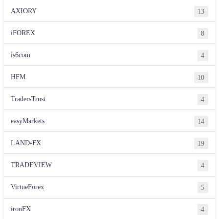
AXIORY
13
iFOREX
8
is6com
4
HFM
10
TradersTrust
4
easyMarkets
14
LAND-FX
19
TRADEVIEW
4
VirtueForex
5
ironFX
4