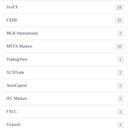
SvoFX
14
FXDD
15
MGK International
3
MYFX Markets
10
TradingView
1
XLNTrade
1
AnzoCapital
1
IFC Markets
2
FXCC
1
Tickmill
1