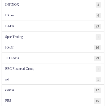
INFINOX
4
FXpro
4
IS6FX
23
Spec Trading
1
FXGT
16
TITANFX
29
EBC Financial Group
1
axi
1
exness
12
FBS
15