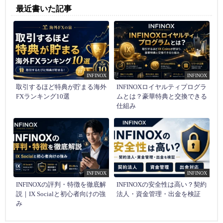
最近書いた記事
INFINOX
INFINOX
取引するほど特典が貯まる海外
INFINOXロイヤルティプログラ
FXランキング10選
ムとは？豪華特典と交換できる
仕組み
INFINOX
INFINOX
INFINOXの評判・特徴を徹底解
INFINOXの安全性は高い？契約
説｜IX Socialと初心者向けの強
法人・資金管理・出金を検証
み