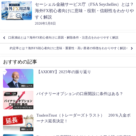
セーシェル金融サービス庁（FSA Seychelles）とは？
海外FX初心者向けに意味・役割・信頼性をわかりや
すく解説
2026年5月8日
口座凍結とは？海外FX初心者向けに原因・解除条件・注意点をわかりやすく解説
約定率とは？海外FX初心者向けに意味・重要性・高い業者の特徴をわかりやすく解説<
おすすめの記事
【AXIORY】2025年の振り返り
最新ニュース
バイナリーオプションの口座開設に条件はある？
バイナリーオプション
TradersTrust（トレーダーズトラスト） 200％入金ボ
ーナス延長決定！
最新ニュース