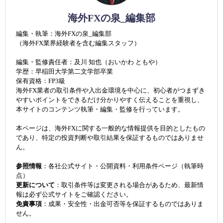
海外FXの泉_編集部
編集・執筆：海外FXの泉_編集部
（海外FX業界経験者を含む編集スタッフ）
編集・監修責任者：及川 知也（おいかわ ともや）
学歴：早稲田大学第二文学部卒業
保有資格：FP3級
海外FX業者の取引条件や入出金環境を中心に、初心者がつまずき
やすいポイントをできるだけ分かりやすく伝えることを重視し、
本サイトのコンテンツ執筆・編集・監修を行っています。
本ページは、海外FXに関する一般的な情報提供を目的としたもの
であり、特定の投資判断や取引結果を保証するものではありませ
ん。
参照情報
：各社公式サイト・公開資料・利用条件ページ（執筆時
点）
更新について
：取引条件等は変更される場合があるため、最新情
報は必ず公式サイトをご確認ください。
免責事項
：成果・安全性・出金可否等を保証するものではありま
せん。