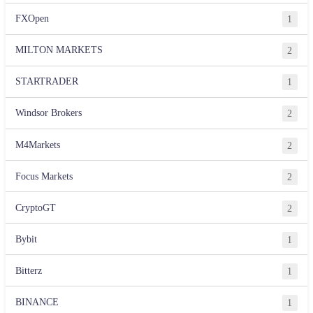
FXOpen
1
MILTON MARKETS
2
STARTRADER
1
Windsor Brokers
2
M4Markets
2
Focus Markets
2
CryptoGT
2
Bybit
1
Bitterz
1
BINANCE
1