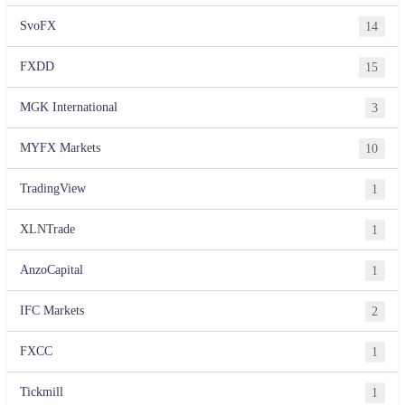
SvoFX
14
FXDD
15
MGK International
3
MYFX Markets
10
TradingView
1
XLNTrade
1
AnzoCapital
1
IFC Markets
2
FXCC
1
Tickmill
1