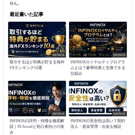
せん。
最近書いた記事
INFINOX
INFINOX
取引するほど特典が貯まる海外
INFINOXロイヤルティプログラ
FXランキング10選
ムとは？豪華特典と交換できる
仕組み
INFINOX
INFINOX
INFINOXの評判・特徴を徹底解
INFINOXの安全性は高い？契約
説｜IX Socialと初心者向けの強
法人・資金管理・出金を検証
み