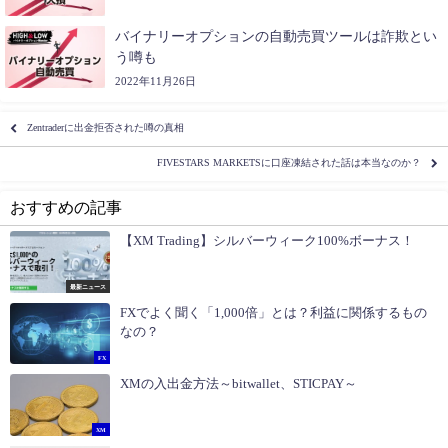
バイナリーオプションの自動売買ツールは詐欺とい
う噂も
2022年11月26日
Zentraderに出金拒否された噂の真相
FIVESTARS MARKETSに口座凍結された話は本当なのか？
おすすめの記事
【XM Trading】シルバーウィーク100%ボーナス！
最新ニュース
FXでよく聞く「1,000倍」とは？利益に関係するもの
なの？
FX
XMの入出金方法～bitwallet、STICPAY～
XM