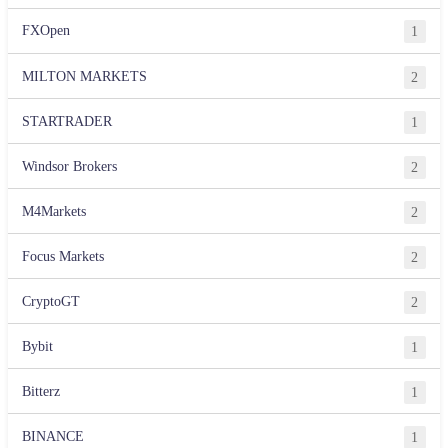
FXOpen
1
MILTON MARKETS
2
STARTRADER
1
Windsor Brokers
2
M4Markets
2
Focus Markets
2
CryptoGT
2
Bybit
1
Bitterz
1
BINANCE
1