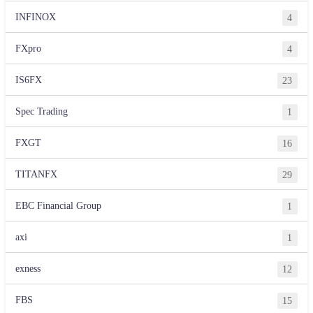
INFINOX
4
FXpro
4
IS6FX
23
Spec Trading
1
FXGT
16
TITANFX
29
EBC Financial Group
1
axi
1
exness
12
FBS
15