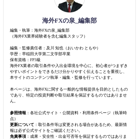
海外FXの泉_編集部
編集・執筆：海外FXの泉_編集部
（海外FX業界経験者を含む編集スタッフ）
編集・監修責任者：及川 知也（おいかわ ともや）
学歴：早稲田大学第二文学部卒業
保有資格：FP3級
海外FX業者の取引条件や入出金環境を中心に、初心者がつまずき
やすいポイントをできるだけ分かりやすく伝えることを重視し、
本サイトのコンテンツ執筆・編集・監修を行っています。
本ページは、海外FXに関する一般的な情報提供を目的としたもの
であり、特定の投資判断や取引結果を保証するものではありませ
ん。
参照情報
：各社公式サイト・公開資料・利用条件ページ（執筆時
点）
更新について
：取引条件等は変更される場合があるため、最新情
報は必ず公式サイトをご確認ください。
免責事項
：成果・安全性・出金可否等を保証するものではありま